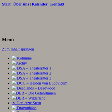
Start
|
Über uns
|
Kalender
|
Kontakt
Texte und Ideen zum Rollenspiel
THORNET
Menü
Zum Inhalt springen
Kolumne
Archiv
DSA – Theaterritter 1
DSA – Theaterritter 2
DSA – Theaterritter 3
DCC – Helden von Ludovicum
Deadlands – Deadwood
DER – Die Gefährtinnen
DER – Wilderland
☀ Der letzte Stern
Dragonbane