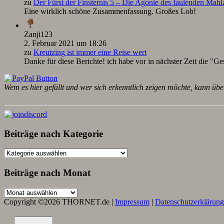
zu
Der Fürst der Finsternis 5 – Die Agonie des faulenden Mah
Eine wirklich schöne Zusammenfassung. Großes Lob!
Zanji123
2. Februar 2021 um 18:26
zu
Kreutzing ist immer eine Reise wert
Danke für diese Berichte! ich habe vor in nächster Zeit die "Ge
Wem es hier gefällt und wer sich erkenntlich zeigen möchte, kann übe
Beiträge nach Kategorie
Beiträge
nach
Kategorie
Beiträge nach Monat
Beiträge
nach
Copyright ©2026 THORNET.de |
Impressum
|
Datenschutzerklärung
Monat