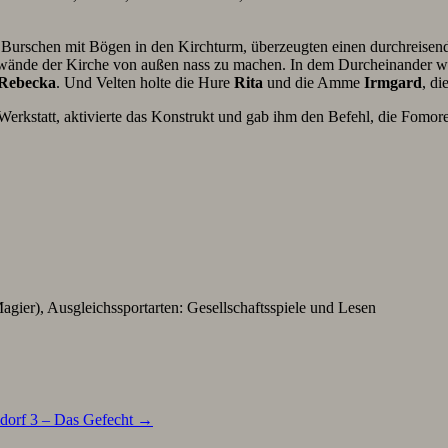
ei Burschen mit Bögen in den Kirchturm, überzeugten einen durchreis
zwände der Kirche von außen nass zu machen. In dem Durcheinander wa
Rebecka
. Und Velten holte die Hure
Rita
und die Amme
Irmgard
, di
Werkstatt, aktivierte das Konstrukt und gab ihm den Befehl, die Fomor
agier), Ausgleichssportarten: Gesellschaftsspiele und Lesen
dorf 3 – Das Gefecht
→