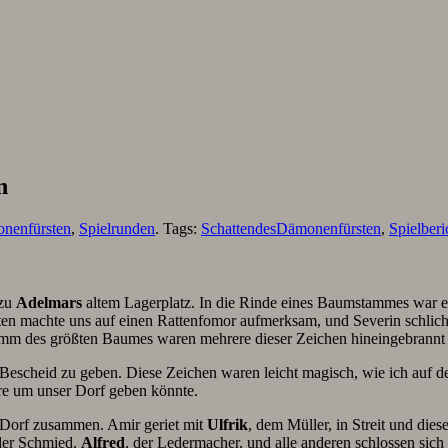
n
onenfürsten
,
Spielrunden
. Tags:
SchattendesDämonenfürsten
,
Spielberi
 zu
Adelmars
altem Lagerplatz. In die Rinde eines Baumstammes war ei
lten machte uns auf einen Rattenfomor aufmerksam, und Severin schlich
mm des größten Baumes waren mehrere dieser Zeichen hineingebrannt
 Bescheid zu geben. Diese Zeichen waren leicht magisch, wie ich auf 
tere um unser Dorf geben könnte.
s Dorf zusammen. Amir geriet mit
Ulfrik
, dem Müller, in Streit und die
der Schmied,
Alfred
, der Ledermacher, und alle anderen schlossen sich