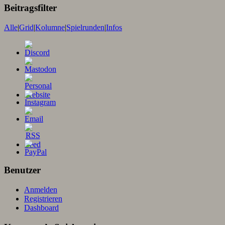
Beitragsfilter
Alle
|
Grid
|
Kolumne
|
Spielrunden
|
Infos
Benutzer
Anmelden
Registrieren
Dashboard