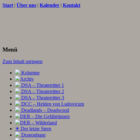
Start
|
Über uns
|
Kalender
|
Kontakt
Texte und Ideen zum Rollenspiel
THORNET
Menü
Zum Inhalt springen
Kolumne
Archiv
DSA – Theaterritter 1
DSA – Theaterritter 2
DSA – Theaterritter 3
DCC – Helden von Ludovicum
Deadlands – Deadwood
DER – Die Gefährtinnen
DER – Wilderland
☀ Der letzte Stern
Dragonbane