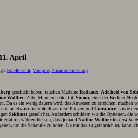
11. April
ags:
Spielbericht
,
Vampire
,
Zusammenfassung
nberg
geschickt haben, tauchen Madame
Radeaux
,
Adelheid von Stü
ine Walther
. Zehn Minuten später tritt
Simon
, einer der Berliner Nosf
en. Da es ein wenig dauern wird, das Anwesen zu erreichen, machen w
hen dann etwas unvermittelt vor dem Prinzen und
Constance
, sowie de
ungen
Sekhmet
gestellt hat. Außerdem schildern wir die Optionen, die w
Wir erfahren währenddessen, dass jemand
Nadine Walther
im
Lost Soul
hen, um die Schatulle zu holen. Da mir das zu gefährlich ist, kann i