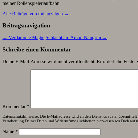
meiner Rollenspielerlaufbahn.
Alle Beiträge von thd anzeigen
→
Beitragsnavigation
←
Verdammte Magie
Schlacht am Amon Naugrim
→
Schreibe einen Kommentar
Deine E-Mail-Adresse wird nicht veröffentlicht.
Erforderliche Felder 
Kommentar
*
Datenschutzhinweise: Die E-Mailadresse wird an den Dienst Gravatar übermittelt (
Verarbeitung Deiner Daten und Widerrufsmöglichkeiten, verweisen wir Dich auf 
Name
*