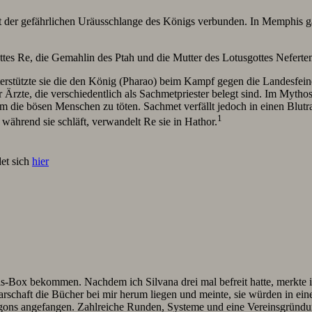
 der gefährlichen Uräusschlange des Königs verbunden. In Memphis gal
ottes Re, die Gemahlin des Ptah und die Mutter des Lotusgottes Neferte
erstützte sie die den König (Pharao) beim Kampf gegen die Landesfei
r Ärzte, die verschiedentlich als Sachmetpriester belegt sind. Im Myth
um die bösen Menschen zu töten. Sachmet verfällt jedoch in einen Blu
1
ährend sie schläft, verwandelt Re sie in Hathor.
det sich
hier
ox bekommen. Nachdem ich Silvana drei mal befreit hatte, merkte ich
chaft die Bücher bei mir herum liegen und meinte, sie würden in einer
agons angefangen. Zahlreiche Runden, Systeme und eine Vereinsgründu