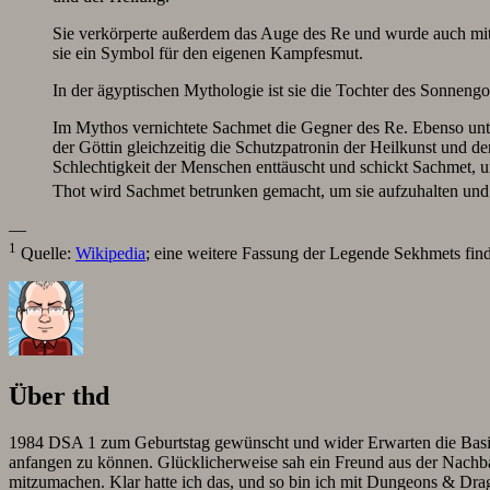
Sie verkörperte außerdem das Auge des Re und wurde auch mit
sie ein Symbol für den eigenen Kampfesmut.
In der ägyptischen Mythologie ist sie die Tochter des Sonneng
Im Mythos vernichtete Sachmet die Gegner des Re. Ebenso unt
der Göttin gleichzeitig die Schutzpatronin der Heilkunst und de
Schlechtigkeit der Menschen enttäuscht und schickt Sachmet, 
Thot wird Sachmet betrunken gemacht, um sie aufzuhalten und w
—
1
Quelle:
Wikipedia
; eine weitere Fassung der Legende Sekhmets fin
Über thd
1984 DSA 1 zum Geburtstag gewünscht und wider Erwarten die Basis-B
anfangen zu können. Glücklicherweise sah ein Freund aus der Nachbars
mitzumachen. Klar hatte ich das, und so bin ich mit Dungeons & Dr