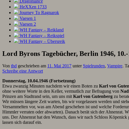
Dragonlance
HeXXen 1733
Journey To Ragnarok
Vaesen 1
Vaesen 2
WH Fantasy – Reikland
WH Fantasy – Reikspiel
WH Fantasy – Übersreik
Lord Byrons Tagebücher, Berlin 1946, 10.-
Von
thd
geschrieben am
11. Mai 2017
unter
Spielrunden
,
Vampire
. T
Schreibe eine Antwort
Donnerstag, 10.04.1946 (Fortsetzung)
Etwa zwanzig Minuten nachdem wir einen Boten zu
Karl von Gute
ohne weitere Worte in den Keller, vermutlich zur Befragung von
Nad
Prinzen am Stadtrand sein, um uns mit
Karl von Gutenberg
zu berat
Wir müssen längere Zeit warten, bis wir vorgelassen werden und ste
Versammelten vor, was am Abend geschehen ist und welche Forder
Himmler verraten oder abwarten). Danach berät sich der Ahnenrat. 
uns. Der Ahnenrat hat den Wunsch, dass wir nach Schloss Köpenick ge
lassen sich darauf ein.