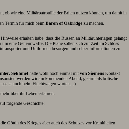
 ob wir eine Militärpatrouille der Briten nutzen können, um damit in
hen Termin für mich beim
Baron of Oakridge
zu machen.
h Hinweise erhalten habe, dass die Russen an Militärunterlagen gelangt
um eine Geheimwaffe. Die Pläne sollen sich zur Zeit im Schloss
tärtransporter und Uniformen besorgen und selber Informationen zu
mler
.
Sekhmet
hatte wohl noch einmal mit
von Siemens
Kontakt
 Ansonsten werden wir am kommenden Abend, getarnt als britische
nd muss ja auch beim Fluchtwagen warten…)
 mehr über ihr Leben erfahren.
 auf folgende Geschichte:
e die Göttin des Krieges aber auch des Schutzes vor Krankheiten