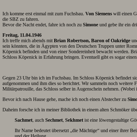
Ich komme erst einmal mit zum Fuchsbau.
Von Siemens
will einen G
die SBZ zu fahren.
Bevor die Nacht endet, fahre ich noch zu
Simone
und gebe ihr ein dr
Freitag, 11.04.1946
Ich treffe mich abends mit
Brian Robertson, Baron of Oakridge
und
sein könnten, die in Ägypten von den Deutschen Truppen unter Romm
Köpenick befinden und von einer Sondereinheit bewacht werden. Brian
Schloss Köpenick in Erfahrung bringen. Eventuell gibt es sogar eine
Gegen 23 Uhr bin ich im Fuchsbau. Im Schloss Köpenick befindet sic
aufgenommen und ihm dies so berichtet. Wir sammeln noch weitere Fra
Militärpatrouille, das Schloss selber in Augenschein nehmen. (Wobei
Bevor ich nach Hause gehe, mache ich noch einen Abstecher zu
Sim
Daheim forsche ich in meiner Bibliothek in einem alten Schmöker üb
Sachmet
, auch
Sechmet
,
Sekhmet
ist eine löwengestaltige Gö
Ihr Name bedeutet übersetzt „die Mächtige“ und einer ihrer Bei
und der Heilung.