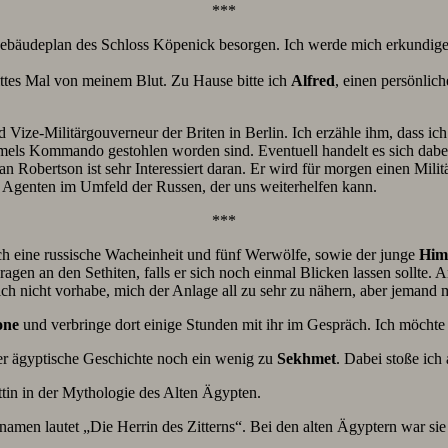
***
ebäudeplan des Schloss Köpenick besorgen. Ich werde mich erkundigen,
ittes Mal von meinem Blut. Zu Hause bitte ich
Alfred
, einen persönlic
 Vize-Militärgouverneur der Briten in Berlin. Ich erzähle ihm, dass ic
els Kommando gestohlen worden sind. Eventuell handelt es sich dabei 
 Robertson ist sehr Interessiert daran. Er wird für morgen einen Mili
n Agenten im Umfeld der Russen, der uns weiterhelfen kann.
***
h eine russische Wacheinheit und fünf Werwölfe, sowie der junge
Him
gen an den Sethiten, falls er sich noch einmal Blicken lassen sollte.
 ich nicht vorhabe, mich der Anlage all zu sehr zu nähern, aber jema
one
und verbringe dort einige Stunden mit ihr im Gespräch. Ich möchte
er ägyptische Geschichte noch ein wenig zu
Sekhmet
. Dabei stoße ich
ttin in der Mythologie des Alten Ägypten.
namen lautet „Die Herrin des Zitterns“. Bei den alten Ägyptern war si