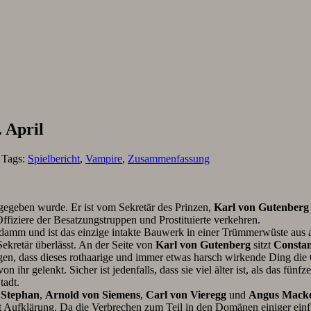
. April
. Tags:
Spielbericht
,
Vampire
,
Zusammenfassung
bgegeben wurde. Er ist vom Sekretär des Prinzen,
Karl von Gutenberg
fiziere der Besatzungstruppen und Prostituierte verkehren.
Kuhdamm und ist das einzige intakte Bauwerk in einer Trümmerwüste au
Sekretär überlässt. An der Seite von
Karl von Gutenberg
sitzt
Consta
en, dass dieses rothaarige und immer etwas harsch wirkende Ding die 
n ihr gelenkt. Sicher ist jedenfalls, dass sie viel älter ist, als das fü
tadt.
 Stephan
,
Arnold von Siemens
,
Carl von Vieregg
und
Angus Macke
t Aufklärung. Da die Verbrechen zum Teil in den Domänen einiger einfl