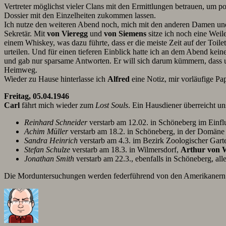
Vertreter möglichst vieler Clans mit den Ermittlungen betrauen, um p
Dossier mit den Einzelheiten zukommen lassen.
Ich nutze den weiteren Abend noch, mich mit den anderen Damen un
Sekretär. Mit
von Vieregg
und
von Siemens
sitze ich noch eine Weil
einem Whiskey, was dazu führte, dass er die meiste Zeit auf der Toile
urteilen. Und für einen tieferen Einblick hatte ich an dem Abend kei
und gab nur sparsame Antworten. Er will sich darum kümmern, dass u
Heimweg.
Wieder zu Hause hinterlasse ich
Alfred
eine Notiz, mir vorläufige Pa
Freitag, 05.04.1946
Carl
fährt mich wieder zum
Lost Souls
. Ein Hausdiener überreicht u
Reinhard Schneider
verstarb am 12.02. in Schöneberg im Einflu
Achim Müller
verstarb am 18.2. in Schöneberg, in der Domän
Sandra Heinrich
verstarb am 4.3. im Bezirk Zoologischer Gart
Stefan Schulze
verstarb am 18.3. in Wilmersdorf,
Arthur von W
Jonathan Smith
verstarb am 22.3., ebenfalls in Schöneberg, al
Die Morduntersuchungen werden federführend von den Amerikanern ü