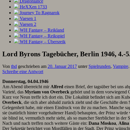
Dragonlance
HeXXen 1733
Journey To Ragnarok
Vaesen 1
Vaesen 2
WH Fantasy – Reikland
WH Fantasy – Reikspiel
WH Fantasy – Übersreik
Lord Byrons Tagebücher, Berlin 1946, 4.-5
Von
thd
geschrieben am
20. Januar 2017
unter
Spielrunden
,
Vampire
Schreibe eine Antwort
Donnerstag, 04.04.1946
Am Abend überreicht mir
Alfred
einen Brief, der tagsüber bei uns a
Varieté, das
Myriam von Overbeck
gehört und in dem vorwiegend Of
Kurz vor Neun treffe ich dort ein. Die Lokalität befindet sich am 
Overbeck
, die sich aber alsbald zurück zieht und die Geschäfte dem 
Gelegenheit habe, mir einen Eindruck von ihr zu machen. Manche sag
sie (natürlich hinter vorgehaltener Hand) behaupten, der Prinz würde vo
sie blind ist, vermutlich mehr sieht, als so mancher Sterblicher in der S
Nach und nach treffen noch weitere Gäste ein:
Dana Moskoa
,
Alina
Der Sekretär berichtet von Mordfällen in der Stadt. Der Prinz wünsch