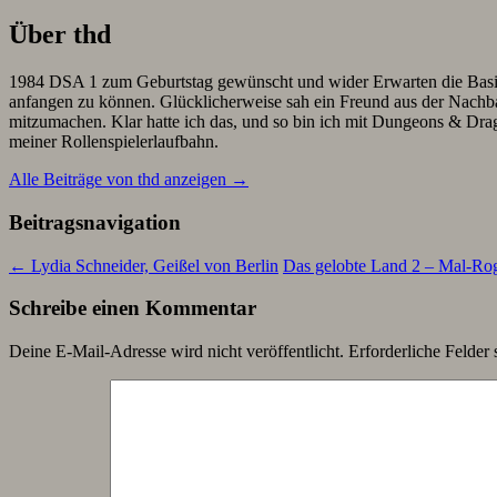
Über thd
1984 DSA 1 zum Geburtstag gewünscht und wider Erwarten die Basis-B
anfangen zu können. Glücklicherweise sah ein Freund aus der Nachbars
mitzumachen. Klar hatte ich das, und so bin ich mit Dungeons & Dr
meiner Rollenspielerlaufbahn.
Alle Beiträge von thd anzeigen
→
Beitragsnavigation
←
Lydia Schneider, Geißel von Berlin
Das gelobte Land 2 – Mal-R
Schreibe einen Kommentar
Deine E-Mail-Adresse wird nicht veröffentlicht.
Erforderliche Felder 