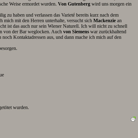
alische Weise ermordet wurden.
Von Gutenberg
wird uns morgen ein
ilig zu haben und verlassen das Varieté bereits kurz nach dem
h mich mit den Herren unterhalte, versucht sich
Mackenzie
an
ht ist das auch nur sein Wiener Naturell. Ich will nicht zu schnell
amen von der Bar weglocken. Auch
von Siemens
war zurückhaltend
en noch Kontaktadressen aus, und dann mache ich mich auf den
esorgen.
ue
etötet wurden.