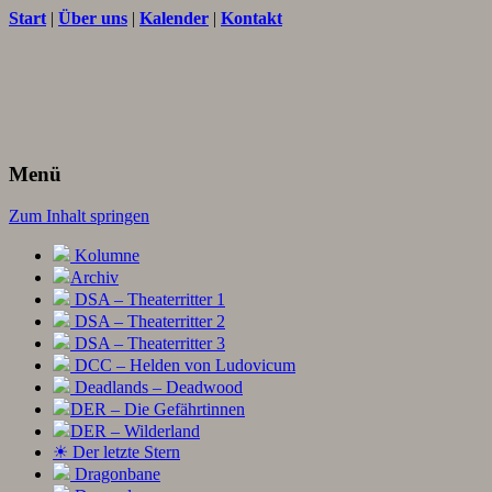
Start
|
Über uns
|
Kalender
|
Kontakt
Texte und Ideen zum Rollenspiel
THORNET
Menü
Zum Inhalt springen
Kolumne
Archiv
DSA – Theaterritter 1
DSA – Theaterritter 2
DSA – Theaterritter 3
DCC – Helden von Ludovicum
Deadlands – Deadwood
DER – Die Gefährtinnen
DER – Wilderland
☀ Der letzte Stern
Dragonbane