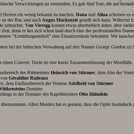
olitische Verwicklungen zu vermeiden. Es gab fünf Tote, die auf besti
d Herren ein wenig bekannt zu machen.
Dana
und
Alina
scheinen es e
e an der Bar, und auch
Angus Mackenzie
gesellt sich dazu. Während ic
tte zubrachte.
Von Vieregg
kommt etwas überheblich daher, aber vielleic
ne Zeit, denn er lies sich schon bald durch eine der professionellen D
nsere “Ermittlungseinheit” eine Einsatzzentrale bekommt. Wir tausch
piere bei der britischen Verwaltung auf den Namen
George Gordon
zu b
ns einen Couvert. Darin ist eine kurze Zusammenfassung der Mordfälle.
ssbereich des Rittmeisters
Heinrich von Stürmer
, dem Ahn der Ventr
e von
Géraldine Radeaux
en, dem Einflussbereich der Ventrue
Adelheid von Stürmer
ittkensteins
Domäne
lerdings in der Domäne des Kapellmeisters
Otto Hähnlein
bernommen. Allen Morden hat es gemein, dass die Opfer bestialisch g