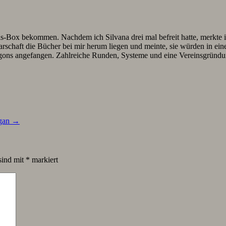
ox bekommen. Nachdem ich Silvana drei mal befreit hatte, merkte ich
chaft die Bücher bei mir herum liegen und meinte, sie würden in einer
agons angefangen. Zahlreiche Runden, Systeme und eine Vereinsgründu
ogan
→
sind mit
*
markiert