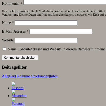
Kommentar
*
Datenschutzhinweise: Die E-Mailadresse wird an den Dienst Gravatar übermittelt (
Verarbeitung Deiner Daten und Widerrufsmöglichkeiten, verweisen wir Dich auf 
Name
*
E-Mail-Adresse
*
Website
Name, E-Mail-Adresse und Website in diesem Browser für meine
Beitragsfilter
Alle
|
Grid
|
Kolumne
|
Spielrunden
|
Infos