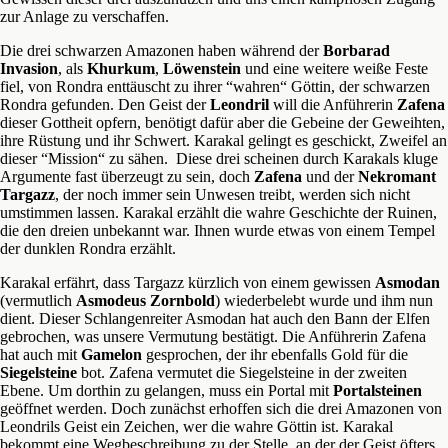
zur Anlage zu verschaffen.
Die drei schwarzen Amazonen haben während der
Borbarad
Invasion
, als
Khurkum
,
Löwenstein
und eine weitere weiße Feste
fiel, von Rondra enttäuscht zu ihrer “wahren“ Göttin, der schwarzen
Rondra gefunden. Den Geist der
Leondril
will die Anführerin
Zafena
dieser Gottheit opfern, benötigt dafür aber die Gebeine der Geweihten,
ihre Rüstung und ihr Schwert. Karakal gelingt es geschickt, Zweifel an
dieser “Mission“ zu sähen. Diese drei scheinen durch Karakals kluge
Argumente fast überzeugt zu sein, doch
Zafena
und der
Nekromant
Targazz
, der noch immer sein Unwesen treibt, werden sich nicht
umstimmen lassen. Karakal erzählt die wahre Geschichte der Ruinen,
die den dreien unbekannt war. Ihnen wurde etwas von einem Tempel
der dunklen Rondra erzählt.
Karakal erfährt, dass Targazz kürzlich von einem gewissen
Asmodan
(vermutlich
Asmodeus Zornbold
) wiederbelebt wurde und ihm nun
dient. Dieser Schlangenreiter Asmodan hat auch den Bann der Elfen
gebrochen, was unsere Vermutung bestätigt. Die Anführerin Zafena
hat auch mit
Gamelon
gesprochen, der ihr ebenfalls Gold für die
Siegelsteine
bot. Zafena vermutet die Siegelsteine in der zweiten
Ebene. Um dorthin zu gelangen, muss ein Portal mit
Portalsteinen
geöffnet werden. Doch zunächst erhoffen sich die drei Amazonen von
Leondrils Geist ein Zeichen, wer die wahre Göttin ist. Karakal
bekommt eine Wegbeschreibung zu der Stelle, an der der Geist öfters