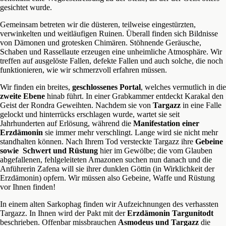
gesichtet wurde.
Gemeinsam betreten wir die düsteren, teilweise eingestürzten,
verwinkelten und weitläufigen Ruinen. Überall finden sich Bildnisse
von Dämonen und grotesken Chimären. Stöhnende Geräusche,
Schaben und Rassellaute erzeugen eine unheimliche Atmosphäre. Wir
treffen auf ausgelöste Fallen, defekte Fallen und auch solche, die noch
funktionieren, wie wir schmerzvoll erfahren müssen.
Wir finden ein breites,
geschlossenes Portal
, welches vermutlich in die
zweite Ebene
hinab führt. In einer Grabkammer entdeckt Karakal den
Geist der Rondra Geweihten. Nachdem sie von
Targazz
in eine Falle
gelockt und hinterrücks erschlagen wurde, wartet sie seit
Jahrhunderten auf Erlösung, während die
Manifestation einer
Erzdämonin
sie immer mehr verschlingt. Lange wird sie nicht mehr
standhalten können. Nach Ihrem Tod versteckte Targazz ihre
Gebeine
sowie Schwert und Rüstung
hier im Gewölbe; die vom Glauben
abgefallenen, fehlgeleiteten Amazonen suchen nun danach und die
Anführerin Zafena will sie ihrer dunklen Göttin (in Wirklichkeit der
Erzdämonin) opfern. Wir müssen also Gebeine, Waffe und Rüstung
vor Ihnen finden!
In einem alten Sarkophag finden wir Aufzeichnungen des verhassten
Targazz. In Ihnen wird der Pakt mit der
Erzdämonin Targunitodt
beschrieben. Offenbar missbrauchen
Asmodeus und Targazz
die