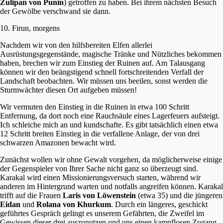
Zulipan von Punin
) getroffen zu haben. Bei ihrem nächsten Besuch
der Gewölbe verschwand sie dann.
10. Firun, morgens
Nachdem wir von den hilfsbereiten Elfen allerlei
Ausrüstungsgegenstände, magische Tränke und Nützliches bekommen
haben, brechen wir zum Einstieg der Ruinen auf. Am Talausgang
können wir den beängstigend schnell fortschreitenden Verfall der
Landschaft beobachten. Wir müssen uns beeilen, sonst werden die
Sturmwächter diesen Ort aufgeben müssen!
Wir vermuten den Einstieg in die Ruinen in etwa 100 Schritt
Entfernung, da dort noch eine Rauchsäule eines Lagerfeuers aufsteigt.
Ich schleiche mich an und kundschafte. Es gibt tatsächlich einen etwa
12 Schritt breiten Einstieg in die verfallene Anlage, der von drei
schwarzen Amazonen bewacht wird.
Zunächst wollen wir ohne Gewalt vorgehen, da möglicherweise einige
der Gegenspieler von Ihrer Sache nicht ganz so überzeugt sind.
Karakal wird einen Missionierungsversuch starten, während wir
anderen im Hintergrund warten und notfalls angreifen können. Karakal
trifft auf die Frauen
Laris von Löwenstein
(etwa 35) und die jüngeren
Eidan
und
Rolana von Khurkum
. Durch ein längeres, geschickt
geführtes Gespräch gelingt es unserem Gefährten, die Zweifel im
Gewissen dieser drei auszunutzen und uns einen kampflosen Zugang