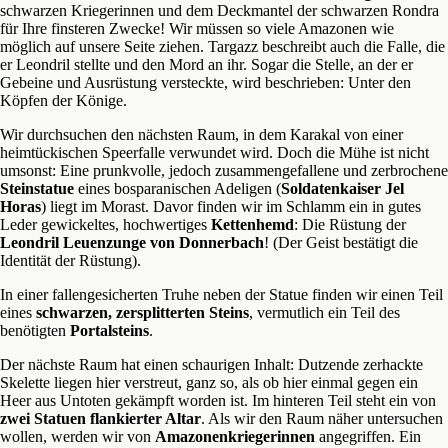
schwarzen Kriegerinnen und dem Deckmantel der schwarzen Rondra
für Ihre finsteren Zwecke! Wir müssen so viele Amazonen wie
möglich auf unsere Seite ziehen. Targazz beschreibt auch die Falle, die
er Leondril stellte und den Mord an ihr. Sogar die Stelle, an der er
Gebeine und Ausrüstung versteckte, wird beschrieben: Unter den
Köpfen der Könige.
Wir durchsuchen den nächsten Raum, in dem Karakal von einer
heimtückischen Speerfalle verwundet wird. Doch die Mühe ist nicht
umsonst: Eine prunkvolle, jedoch zusammengefallene und zerbrochene
Steinstatue
eines bosparanischen Adeligen (
Soldatenkaiser Jel
Horas
) liegt im Morast. Davor finden wir im Schlamm ein in gutes
Leder gewickeltes, hochwertiges
Kettenhemd
: Die Rüstung der
Leondril Leuenzunge von Donnerbach
! (Der Geist bestätigt die
Identität der Rüstung).
In einer fallengesicherten Truhe neben der Statue finden wir einen Teil
eines
schwarzen, zersplitterten Steins
, vermutlich ein Teil des
benötigten
Portalsteins
.
Der nächste Raum hat einen schaurigen Inhalt: Dutzende zerhackte
Skelette liegen hier verstreut, ganz so, als ob hier einmal gegen ein
Heer aus Untoten gekämpft worden ist. Im hinteren Teil steht ein von
zwei Statuen flankierter Altar
. Als wir den Raum näher untersuchen
wollen, werden wir von
Amazonenkriegerinnen
angegriffen. Ein