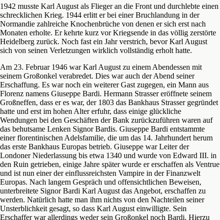
1942 musste Karl August als Flieger an die Front und durchlebte einen
schrecklichen Krieg. 1944 erlitt er bei einer Bruchlandung in der
Normandie zahlreiche Knochenbrüche von denen er sich erst nach
Monaten erholte. Er kehrte kurz vor Kriegsende in das völlig zerstörte
Heidelberg zurück. Noch fast ein Jahr verstrich, bevor Karl August
sich von seinen Verletzungen wirklich vollständig erholt hatte.
Am 23. Februar 1946 war Karl August zu einem Abendessen mit
seinem Großonkel verabredet. Dies war auch der Abend seiner
Erschaffung. Es war noch ein weiterer Gast zugegen, ein Mann aus
Florenz namens Giuseppe Bardi. Hermann Strasser eröffnete seinem
Großneffen, dass er es war, der 1803 das Bankhaus Strasser gegründet
hatte und erst im hohen Alter erfuhr, dass einige glückliche
Wendungen bei den Geschäften der Bank zurückzuführen waren auf
das behutsame Lenken Signor Bardis. Giuseppe Bardi entstammte
einer florentinischen Adelsfamilie, die um das 14. Jahrhundert herum
das erste Bankhaus Europas betrieb. Giuseppe war Leiter der
Londoner Niederlassung bis etwa 1340 und wurde von Edward III. in
den Ruin getrieben, einige Jahre später wurde er erschaffen als Ventrue
und ist nun einer der einflussreichsten Vampire in der Finanzwelt
Europas. Nach langem Gespräch und offensichtlichen Beweisen,
unterbreitete Signor Bardi Karl August das Angebot, erschaffen zu
werden. Natürlich hatte man ihm nichts von den Nachteilen seiner
Unsterblichkeit gesagt, so dass Karl August einwilligte. Sein
Erschaffer war allerdings weder sein Großonkel noch Bardi. Hierzu