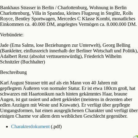
Bankhaus Strasser in Berlin / Charlottenburg, Wohnung in Berlin
Charlottenburg, Villa in Spandau, kleines Flugzeug in Steglitz, Rolls
Royce, Bentley Sportwagen, Mercedes C Klasse Kombi, monatliches
Einkommen ca. 40.000 DM, angelegtes Vermögen ca. 8.000.000 DM.
Verbündete:
Jade (Erna Salms, lose Beziehungen zur Unterwelt), Georg Belling
(Bankleiter, einflussreich innerhalb der Berliner Wirtschaft und Politik),
Adalbert Renz (absolut vertrauenswürdig), Friederich Wilhelm
Schnitzler (Buchhalter)
Beschreibung
Karl August Strasser tritt auf als ein Mann von 40 Jahren mit
gepflegtem Äußeren von normaler Statur. Er ist etwa 180cm groß, hat
schwarzes mit Haartonikum nach hinten gekämmtes Haar, braune
Augen, ist gut rasiert und adrett gekleidet (meistens in dezenten aber
edlen Anzügen mit Weste und Krawatte). Er verfügt über gepflegte
Umgangsformen, hat einen ausgeglichenen Charakter und verfügt über
einigen Charme vor allem dem weiblichen Geschlecht gegenüber.
Charakterdokument
(.pdf)