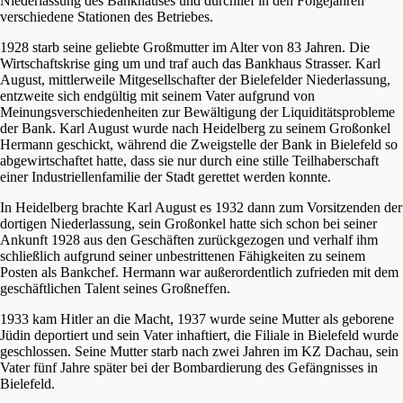
Niederlassung des Bankhauses und durchlief in den Folgejahren
verschiedene Stationen des Betriebes.
1928 starb seine geliebte Großmutter im Alter von 83 Jahren. Die
Wirtschaftskrise ging um und traf auch das Bankhaus Strasser. Karl
August, mittlerweile Mitgesellschafter der Bielefelder Niederlassung,
entzweite sich endgültig mit seinem Vater aufgrund von
Meinungsverschiedenheiten zur Bewältigung der Liquiditätsprobleme
der Bank. Karl August wurde nach Heidelberg zu seinem Großonkel
Hermann geschickt, während die Zweigstelle der Bank in Bielefeld so
abgewirtschaftet hatte, dass sie nur durch eine stille Teilhaberschaft
einer Industriellenfamilie der Stadt gerettet werden konnte.
In Heidelberg brachte Karl August es 1932 dann zum Vorsitzenden der
dortigen Niederlassung, sein Großonkel hatte sich schon bei seiner
Ankunft 1928 aus den Geschäften zurückgezogen und verhalf ihm
schließlich aufgrund seiner unbestrittenen Fähigkeiten zu seinem
Posten als Bankchef. Hermann war außerordentlich zufrieden mit dem
geschäftlichen Talent seines Großneffen.
1933 kam Hitler an die Macht, 1937 wurde seine Mutter als geborene
Jüdin deportiert und sein Vater inhaftiert, die Filiale in Bielefeld wurde
geschlossen. Seine Mutter starb nach zwei Jahren im KZ Dachau, sein
Vater fünf Jahre später bei der Bombardierung des Gefängnisses in
Bielefeld.