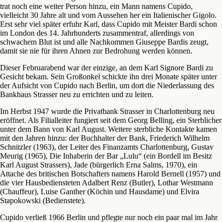
trat noch eine weiter Person hinzu, ein Mann namens Cupido,
vielleicht 30 Jahre alt und vom Aussehen her ein Italienischer Gigolo.
Erst sehr viel später erfuhr Karl, dass Cupido mit Meister Bardi schon
im London des 14. Jahrhunderts zusammentraf, allerdings von
schwachem Blut ist und alle Nachkommen Giuseppe Bardis zeugt,
damit sie nie für ihren Ahnen zur Bedrohung werden können.
Dieser Februarabend war der einzige, an dem Karl Signore Bardi zu
Gesicht bekam. Sein Großonkel schickte ihn drei Monate später unter
der Aufsicht von Cupido nach Berlin, um dort die Niederlassung des
Bankhaus Strasser neu zu errichten und zu leiten.
Im Herbst 1947 wurde die Privatbank Strasser in Charlottenburg neu
eröffnet. Als Filialleiter fungiert seit dem Georg Belling, ein Sterblicher
unter dem Bann von Karl August. Weitere sterbliche Kontakte kamen
mit den Jahren hinzu: der Buchhalter der Bank, Friederich Wilhelm
Schnitzler (1963), der Leiter des Finanzamts Charlottenburg, Gustav
Meurig (1965), Die Inhaberin der Bar „Lulu“ (ein Bordell im Besitz
Karl August Strassers), Jade (bürgerlich Erna Salms, 1970), ein
Attache des britischen Botschafters namens Harold Bernell (1957) und
die vier Hausbediensteten Adalbert Renz (Butler), Lothar Westmann
(Chauffeur), Luise Ganther (Köchin und Hausdame) und Elvira
Stapokowski (Bedienstete).
Cupido verließ 1966 Berlin und pflegte nur noch ein paar mal im Jahr