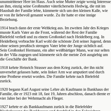
unumstrittener Herr im Haus. Auch seine Mutter zeigte wenig Interesse
an ihm, einzig seine Großmutter väterlicherseits Hedwig, die mit im
Haushalt der Familie lebte, kümmerte sich um den kleinen Kalle, wie
er von ihr liebevoll genannt wurde. Zu ihr hatte er eine innige
Beziehung.
1914 brach dann der erste Weltkrieg aus. Im zweiten Jahr des Krieges
musste Karls Vater an die Front, während der Rest der Familie
Bielefeld verließ und zu einem Großonkel nach Heidelberg zog. In
Heidelberg verbrachte Karl wohl die schönste Zeit seiner Jugend, denn
ohne seinen preußisch strengen Vater lebte der Junge sichtlich auf.
Sein Großonkel Hermann, ein alter weißbärtiger Mann, war nur selten
in der Villa zugegen und kümmerte sich die meiste Zeit ausgiebig um
die Geschäfte der Bank.
1918 kehrte Heinrich Strasser aus dem Krieg zurück, der ihn nicht
unversehrt gelassen hatte, sein linker Arm war amputiert und durch
eine Prothese ersetzt worden. Die Familie kehrte nach Bielefeld
zurück.
1920 begann Karl August seine Lehre als Kaufmann in Bankhaus der
Familie, die er 1923 mit 18, fast 19, Jahren abschloss, danach diente er
vier Jahre bei der Wehrmacht als Flieger.
1927 kehrte er als Bankkaufmann zurück in die Bielefelder