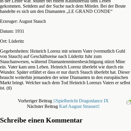
in der Lehre war. Mutter bei einem Raubüberfall ums Leben
gekommen. Seitdem auf der Suche nach dem Mörder. Bei der Beute
handelte es sich um den Diamanten „LE GRAND CONDE“
Erzeuger: August Stauch
Datum: 1931
Ort: Lüderitz
Gegebenheiten: Heinrich Lorenz mit seinem Vater (vermutlich Guhl
von Stauch) auf Geschäftsreise nach Lüderitz fuhr zum
Stauchanwesen, während Diamantenminenbesichtigung stürzt Mine
ein. Vater kam ums Leben. Heinrich Lorenz überlebt wie durch ein
Wunder. Später erfährt er dass er nur durch Stauch überlebt hat. Dieser
braucht weiterhin jemanden der seine Diamanten in den europäischen
Markt bringt. Welcher nach dem Tod Heinrich Lorenzs Vaters er selbst
ist. (tl)
Vorheriger Beitrag
Spielbericht Dragonlance IX
Nächster Beitrag
Karl August Strasser
Schreibe einen Kommentar