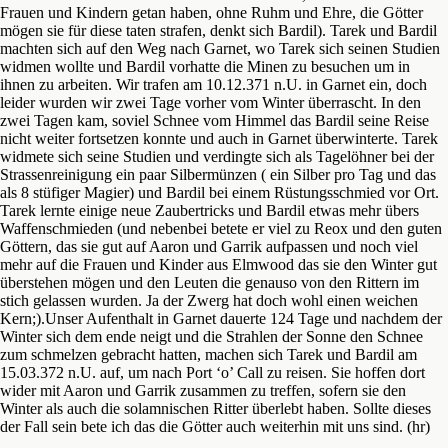
Frauen und Kindern getan haben, ohne Ruhm und Ehre, die Götter
mögen sie für diese taten strafen, denkt sich Bardil). Tarek und Bardil
machten sich auf den Weg nach Garnet, wo Tarek sich seinen Studien
widmen wollte und Bardil vorhatte die Minen zu besuchen um in
ihnen zu arbeiten. Wir trafen am 10.12.371 n.U. in Garnet ein, doch
leider wurden wir zwei Tage vorher vom Winter überrascht. In den
zwei Tagen kam, soviel Schnee vom Himmel das Bardil seine Reise
nicht weiter fortsetzen konnte und auch in Garnet überwinterte. Tarek
widmete sich seine Studien und verdingte sich als Tagelöhner bei der
Strassenreinigung ein paar Silbermünzen ( ein Silber pro Tag und das
als 8 stüfiger Magier) und Bardil bei einem Rüstungsschmied vor Ort.
Tarek lernte einige neue Zaubertricks und Bardil etwas mehr übers
Waffenschmieden (und nebenbei betete er viel zu Reox und den guten
Göttern, das sie gut auf Aaron und Garrik aufpassen und noch viel
mehr auf die Frauen und Kinder aus Elmwood das sie den Winter gut
überstehen mögen und den Leuten die genauso von den Rittern im
stich gelassen wurden. Ja der Zwerg hat doch wohl einen weichen
Kern;).Unser Aufenthalt in Garnet dauerte 124 Tage und nachdem der
Winter sich dem ende neigt und die Strahlen der Sonne den Schnee
zum schmelzen gebracht hatten, machen sich Tarek und Bardil am
15.03.372 n.U. auf, um nach Port ‘o’ Call zu reisen. Sie hoffen dort
wider mit Aaron und Garrik zusammen zu treffen, sofern sie den
Winter als auch die solamnischen Ritter überlebt haben. Sollte dieses
der Fall sein bete ich das die Götter auch weiterhin mit uns sind. (hr)