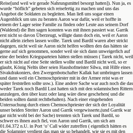
Reise[und weil wir gerade Nahrungsmittel besorgt hatten]). Nun ja, es
wurde “höflich” gebeten sich reisefertig zu machen und uns das
Angebot die Soldaten zu begleiten. Man ließ uns sogar einen
Augenblick um uns zu beraten Aaron war dafür, weil er hoffte in
einem der Lager seine Familie zu finden oder Leute aus seinem Dorf
(Waldend) die Ihm sagen konnten was mit ihnen passiert war. Garrik
erst nicht so davon Überzeugt, willigte dann doch ein, weil er Aaron
nicht allein ziehen lassen wollte. Tarek und Bardil waren aber strickt
dagegen, nicht weil sie Aaron nicht helfen wollten den das hätten sie
gerne auf sich genommen, sonder weil sie sich dann unweigerlich auf
eine der beiden Kriegsparteien hätten stellen müssen ( Tarek nicht, weil
er sich nicht auf eine Seite stellen wollte und Bardil nicht weil, so er
glaubt, König Neltis über seien Haushofmeister Silwa, mit Hilfe eines
Sivakdrakoniers, den Zwergenbotschafter Kallak hat umbringen lassen
und dann weil ein Chemoschpriester mit in der Armee reist was er
später feststellen sollte usw.). Eine andere Sache war auch noch die das
weder Tarek noch Bardil Lust hatten sich mit den solamnischen Rittern
anzulegen, den über kurz oder lang wäre diese geschehen( und die
beiden sollten damit rechtbehalten). Nach einer eingehenden
Untersuchung durch einen Chemoschpriester der sich der Loyalität
unser beiden Streiter Aaron und Garrik vergewisserte,(und Garrik war
gar nicht wohl bei der Sache) trennten sich Tarek und Bardil, so
schwer es ihnen auch fiel, von Aaron und Garrik, um sich am
01.04.372 n.U. in Port ‘o’ Call wider zutreffen ( eigentlich hätten es
die Solamnier verdient das man sie so behandelt, wie sie es mit den