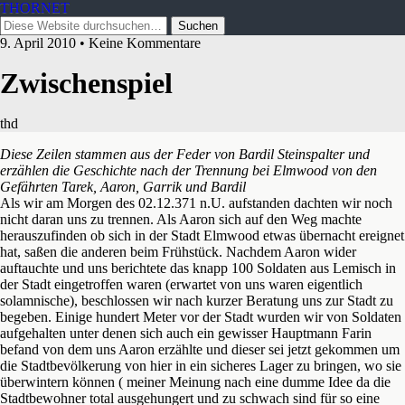
THORNET
9. April 2010 • Keine Kommentare
Zwischenspiel
thd
Diese Zeilen stammen aus der Feder von Bardil Steinspalter und
erzählen die Geschichte nach der Trennung bei Elmwood von den
Gefährten Tarek, Aaron, Garrik und Bardil
Als wir am Morgen des 02.12.371 n.U. aufstanden dachten wir noch
nicht daran uns zu trennen. Als Aaron sich auf den Weg machte
herauszufinden ob sich in der Stadt Elmwood
etwas übernacht ereignet
hat, saßen die anderen beim Frühstück. Nachdem Aaron wider
auftauchte und uns berichtete das knapp 100 Soldaten aus Lemisch in
der Stadt eingetroffen waren (erwartet von uns waren eigentlich
solamnische), beschlossen wir nach kurzer Beratung uns zur Stadt zu
begeben. Einige hundert Meter vor der Stadt wurden wir von Soldaten
aufgehalten unter denen sich auch ein gewisser Hauptmann Farin
befand von dem uns Aaron erzählte und dieser sei jetzt gekommen um
die Stadtbevölkerung von hier in ein sicheres Lager zu bringen, wo sie
überwintern können ( meiner Meinung nach eine dumme Idee da die
Stadtbewohner total ausgehungert und zu schwach sind für so eine