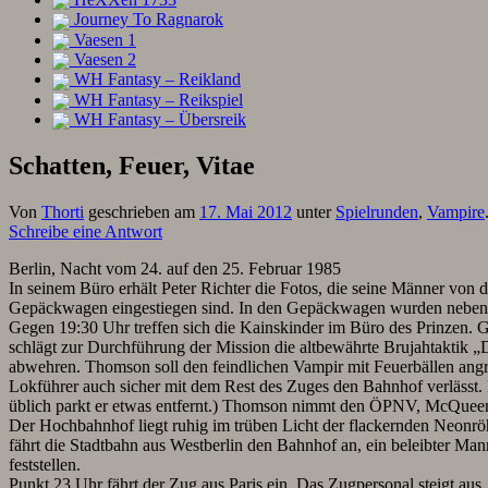
Journey To Ragnarok
Vaesen 1
Vaesen 2
WH Fantasy – Reikland
WH Fantasy – Reikspiel
WH Fantasy – Übersreik
Schatten, Feuer, Vitae
Von
Thorti
geschrieben am
17. Mai 2012
unter
Spielrunden
,
Vampire
Schreibe eine Antwort
Berlin, Nacht vom 24. auf den 25. Februar 1985
In seinem Büro erhält Peter Richter die Fotos, die seine Männer von 
Gepäckwagen eingestiegen sind. In den Gepäckwagen wurden neben Ko
Gegen 19:30 Uhr treffen sich die Kainskinder im Büro des Prinzen. 
schlägt zur Durchführung der Mission die altbewährte Brujahtaktik 
abwehren. Thomson soll den feindlichen Vampir mit Feuerbällen angrei
Lokführer auch sicher mit dem Rest des Zuges den Bahnhof verlässt
üblich parkt er etwas entfernt.) Thomson nimmt den ÖPNV, McQueen
Der Hochbahnhof liegt ruhig im trüben Licht der flackernden Neonröh
fährt die Stadtbahn aus Westberlin den Bahnhof an, ein beleibter Ma
feststellen.
Punkt 23 Uhr fährt der Zug aus Paris ein. Das Zugpersonal steigt a