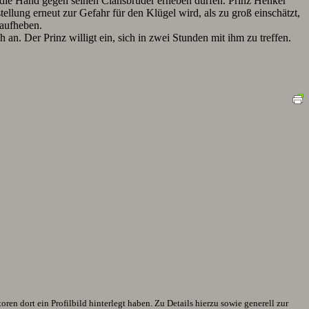
n die Hand gegen seinen Clansbruder erheben dürfen. Prinz Henker
tellung erneut zur Gefahr für den Klügel wird, als zu groß einschätzt,
 aufheben.
an. Der Prinz willigt ein, sich in zwei Stunden mit ihm zu treffen.
en dort ein Profilbild hinterlegt haben. Zu Details hierzu sowie generell zur