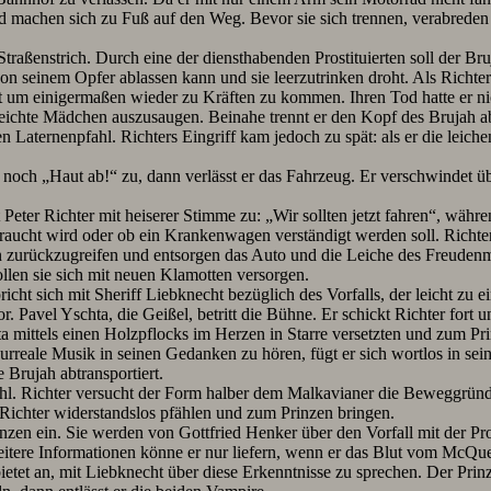
achen sich zu Fuß auf den Weg. Bevor sie sich trennen, verabreden 
raßenstrich. Durch eine der diensthabenden Prostituierten soll der Br
von seinem Opfer ablassen kann und sie leerzutrinken droht. Als Richter
t um einigermaßen wieder zu Kräften zu kommen. Ihren Tod hatte er ni
eichte Mädchen auszusaugen. Beinahe trennt er den Kopf des Brujah ab, 
aternenpfahl. Richters Eingriff kam jedoch zu spät: als er die leichenb
s noch „Haut ab!“ zu, dann verlässt er das Fahrzeug. Er verschwindet 
er Richter mit heiserer Stimme zu: „Wir sollten jetzt fahren“, währen
ebraucht wird oder ob ein Krankenwagen verständigt werden soll. Richte
n zurückzugreifen und entsorgen das Auto und die Leiche des Freuden
llen sie sich mit neuen Klamotten versorgen.
pricht sich mit Sheriff Liebknecht bezüglich des Vorfalls, der leicht
. Pavel Yschta, die Geißel, betritt die Bühne. Er schickt Richter fort
a mittels einen Holzpflocks im Herzen in Starre versetzten und zum Pri
reale Musik in seinen Gedanken zu hören, fügt er sich wortlos in sein 
 Brujah abtransportiert.
ahl. Richter versucht der Form halber dem Malkavianer die Beweggründe
 Richter widerstandslos pfählen und zum Prinzen bringen.
en ein. Sie werden von Gottfried Henker über den Vorfall mit der Prosti
itere Informationen könne er nur liefern, wenn er das Blut vom McQuee
tet an, mit Liebknecht über diese Erkenntnisse zu sprechen. Der Prinz