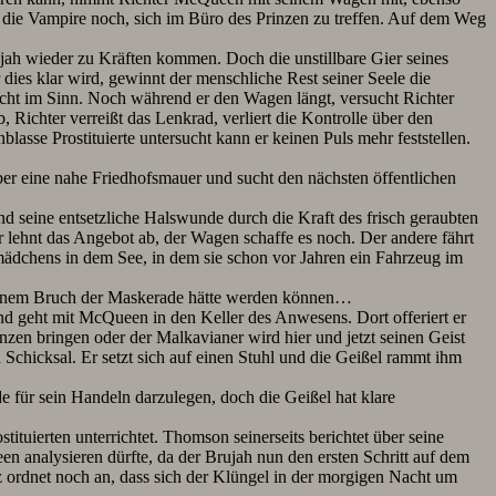
die Vampire noch, sich im Büro des Prinzen zu treffen. Auf dem Weg
ujah wieder zu Kräften kommen. Doch die unstillbare Gier seines
 dies klar wird, gewinnt der menschliche Rest seiner Seele die
cht im Sinn. Noch während er den Wagen längt, versucht Richter
Richter verreißt das Lenkrad, verliert die Kontrolle über den
lasse Prostituierte untersucht kann er keinen Puls mehr feststellen.
über eine nahe Friedhofsmauer und sucht den nächsten öffentlichen
d seine entsetzliche Halswunde durch die Kraft des frisch geraubten
r lehnt das Angebot ab, der Wagen schaffe es noch. Der andere fährt
mädchens in dem See, in dem sie schon vor Jahren ein Fahrzeug im
 zu einem Bruch der Maskerade hätte werden können…
 und geht mit McQueen in den Keller des Anwesens. Dort offeriert er
nzen bringen oder der Malkavianer wird hier und jetzt seinen Geist
Schicksal. Er setzt sich auf einen Stuhl und die Geißel rammt ihm
 für sein Handeln darzulegen, doch die Geißel hat klare
tuierten unterrichtet. Thomson seinerseits berichtet über seine
n analysieren dürfte, da der Brujah nun den ersten Schritt auf dem
 ordnet noch an, dass sich der Klüngel in der morgigen Nacht um