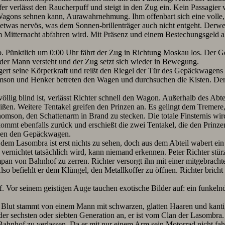
fer verlässt den Raucherpuff und steigt in den Zug ein. Kein Passagier 
Wagons sehnen kann, Aurawahrnehmung. Ihm offenbart sich eine volle, 
twas nervös, was dem Sonnen-brillenträger auch nicht entgeht. Derwe
m Mitternacht abfahren wird. Mit Präsenz und einem Bestechungsgeld a
 Pünktlich um 0:00 Uhr fährt der Zug in Richtung Moskau los. Der Gep
n, der Mann versteht und der Zug setzt sich wieder in Bewegung.
ert seine Körperkraft und reißt den Riegel der Tür des Gepäckwagens 
homson und Henker betreten den Wagen und durchsuchen die Kisten. Der
völlig blind ist, verlässt Richter schnell den Wagon. Außerhalb des Abt
ißen. Weitere Tentakel greifen den Prinzen an. Es gelingt dem Tremere
on, den Schattenarm in Brand zu stecken. Die totale Finsternis wird 
ommt ebenfalls zurück und erschießt die zwei Tentakel, die den Pr
assen den Gepäckwagen.
Von dem Lasombra ist erst nichts zu sehen, doch aus dem Abteil wabert e
rnichtet tatsächlich wird, kann niemand erkennen. Peter Richter stü
mpan von Bahnhof zu zerren. Richter versorgt ihn mit einer mitgebrac
befiehlt er dem Klüngel, den Metallkoffer zu öffnen. Richter bricht ih
 Vor seinem geistigen Auge tauchen exotische Bilder auf: ein funkelnd
 Blut stammt von einem Mann mit schwarzen, glatten Haaren und kantige
er sechsten oder siebten Generation an, er ist vom Clan der Lasombra.
n Bahnhof zu verlassen. Da er mit nur einem Arm sein Motorrad nicht 