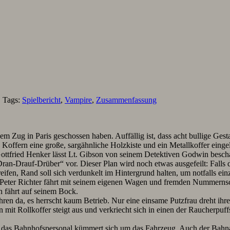
. Tags:
Spielbericht
,
Vampire
,
Zusammenfassung
dem Zug in Paris geschossen haben. Auffällig ist, dass acht bullige Ge
ffern eine große, sargähnliche Holzkiste und ein Metallkoffer einge
Gottfried Henker lässt Lt. Gibson von seinem Detektiven Godwin bescha
„Dran-Drauf-Drüber“ vor.
Dieser Plan wird noch etwas ausgefeilt: Falls
fen, Rand soll sich verdunkelt im Hintergrund halten, um notfalls ein
. Peter Richter fährt mit seinem eigenen Wagen und fremden Nummern
 fährt auf seinem Bock.
ren da, es herrscht kaum Betrieb. Nur eine einsame Putzfrau dreht ihr
nn mit Rollkoffer steigt aus und verkriecht sich in einen der Rauche
us, das Bahnhofspersonal kümmert sich um das Fahrzeug. Auch der Bah