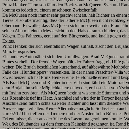
Prinz Henker. Thomson fährt den Bock von McQueen, Svet und Rand m
kommt es jedoch zu einem unschönen Zwischenfall:
Da McQueen noch immer sehr geschwächt ist, hält Richter an einem St
Tieres ist so übermächtig, dass der lädierte McQueen nicht rechtzeig 
Oberhand. Er wollte, dass McQueen sich nur soweit an der Frau nähr
seinen Ahn mit einem Messersicht in den Hals daran zu hindern, das l
Wagen. Das Fahrzeug gerät auf den Bürgersteig und knallt gegen einen L
Exitus.
Prinz Henker, der sich ebenfalls im Wagen aufhält, zischt den Brujah
Münzfernsprecher.
Ein anderes Auto nähert sich dem Unfallwagen. Brad McQueen raunt Pet
Blutes verheilt. Der fremde Wagen hält, der Fahrer fragt, ob Hilfe g
weiter. Die Brujah beschließen kurzerhand, auf altbewährte Methode
Falle des „Hunderippers“ versenkten. In der nahen Praschtev-Villa wo
Zwischenzeitlich hat Prinz Henker eine Telefonzelle erreicht und bes
Als Brad McQueen und Richter in der Villa sind fährt ein Motorrad vor
dem Brujahahn seine Möglichkeiten: entweder, er lasst sich von Yscht
mit Irrsinn zerstören. Als McQueen beginnt wispernde Stimmen und sur
das Rosenholz tief ins Herz. Anschließend wird der in Torpor liegende
Anschließend fährt Yschta zu Peter Richter und lässt ihm dieselbe W
Anweisungen erhalten. Keine Alternative möglich. So lässt sich auch
Um 02:12 Uhr treffen der Tremere und der Nosferatu im Büro des Prinz
Erkenntnisse, die er aus der Vitae des Lasombra gewinnen konnte. We
Weg des Blutbandes zu dem fremden Kainskind gegangen ist. Rand bie