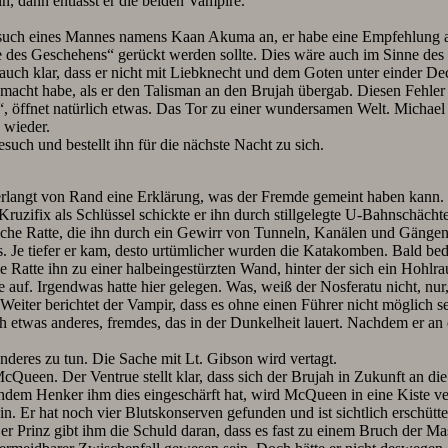
n, dann entlässt er die beiden Vampire.
Besuch eines Mannes namens Kaan Akuma an, er habe eine Empfehlung 
te des Geschehens“ gerückt werden sollte. Dies wäre auch im Sinne de
lt auch klar, dass er nicht mit Liebknecht und dem Goten unter einde
gemacht habe, als er den Talisman an den Brujah übergab. Diesen Fehler
e“, öffnet natürlich etwas. Das Tor zu einer wundersamen Welt. Michael
 wieder.
uch und bestellt ihn für die nächste Nacht zu sich.
langt von Rand eine Erklärung, was der Fremde gemeint haben kann. Ran
uzifix als Schlüssel schickte er ihn durch stillgelegte U-Bahnschächte
liche Ratte, die ihn durch ein Gewirr von Tunneln, Kanälen und Gängen t
s. Je tiefer er kam, desto urtümlicher wurden die Katakomben. Bald 
ie Ratte ihn zu einer halbeingestürzten Wand, hinter der sich ein Ho
auf. Irgendwas hatte hier gelegen. Was, weiß der Nosferatu nicht, nur,
ter berichtet der Vampir, dass es ohne einen Führer nicht möglich se
etwas anderes, fremdes, das in der Dunkelheit lauert. Nachdem er an di
 anderes zu tun. Die Sache mit Lt. Gibson wird vertagt.
ueen. Der Ventrue stellt klar, dass sich der Brujah in Zukunft an die R
hdem Henker ihm dies eingeschärft hat, wird McQueen in eine Kiste verl
n. Er hat noch vier Blutskonserven gefunden und ist sichtlich erschütt
er Prinz gibt ihm die Schuld daran, dass es fast zu einem Bruch der M