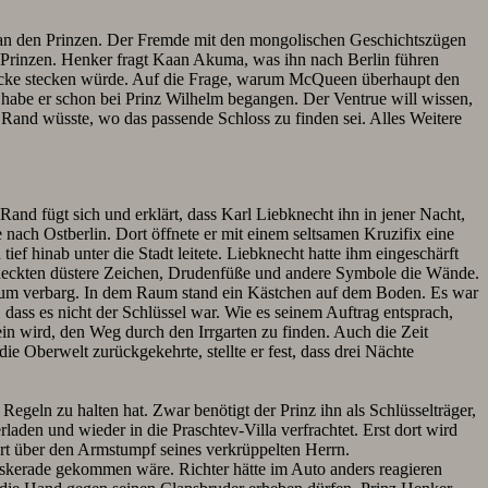
an den Prinzen. Der Fremde mit den mongolischen Geschichtszügen
s Prinzen. Henker fragt Kaan Akuma, was ihn nach Berlin führen
r Decke stecken würde. Auf die Frage, warum McQueen überhaupt den
 habe er schon bei Prinz Wilhelm begangen. Der Ventrue will wissen,
 Rand wüsste, wo das passende Schloss zu finden sei. Alles Weitere
d fügt sich und erklärt, dass Karl Liebknecht ihn in jener Nacht,
 nach Ostberlin. Dort öffnete er mit einem seltsamen Kruzifix eine
ief hinab unter die Stadt leitete. Liebknecht hatte ihm eingeschärft
bedeckten düstere Zeichen, Drudenfüße und andere Symbole die Wände.
hlraum verbarg. In dem Raum stand ein Kästchen auf dem Boden. Es war
 dass es nicht der Schlüssel war. Wie es seinem Auftrag entsprach,
in wird, den Weg durch den Irrgarten zu finden. Auch die Zeit
e Oberwelt zurückgekehrte, stellte er fest, dass drei Nächte
egeln zu halten hat. Zwar benötigt der Prinz ihn als Schlüsselträger,
aden und wieder in die Praschtev-Villa verfrachtet. Erst dort wird
ert über den Armstumpf seines verkrüppelten Herrn.
askerade gekommen wäre. Richter hätte im Auto anders reagieren