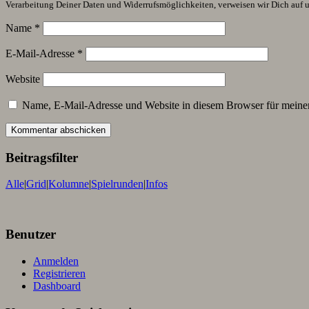
Verarbeitung Deiner Daten und Widerrufsmöglichkeiten, verweisen wir Dich auf 
Name
*
E-Mail-Adresse
*
Website
Name, E-Mail-Adresse und Website in diesem Browser für meine
Beitragsfilter
Alle
|
Grid
|
Kolumne
|
Spielrunden
|
Infos
Benutzer
Anmelden
Registrieren
Dashboard