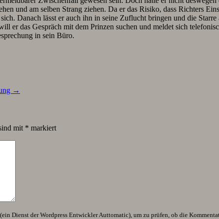
 vermeidbarer Zwischenfall gewesen sein. Doch hätte er nicht deswege
tehen und am selben Strang ziehen. Da er das Risiko, dass Richters Eins
sich. Danach lässt er auch ihn in seine Zuflucht bringen und die Starre
ill er das Gespräch mit dem Prinzen suchen und meldet sich telefonisch 
esprechung in sein Büro.
iung
→
sind mit
*
markiert
ein Dienst der Wordpress Entwickler Auttomatic), um zu prüfen, ob die Kommentator