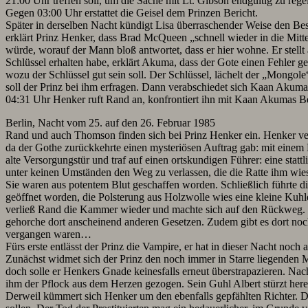
21:00 Uhr treffen soll, um die Sache mit Lt. Gibson endgültig zu regel
Gegen 03:00 Uhr erstattet die Geisel dem Prinzen Bericht.
Später in derselben Nacht kündigt Lisa überraschender Weise den 
erklärt Prinz Henker, dass Brad McQueen „schnell wieder in die Mit
würde, worauf der Mann bloß antwortet, dass er hier wohne. Er stel
Schlüssel erhalten habe, erklärt Akuma, dass der Gote einen Fehler 
wozu der Schlüssel gut sein soll. Der Schlüssel, lächelt der „Mongol
soll der Prinz bei ihm erfragen. Dann verabschiedet sich Kaan Akuma
04:31 Uhr Henker ruft Rand an, konfrontiert ihn mit Kaan Akumas Bes
Berlin, Nacht vom 25. auf den 26. Februar 1985
Rand und auch Thomson finden sich bei Prinz Henker ein. Henker ver
da der Gothe zurückkehrte einen mysteriösen Auftrag gab: mit einem Kr
alte Versorgungstür und traf auf einen ortskundigen Führer: eine statt
unter keinen Umständen den Weg zu verlassen, die die Ratte ihm wie
Sie waren aus potentem Blut geschaffen worden. Schließlich führte d
geöffnet worden, die Polsterung aus Holzwolle wies eine kleine Kuhle 
verließ Rand die Kammer wieder und machte sich auf den Rückweg. Wei
gehorche dort anscheinend anderen Gesetzen. Zudem gibt es dort noch 
vergangen waren…
Fürs erste entlässt der Prinz die Vampire, er hat in dieser Nacht noch
Zunächst widmet sich der Prinz den noch immer in Starre liegenden McQ
doch solle er Henkers Gnade keinesfalls erneut überstrapazieren. Nac
ihm der Pflock aus dem Herzen gezogen. Sein Guhl Albert stürzt herei
Derweil kümmert sich Henker um den ebenfalls gepfählten Richter. D