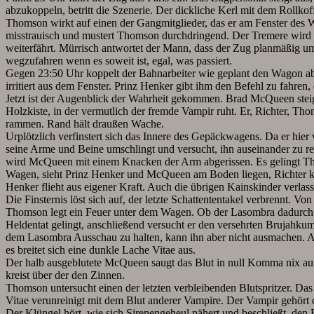
abzukoppeln, betritt die Szenerie. Der dickliche Kerl mit dem Rollkof
Thomson wirkt auf einen der Gangmitglieder, das er am Fenster des 
misstrauisch und mustert Thomson durchdringend. Der Tremere wird e
weiterfährt. Mürrisch antwortet der Mann, dass der Zug planmäßig u
wegzufahren wenn es soweit ist, egal, was passiert.
Gegen 23:50 Uhr koppelt der Bahnarbeiter wie geplant den Wagon ab.
irritiert aus dem Fenster. Prinz Henker gibt ihm den Befehl zu fahre
Jetzt ist der Augenblick der Wahrheit gekommen. Brad McQueen steig
Holzkiste, in der vermutlich der fremde Vampir ruht. Er, Richter, T
rammen. Rand hält draußen Wache.
Urplötzlich verfinstert sich das Innere des Gepäckwagens. Da er hier 
seine Arme und Beine umschlingt und versucht, ihn auseinander zu re
wird McQueen mit einem Knacken der Arm abgerissen. Es gelingt Thoms
Wagen, sieht Prinz Henker und McQueen am Boden liegen, Richter k
Henker flieht aus eigener Kraft. Auch die übrigen Kainskinder verl
Die Finsternis löst sich auf, der letzte Schattententakel verbrennt. 
Thomson legt ein Feuer unter dem Wagen. Ob der Lasombra dadurch ve
Heldentat gelingt, anschließend versucht er den versehrten Brujahku
dem Lasombra Ausschau zu halten, kann ihn aber nicht ausmachen. Also 
es breitet sich eine dunkle Lache Vitae aus.
Der halb ausgeblutete McQueen saugt das Blut in null Komma nix auf.
kreist über der den Zinnen.
Thomson untersucht einen der letzten verbleibenden Blutspritzer. Das
Vitae verunreinigt mit dem Blut anderer Vampire. Der Vampir gehört d
Der Klüngel hört, wie sich Sirenengeheul nähert und beschließt, de