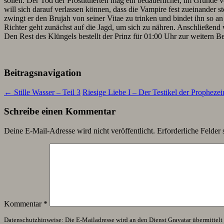
sollen. Der Tod der Prostituierten mag ein bedauerlicher, im Grunde
will sich darauf verlassen können, dass die Vampire fest zueinander s
zwingt er den Brujah von seiner Vitae zu trinken und bindet ihn so an 
Richter geht zunächst auf die Jagd, um sich zu nähren. Anschließend w
Den Rest des Klüngels bestellt der Prinz für 01:00 Uhr zur weitern B
Beitragsnavigation
←
Stille Wasser – Teil 3
Riesige Liebe I – Der Testikel der Propheze
Schreibe einen Kommentar
Deine E-Mail-Adresse wird nicht veröffentlicht.
Erforderliche Felder 
Kommentar
*
Datenschutzhinweise: Die E-Mailadresse wird an den Dienst Gravatar übermittelt (