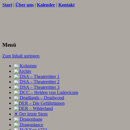
Start
|
Über uns
|
Kalender
|
Kontakt
Texte und Ideen zum Rollenspiel
THORNET
Menü
Zum Inhalt springen
Kolumne
Archiv
DSA – Theaterritter 1
DSA – Theaterritter 2
DSA – Theaterritter 3
DCC – Helden von Ludovicum
Deadlands – Deadwood
DER – Die Gefährtinnen
DER – Wilderland
☀ Der letzte Stern
Dragonbane
Dragonlance
HeXXen 1733