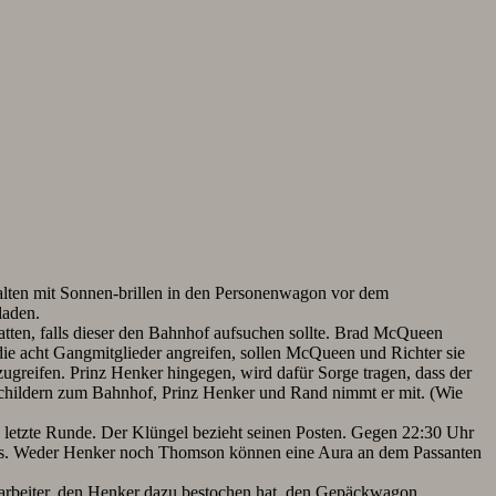
stalten mit Sonnen-brillen in den Personenwagon vor dem
laden.
tten, falls dieser den Bahnhof aufsuchen sollte. Brad McQueen
 die acht Gangmitglieder angreifen, sollen McQueen und Richter sie
zugreifen. Prinz Henker hingegen, wird dafür Sorge tragen, dass der
schildern zum Bahnhof, Prinz Henker und Rand nimmt er mit. (Wie
e letzte Runde. Der Klüngel bezieht seinen Posten. Gegen 22:30 Uhr
rpuffs. Weder Henker noch Thomson können eine Aura an dem Passanten
narbeiter, den Henker dazu bestochen hat, den Gepäckwagon