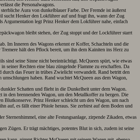
verlässt die Personalwagons.
sterbliche Aura von dunkelblauer Farbe. Der Fremde ist äußerst
il sucht Henker den Lokführer auf und fragt ihn, wann der Zug
ls Argumentation legt Prinz Henker dem Lokführer nahe, einfach
äckwagon bleibt stehen, der Zug stoppt und der Lockführer starrt
ab. Im Inneren des Wagons erkennt er Koffer, Schachteln und die
 Tremere hält den Pflock bereit, um ihn dem Kainiten ins Herz zu
eils sind seine Sinne nicht beeinträchtigt. McQueen spürt, wie etwas
, in seiner Rechten eine blau züngelnde Flamme zu erschaffen. Da
durch das Feuer in trübes Zwielicht verwandelt. Rand betritt den
inzen umschlungen haben. Rand wuchtet McQueen aus dem Wagon,
in dunkler Schatten und flieht in die Dunkelheit unter dem Wagon.
rzt in den brennenden Wagon, um den Metallkoffer zu bergen. Die
hten Blutkonserve. Prinz Henker schleicht um den Wagon, um nach
n auf, es fällt einer Phiole heraus. Sie zerbirst auf dem Boden und
er Sternenhimmel, eine alte Festungsanlage, zirpende Zikaden, etwas
n Zügen. Er trägt mächtiges, potentes Blut in sich, zudem ist seine
fahren kann, nimmt Richter McQueen mit seinem Wagen mit, ebenso