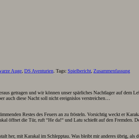
warze Auge
,
DS Aventurien
. Tags:
Spielbericht
,
Zusammenfassung
raus getragen und wir können unser spärliches Nachtlager auf dem Leh
er auch diese Nacht soll nicht ereignislos verstreichen…
glimmenden Restes des Feuers an zu frösteln. Vorsichtig weckt er Kara
rakal öffnet die Tür, ruft “He da!“ und Latu schießt auf den Fremden. De
alt her, mit Karakal im Schlepptau. Was bleibt mir anderes übrig, als 