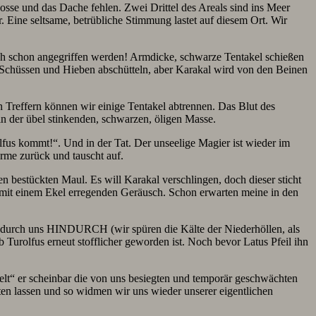
osse und das Dache fehlen. Zwei Drittel des Areals sind ins Meer
r. Eine seltsame, betrübliche Stimmung lastet auf diesem Ort. Wir
auch schon angegriffen werden! Armdicke, schwarze Tentakel schießen
n Schüssen und Hieben abschütteln, aber Karakal wird von den Beinen
 Treffern können wir einige Tentakel abtrennen. Das Blut des
n der übel stinkenden, schwarzen, öligen Masse.
lfus kommt!“. Und in der Tat. Der unseelige Magier ist wieder im
me zurück und tauscht auf.
 bestückten Maul. Es will Karakal verschlingen, doch dieser sticht
tzt mit einem Ekel erregenden Geräusch. Schon erwarten meine in den
U, durch uns HINDURCH (wir spüren die Kälte der Niederhöllen, als
 Turolfus erneut stofflicher geworden ist. Noch bevor Latus Pfeil ihn
elt“ er scheinbar die von uns besiegten und temporär geschwächten
ten lassen und so widmen wir uns wieder unserer eigentlichen