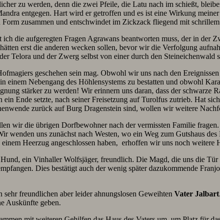
flicher zu werden, denn die zwei Pfeile, die Latu nach im schießt, blei
Mandra entgegen. Hart wird er getroffen und es ist eine Wirkung meine
hen Form zusammen und entschwindet im Zickzack fliegend mit schrille
st ich die aufgeregten Fragen Agrawans beantworten muss, der in der 
 hätten erst die anderen wecken sollen, bevor wir die Verfolgung aufn
ge der Telora und der Zwerg selbst von einer durch den Steineichenwa
 Hofmagiers geschehen sein mag. Obwohl wir uns nach den Ereignissen
 in einem Nebengang des Höhlensystems zu bestatten und obwohl Kara
ung stärker zu werden! Wir erinnern uns daran, dass der schwarze Rau
ein Ende setzte, nach seiner Freisetzung auf Turolfus zutrieb. Hat s
nnenwende zurück auf Burg Dragenstein sind, wollen wir weitere Nachf
len wir die übrigen Dorfbewohner nach der vermissten Familie fragen
. Wir wenden uns zunächst nach Westen, wo ein Weg zum Gutshaus des 
hren einem Heerzug angeschlossen haben, erhoffen wir uns noch weitere 
nd, ein Vinhaller Wolfsjäger, freundlich. Die Magd, die uns die Tür
 empfangen. Dies bestätigt auch der wenig später dazukommende Franjo
en sehr freundlichen aber leider ahnungslosen Geweihten
Vater Jalbart
ne Auskünfte geben.
mmen mit weiteren Gehilfen das Haus des Vaters um, um Platz für das 