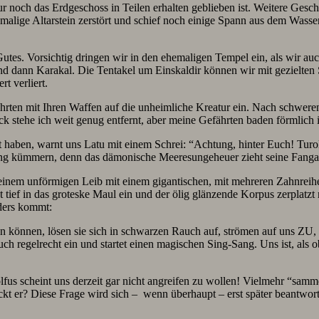
 noch das Erdgeschoss in Teilen erhalten geblieben ist. Weitere Gesch
hemalige Altarstein zerstört und schief noch einige Spann aus dem Wasse
 Gutes. Vorsichtig dringen wir in den ehemaligen Tempel ein, als wir 
und dann Karakal. Die Tentakel um Einskaldir können wir mit gezielte
t verliert.
rten mit Ihren Waffen auf die unheimliche Kreatur ein. Nach schweren
 stehe ich weit genug entfernt, aber meine Gefährten baden förmlich i
t haben, warnt uns Latu mit einem Schrei: “Achtung, hinter Euch! Turo
ung kümmern, denn das dämonische Meeresungeheuer zieht seine Fangar
inem unförmigen Leib mit einem gigantischen, mit mehreren Zahnreihen
ingt tief in das groteske Maul ein und der ölig glänzende Korpus zerpla
ders kommt:
len können, lösen sie sich in schwarzen Rauch auf, strömen auf uns Z
h regelrecht ein und startet einen magischen Sing-Sang. Uns ist, als ob
.
us scheint uns derzeit gar nicht angreifen zu wollen! Vielmehr “samm
kt er? Diese Frage wird sich – wenn überhaupt – erst später beantwor