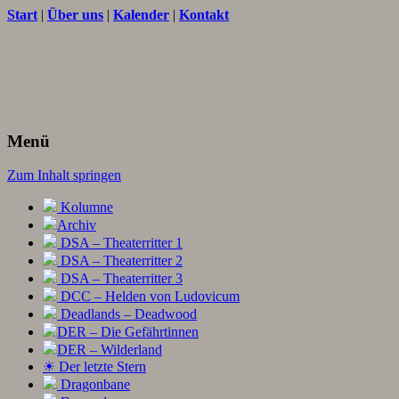
Start
|
Über uns
|
Kalender
|
Kontakt
Texte und Ideen zum Rollenspiel
THORNET
Menü
Zum Inhalt springen
Kolumne
Archiv
DSA – Theaterritter 1
DSA – Theaterritter 2
DSA – Theaterritter 3
DCC – Helden von Ludovicum
Deadlands – Deadwood
DER – Die Gefährtinnen
DER – Wilderland
☀ Der letzte Stern
Dragonbane