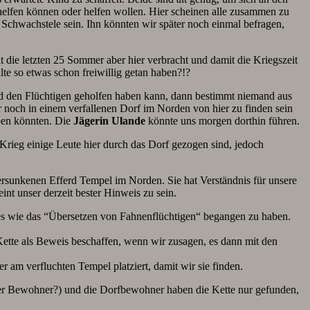
 helfen können oder helfen wollen. Hier scheinen alle zusammen zu
 Schwachstele sein. Ihn könnten wir später noch einmal befragen,
 die letzten 25 Sommer aber hier verbracht und damit die Kriegszeit
llte so etwas schon freiwillig getan haben?!?
d den Flüchtigen geholfen haben kann, dann bestimmt niemand aus
noch in einem verfallenen Dorf im Norden von hier zu finden sein
aben könnten. Die
Jägerin Ulande
könnte uns morgen dorthin führen.
m Krieg einige Leute hier durch das Dorf gezogen sind, jedoch
versunkenen Efferd Tempel im Norden. Sie hat Verständnis für unsere
nt unser derzeit bester Hinweis zu sein.
gales wie das “Übersetzen von Fahnenflüchtigen“ begangen zu haben.
a-Kette als Beweis beschaffen, wenn wir zusagen, es dann mit den
r am verfluchten Tempel platziert, damit wir sie finden.
iner Bewohner?) und die Dorfbewohner haben die Kette nur gefunden,