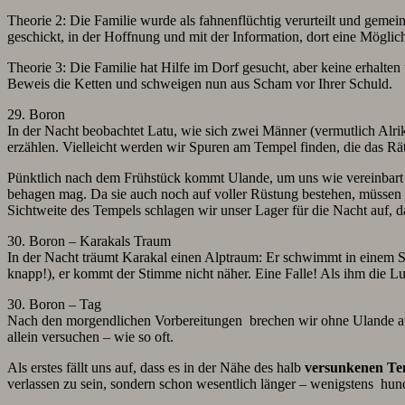
Theorie 2: Die Familie wurde als fahnenflüchtig verurteilt und gemei
geschickt, in der Hoffnung und mit der Information, dort eine Möglic
Theorie 3: Die Familie hat Hilfe im Dorf gesucht, aber keine erhalt
Beweis die Ketten und schweigen nun aus Scham vor Ihrer Schuld.
29. Boron
In der Nacht beobachtet Latu, wie sich zwei Männer (vermutlich Alrik
erzählen. Vielleicht werden wir Spuren am Tempel finden, die das Rät
Pünktlich nach dem Frühstück kommt Ulande, um uns wie vereinbart 
behagen mag. Da sie auch noch auf voller Rüstung bestehen, müssen
Sichtweite des Tempels schlagen wir unser Lager für die Nacht auf, d
30. Boron – Karakals Traum
In der Nacht träumt Karakal einen Alptraum: Er schwimmt in einem See
knapp!), er kommt der Stimme nicht näher. Eine Falle! Als ihm die Luf
30. Boron – Tag
Nach den morgendlichen Vorbereitungen brechen wir ohne Ulande auf, 
allein versuchen – wie so oft.
Als erstes fällt uns auf, dass es in der Nähe des halb
versunkenen Te
verlassen zu sein, sondern schon wesentlich länger – wenigstens hund