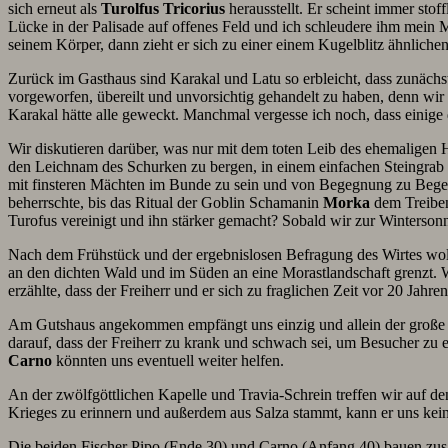
sich erneut als
Turolfus Tricorius
herausstellt. Er scheint immer stof
Lücke in der Palisade auf offenes Feld und ich schleudere ihm mein 
seinem Körper, dann zieht er sich zu einer einem Kugelblitz ähnlic
Zurück im Gasthaus sind Karakal und Latu so erbleicht, dass zunäch
vorgeworfen, übereilt und unvorsichtig gehandelt zu haben, denn wir
Karakal hätte alle geweckt. Manchmal vergesse ich noch, dass eini
Wir diskutieren darüber, was nur mit dem toten Leib des ehemaligen
den Leichnam des Schurken zu bergen, in einem einfachen Steingrab
mit finsteren Mächten im Bunde zu sein und von Begegnung zu Begegn
beherrschte, bis das Ritual der Goblin Schamanin
Morka
dem Treiben 
Turofus vereinigt und ihn stärker gemacht? Sobald wir zur Winterso
Nach dem Frühstück und der ergebnislosen Befragung des Wirtes wol
an den dichten Wald und im Süden an eine Morastlandschaft grenzt
erzählte, dass der Freiherr und er sich zu fraglichen Zeit vor 20 Ja
Am Gutshaus angekommen empfängt uns einzig und allein der große Hu
darauf, dass der Freiherr zu krank und schwach sei, um Besucher zu
Carno
könnten uns eventuell weiter helfen.
An der zwölfgöttlichen Kapelle und Travia-Schrein treffen wir auf d
Krieges zu erinnern und außerdem aus Salza stammt, kann er uns kei
Die beiden Fischer Pipo (Ende 30) und Carno (Anfang 40) bauen zusa