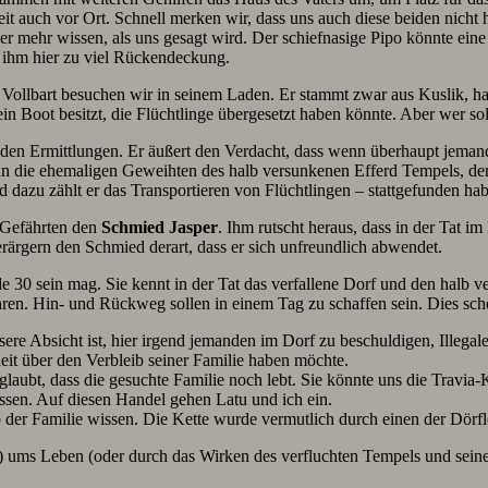
it auch vor Ort. Schnell merken wir, dass uns auch diese beiden nicht
r mehr wissen, als uns gesagt wird. Der schiefnasige Pipo könnte eine
t ihm hier zu viel Rückendeckung.
Vollbart besuchen wir in seinem Laden. Er stammt zwar aus Kuslik, hat
 ein Boot besitzt, die Flüchtlinge übergesetzt haben könnte. Aber wer so
den Ermittlungen. Er äußert den Verdacht, dass wenn überhaupt jeman
n die ehemaligen Geweihten des halb versunkenen Efferd Tempels, der 
nd dazu zählt er das Transportieren von Flüchtlingen – stattgefunden h
 Gefährten den
Schmied Jasper
. Ihm rutscht heraus, dass in der Tat i
rärgern den Schmied derart, dass er sich unfreundlich abwendet.
e 30 sein mag. Sie kennt in der Tat das verfallene Dorf und den halb 
en. Hin- und Rückweg sollen in einem Tag zu schaffen sein. Dies schei
unsere Absicht ist, hier irgend jemanden im Dorf zu beschuldigen, Ille
it über den Verbleib seiner Familie haben möchte.
n glaubt, dass die gesuchte Familie noch lebt. Sie könnte uns die Travi
ssen. Auf diesen Handel gehen Latu und ich ein.
b der Familie wissen. Die Kette wurde vermutlich durch einen der Dörfle
n?) ums Leben (oder durch das Wirken des verfluchten Tempels und se