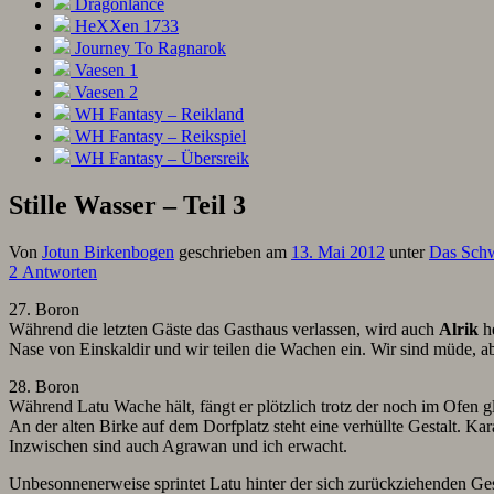
Dragonlance
HeXXen 1733
Journey To Ragnarok
Vaesen 1
Vaesen 2
WH Fantasy – Reikland
WH Fantasy – Reikspiel
WH Fantasy – Übersreik
Stille Wasser – Teil 3
Von
Jotun Birkenbogen
geschrieben am
13. Mai 2012
unter
Das Sch
2 Antworten
27. Boron
Während die letzten Gäste das Gasthaus verlassen, wird auch
Alrik
he
Nase von Einskaldir und wir teilen die Wachen ein. Wir sind müde, ab
28. Boron
Während Latu Wache hält, fängt er plötzlich trotz der noch im Ofen 
An der alten Birke auf dem Dorfplatz steht eine verhüllte Gestalt. Ka
Inzwischen sind auch Agrawan und ich erwacht.
Unbesonnenerweise sprintet Latu hinter der sich zurückziehenden Gest