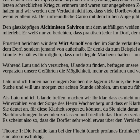
letzen schrecklichen Krieg zu erinnern und waren zur angegebenen Ze
halten und wir werden den Verdacht nicht los, dass viele Dorfbewohne
wenn er allein ist. Der unfreundliche Carno mit dem trüben Auge gib
Den glatzköpfigen
Alchimisten Salviron
mit dem auffälligen weißen 
miterlebt. Er weiß nur zu berichten, dass praktisch jeder im Dorf, der
Frustriert berichten wir dem
Wirt Arnolf
von den im Sande verlaufen
dem Dorf, sondern jemand von außerhalb. Er denkt da zum Beispiel a
könnte. Er hält es für möglich, dass dort illegale Machenschaften – u
Während Latu und ich versuchen, Ulande zu finden, befragen unsere
verpatzten unsere Gefährten die Möglichkeit, mehr zu erfahren und ve
Latu und ich finden nach einigem Suchen die Jägerin Ulande, die End
Suche und will uns morgen zur achten Stunde abholen, um uns zu führ
Als Latu und ich Ulande treffen, machen wir Ihr klar, dass es nicht 
Wir erzählen von der Sorge des Herrn Wachtenberg und dass er Klarhe
Sie deutet an, für diese Klarheit sorgen zu können, da Sie nicht dara
Nachforschungen bewenden zu lassen und friedlich das Dorf zu verla
Es scheint also so, dass die Dörfler sehr wohl etwas über den Verblei
Theorie 1: Die Familie kam bei der Flucht (durch profanes Ertrinke
sind also unschuldig.