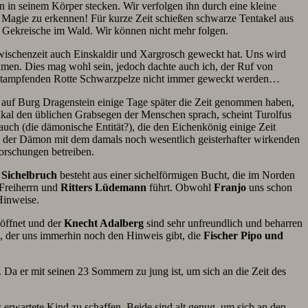
ben in seinem Körper stecken. Wir verfolgen ihn durch eine kleine
r Magie zu erkennen! Für kurze Zeit schießen schwarze Tentakel aus
m Gekreische im Wald. Wir können nicht mehr folgen.
Zwischenzeit auch Einskaldir und Xargrosch geweckt hat. Uns wird
ahmen. Dies mag wohl sein, jedoch dachte auch ich, der Ruf von
ld stampfenden Rotte Schwarzpelze nicht immer geweckt werden…
 auf Burg Dragenstein einige Tage später die Zeit genommen haben,
kal den üblichen Grabsegen der Menschen sprach, scheint Turolfus
ch (die dämonische Entität?), die den Eichenkönig einige Zeit
ich der Dämon mit dem damals noch wesentlich geisterhafter wirkenden
orschungen betreiben.
.
Sichelbruch
besteht aus einer sichelförmigen Bucht, die im Norden
Freiherrn und
Ritters Lüdemann
führt. Obwohl
Franjo
uns schon
Hinweise.
 öffnet und der
Knecht Adalberg
sind sehr unfreundlich und beharren
, der uns immerhin noch den Hinweis gibt, die
Fischer Pipo und
. Da er mit seinen 23 Sommern zu jung ist, um sich an die Zeit des
erwartete Kind zu schaffen. Beide sind alt genug, um sich an den