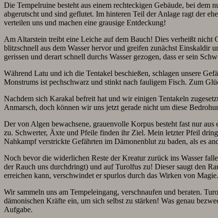
Die Tempelruine besteht aus einem rechteckigen Gebäude, bei dem nur
abgerutscht und sind geflutet. Im hinteren Teil der Anlage ragt der e
verteilen uns und machen eine grausige Entdeckung!
Am Altarstein treibt eine Leiche auf dem Bauch! Dies verheißt nicht
blitzschnell aus dem Wasser hervor und greifen zunächst Einskaldir 
gerissen und derart schnell durchs Wasser gezogen, dass er sein Schwer
Während Latu und ich die Tentakel beschießen, schlagen unsere Gefäh
Monstrums ist pechschwarz und stinkt nach fauligem Fisch. Zum Glück
Nachdem sich Karakal befreit hat und wir einigen Tentakeln zugesetz
Anmarsch, doch können wir uns jetzt gerade nicht um diese Bedroh
Der von Algen bewachsene, grauenvolle Korpus besteht fast nur aus e
zu. Schwerter, Äxte und Pfeile finden ihr Ziel. Mein letzter Pfeil dr
Nahkampf verstrickte Gefährten im Dämonenblut zu baden, als es an
Noch bevor die widerlichen Reste der Kreatur zurück ins Wasser fal
der Rauch uns durchdringt) und auf Turolfus zu! Dieser saugt den Rauc
erreichen kann, verschwindet er spurlos durch das Wirken von Magie
Wir sammeln uns am Tempeleingang, verschnaufen und beraten. Turolf
dämonischen Kräfte ein, um sich selbst zu stärken! Was genau bezwec
Aufgabe.