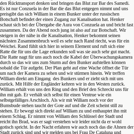
den Rücktransport denken und bringen das Blut zur Bar des Samedi.
Es ist nur Conzuela in der Bar die das Blut entgegen nimmt und uns
preisgibt das sich William in einem Bunker unter der russischen
Botschaft befindet der einen Zugang zur Kanalisation hat. Henker
schaut sich bei der Übergabe die Aura von Conzuela an und bricht fast
zusammen. Da der Abend noch jung ist also auf zur Botschaft. Wir
steigen in der nähe in die Kanalisation, Henker bekommt seinen
nächsten Zusammenbruch weil es sehr nach Rand riecht, was für ein
Weichei. Rand fühlt sich hier in seinem Element und ruft sich eine
Ratte die für uns die Lage erkunden soll was sie auch sehr gut macht.
Die Ratte nagt für uns auch noch die Kabel der Überwachungskamera
durch so das wir uns zum Sturm auf den Bunker aufstellen können
sobald die Tür aufgeht. Der Plan geht auf eine Wache öffnet die Tür
um nach der Kamera zu sehen und wir stürmen hinein. Wir treffen
William direkt am Eingang des Bunkers und er zieht sich mit uns
zurück. Mit Hilfe der Engländer kehren wir in den Westen zurück.
William erhält von uns den Ring und den Brief den Schreckt uns für
ihn mit gab. Er verhält sich selbst für einen Ventrue wie ein
selbstgefälliges Arschloch. Als wir mit William noch vor der
Bumsbude stehen taucht der Gote auf und die Zeit scheint still zu
stehen. Er bewegt sich direkt auf William zu und enthauptet ihn mit
einem Schlag. Er nimmt von William den Schlüssel der Stadt und
reicht ihn Brad, was er sagt verstehen wir leider nicht da er wohl
gotisch spricht. In der Nacht erfahren wir auch noch das die Ahnen der
Stadt zurück sind und wir melden uns bei Frau De Cataluna und