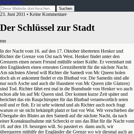
THORNET
23. Juni 2011 • Keine Kommentare
Der Schlüssel zur Stadt
mn
In der Nacht vom 16. auf den 17. Oktober übertreten Henker und
Richter die Grenze von Ost nach West. Henker findet unter den
Grenzern einen neuen Freund mithilfe seiner Kräfte. Er vereinbart mit
den Engländern einen erneuten Grenzübertritt für die nächste Nacht.
Am nächsten Abend will Richter die Samedi von Mc Queen holen
doch als er ankommt findet er ein Blutbad vor. Die Samedis
sind alle
nur noch Asche und auch die Haustiere von Mc Queen (die Glatzen)
sind Tod. Richter fährt erst mal in die Bumsbude von Henker wo auch
schon alle bis auf Mc Queen sind. Der kommt kurze Zeit später und
berichtet das ein Raupchiropter für das Blutbad verantwortlich seien
soll und er floh. Er ist sehr wütend und als Richter auch noch fragt
warum er sie nicht bekämpft platzt er fast vor Wut. Wir verschieben die
Übergabe des Blutes an den Samedi auf die nächste Nacht, da nach
einer Kontaktaufnahme mit Schreckt er uns das Blut für die Nacht vom
18. auf den 19. besorgen will. So passiert es dann auch, wir
überqueren mithilfe der Engländer die Grenze wo wir diesmal auch an