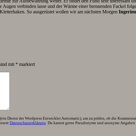
emie zur Aufbewahrung weiter. Er findet den Fund sehr interessant u
die Augen verbinden lasse und der Wärme einer brennenden Fackel folg
0 Kletterhaken. So ausgerüstet wollen wir am nächsten Morgen
Ingerim
sind mit
*
markiert
ein Dienst der Wordpress Entwickler Auttomatic), um zu prüfen, ob die Kommentator
unsere
Datenschutzerklärung
. Du kannst gerne Pseudonyme und anonyme Angaben h