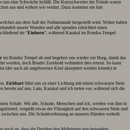
ss uns eine Schwäche befällt. Die Kurzschwerter der Feinde waren
chon aus und wirken wie verätzt. Dazu kommen ein fast
t, welches aus dem Saft der Naftanstaude hergestellt wird. Woher haben
ehandelt unsere Wunden und alle spenden erleichtert einen
chließend im “
Einhorn
“, während Karakal im Rondra-Tempel
r
im Rondra Tempel ab und begeben uns wieder zur Burg, damit das
tet werden, doch Bruder Zornbold verhindert dies erneut. So kann
st (der auch als ungeborenes Kind akzeptiert werden könnte) in
den.
Eichbart
führt uns zu einer Lichtung mit einem schwarzen Stein
n bereits auf uns. Latu, Karakal und ich treten vor, während sich die
einen Schale. Wir alle, Schrate, Menschen und ich, werden von ihm in
gsformel, vergießt etwas der Flüssigkeit auf den schwarzen Stein und
d zwischen uns. Die Schnittverletzung an unseren Händen verheilt
ns noch an, dass die Druiden den Malträgern nun besonders