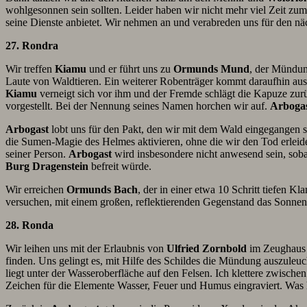
wohlgesonnen sein sollten. Leider haben wir nicht mehr viel Zeit zu
seine Dienste anbietet. Wir nehmen an und verabreden uns für den n
27. Rondra
Wir treffen
Kiamu
und er führt uns zu
Ormunds Mund
, der Mündu
Laute von Waldtieren. Ein weiterer Robenträger kommt daraufhin aus 
Kiamu
verneigt sich vor ihm und der Fremde schlägt die Kapuze zurück
vorgestellt. Bei der Nennung seines Namen horchen wir auf.
Arboga
Arbogast
lobt uns für den Pakt, den wir mit dem Wald eingegangen sin
die Sumen-Magie des Helmes aktivieren, ohne die wir den Tod erleide
seiner Person.
Arbogast
wird insbesondere nicht anwesend sein, sob
Burg Dragenstein
befreit würde.
Wir erreichen
Ormunds Bach
, der in einer etwa 10 Schritt tiefen K
versuchen, mit einem großen, reflektierenden Gegenstand das Sonnenli
28. Ronda
Wir leihen uns mit der Erlaubnis von
Ulfried Zornbold
im Zeughaus 
finden. Uns gelingt es, mit Hilfe des Schildes die Mündung auszuleu
liegt unter der Wasseroberfläche auf den Felsen. Ich klettere zwisch
Zeichen für die Elemente Wasser, Feuer und Humus eingraviert. Was h