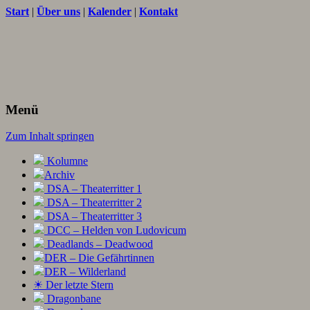
Start
|
Über uns
|
Kalender
|
Kontakt
Texte und Ideen zum Rollenspiel
THORNET
Menü
Zum Inhalt springen
Kolumne
Archiv
DSA – Theaterritter 1
DSA – Theaterritter 2
DSA – Theaterritter 3
DCC – Helden von Ludovicum
Deadlands – Deadwood
DER – Die Gefährtinnen
DER – Wilderland
☀ Der letzte Stern
Dragonbane