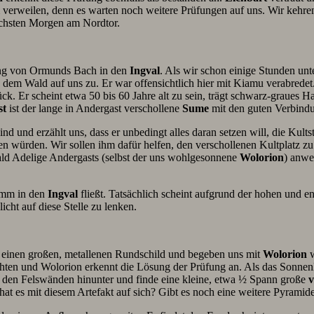
m verweilen, denn es warten noch weitere Prüfungen auf uns. Wir kehre
ächsten Morgen am Nordtor.
ng von Ormunds Bach in den
Ingval
. Als wir schon einige Stunden unt
dem Wald auf uns zu. Er war offensichtlich hier mit Kiamu verabredet
. Er scheint etwa 50 bis 60 Jahre alt zu sein, trägt schwarz-graues Ha
st
ist der lange in Andergast verschollene
Sume
mit den guten Verbind
d und erzählt uns, dass er unbedingt alles daran setzen will, die Kults
n würden. Wir sollen ihm dafür helfen, den verschollenen Kultplatz zu
ald Adelige Andergasts (selbst der uns wohlgesonnene
Wolorion
) anwe
lamm in den
Ingval
fließt. Tatsächlich scheint aufgrund der hohen und e
cht auf diese Stelle zu lenken.
einen großen, metallenen Rundschild und begeben uns mit
Wolorion
w
chten und Wolorion erkennt die Lösung der Prüfung an. Als das Sonnenli
en den Felswänden hinunter und finde eine kleine, etwa ½ Spann große
v
at es mit diesem Artefakt auf sich? Gibt es noch eine weitere Pyrami