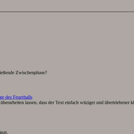
hließende Zwischenphase?
ge des Feuerballs
berarbeiten lassen, dass der Text einfach witziger und übertriebener k
nzt.