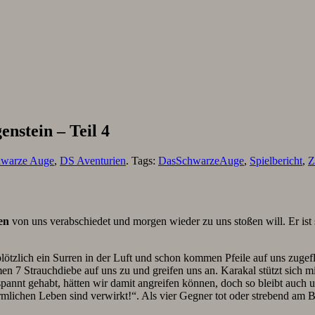
nstein – Teil 4
hwarze Auge
,
DS Aventurien
. Tags:
DasSchwarzeAuge
,
Spielbericht
,
Z
en
von uns verabschiedet und morgen wieder zu uns stoßen will. Er ist 
 plötzlich ein Surren in der Luft und schon kommen Pfeile auf uns zuge
7 Strauchdiebe auf uns zu und greifen uns an. Karakal stützt sich mi
annt gehabt, hätten wir damit angreifen können, doch so bleibt auch u
rmlichen Leben sind verwirkt!“. Als vier Gegner tot oder strebend am B