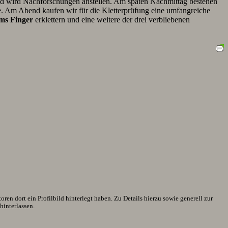
nd wird Nachforschungen anstellen. Am späten Nachmittag bestehen
e. Am Abend kaufen wir für die Kletterprüfung eine umfangreiche
ms Finger
erklettern und eine weitere der drei verbliebenen
en dort ein Profilbild hinterlegt haben. Zu Details hierzu sowie generell zur
interlassen.