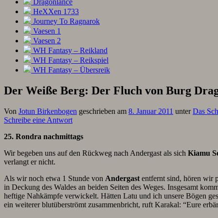
Dragonlance
HeXXen 1733
Journey To Ragnarok
Vaesen 1
Vaesen 2
WH Fantasy – Reikland
WH Fantasy – Reikspiel
WH Fantasy – Übersreik
Der Weiße Berg: Der Fluch von Burg Drage
Von
Jotun Birkenbogen
geschrieben am
8. Januar 2011
unter
Das Sc
Schreibe eine Antwort
25. Rondra nachmittags
Wir begeben uns auf den Rückweg nach Andergast als sich
Kiamu S
verlangt er nicht.
Als wir noch etwa 1 Stunde von
Andergast
entfernt sind, hören wir
in Deckung des Waldes an beiden Seiten des Weges. Insgesamt kommen 
heftige Nahkämpfe verwickelt. Hätten Latu und ich unsere Bögen gesp
ein weiterer blutüberströmt zusammenbricht, ruft Karakal: “Eure erbä