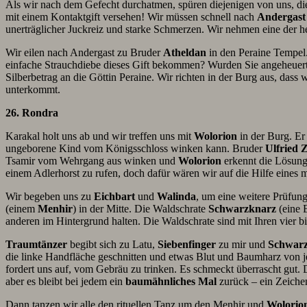
Als wir nach dem Gefecht durchatmen, spüren diejenigen von uns, di
mit einem Kontaktgift versehen! Wir müssen schnell nach
Andergast
unerträglicher Juckreiz und starke Schmerzen. Wir nehmen eine der h
Wir eilen nach Andergast zu Bruder
Atheldan
in den Peraine Tempel.
einfache Strauchdiebe dieses Gift bekommen? Wurden Sie angeheuert?
Silberbetrag an die Göttin Peraine. Wir richten in der Burg aus, das
unterkommt.
26. Rondra
Karakal holt uns ab und wir treffen uns mit
Wolorion
in der Burg. Er
ungeborene Kind vom Königsschloss winken kann. Bruder
Ulfried
Z
Tsamir vom Wehrgang aus winken und
Wolorion
erkennt die Lösung 
einem Adlerhorst zu rufen, doch dafür wären wir auf die Hilfe eine
Wir begeben uns zu
Eichbart
und
Walinda
, um eine weitere Prüfung
(einem
Menhir
) in der Mitte. Die Waldschrate
Schwarzknarz
(eine 
anderen im Hintergrund halten. Die Waldschrate sind mit Ihren vier bi
Traumtänzer
begibt sich zu Latu,
Siebenfinger
zu mir und
Schwar
die linke Handfläche geschnitten und etwas Blut und Baumharz von j
fordert uns auf, vom Gebräu zu trinken. Es schmeckt überrascht gut. 
aber es bleibt bei jedem ein
baumähnliches Mal
zurück – ein Zeiche
Dann tanzen wir alle den rituellen Tanz um den Menhir und
Wolorio