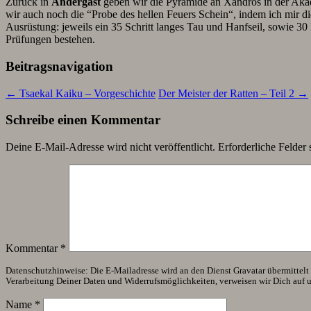
Zurück in
Andergast
geben wir die Pyramide an Xandros in der Akad
wir auch noch die “Probe des hellen Feuers Schein“, indem ich mir 
Ausrüstung: jeweils ein 35 Schritt langes Tau und Hanfseil, sowie 3
Prüfungen bestehen.
Beitragsnavigation
←
Tsaekal Kaiku – Vorgeschichte
Der Meister der Ratten – Teil 2
→
Schreibe einen Kommentar
Deine E-Mail-Adresse wird nicht veröffentlicht.
Erforderliche Felder 
Kommentar
*
Datenschutzhinweise: Die E-Mailadresse wird an den Dienst Gravatar übermittelt (
Verarbeitung Deiner Daten und Widerrufsmöglichkeiten, verweisen wir Dich auf 
Name
*