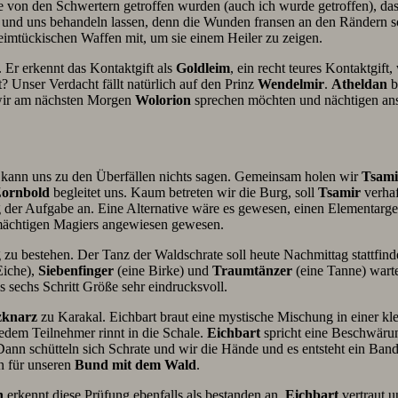
e von den Schwertern getroffen wurden (auch ich wurde getroffen), da
und uns behandeln lassen, denn die Wunden fransen an den Rändern s
eimtückischen Waffen mit, um sie einem Heiler zu zeigen.
 Er erkennt das Kontaktgift als
Goldleim
, ein recht teures Kontaktgif
 Unser Verdacht fällt natürlich auf den Prinz
Wendelmir
.
Atheldan
b
s wir am nächsten Morgen
Wolorion
sprechen möchten und nächtigen ans
 kann uns zu den Überfällen nichts sagen. Gemeinsam holen wir
Tsami
ornbold
begleitet uns. Kaum betreten wir die Burg, soll
Tsamir
verhaf
der Aufgabe an. Eine Alternative wäre es gewesen, einen Elementargei
s mächtigen Magiers angewiesen gewesen.
 zu bestehen. Der Tanz der Waldschrate soll heute Nachmittag stattfin
Eiche),
Siebenfinger
(eine Birke) und
Traumtänzer
(eine Tanne) warte
s sechs Schritt Größe sehr eindrucksvoll.
zknarz
zu Karakal. Eichbart braut eine mystische Mischung in einer kl
edem Teilnehmer rinnt in die Schale.
Eichbart
spricht eine Beschwärun
Dann schütteln sich Schrate und wir die Hände und es entsteht ein Ban
n für unseren
Bund mit dem Wald
.
n
erkennt diese Prüfung ebenfalls als bestanden an.
Eichbart
vertraut u