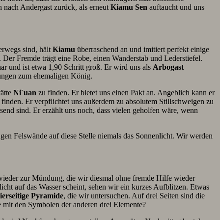
n nach Andergast zurück, als erneut
Kiamu Sen
auftaucht und uns
erwegs sind, hält
Kiamu
überraschend an und imitiert perfekt einige
. Der Fremde trägt eine Robe, einen Wanderstab und Lederstiefel.
ar und ist etwa 1,90 Schritt groß. Er wird uns als
Arbogast
ungen zum ehemaligen König.
tätte
Ni´uan
zu finden. Er bietet uns einen Pakt an. Angeblich kann er
 finden. Er verpflichtet uns außerdem zu absolutem Stillschweigen zu
send sind. Er erzählt uns noch, dass vielen geholfen wäre, wenn
ngen Felswände auf diese Stelle niemals das Sonnenlicht. Wir werden
ieder zur Mündung, die wir diesmal ohne fremde Hilfe wieder
cht auf das Wasser scheint, sehen wir ein kurzes Aufblitzen. Etwas
ierseitige Pyramide
, die wir untersuchen. Auf drei Seiten sind die
de mit den Symbolen der anderen drei Elemente?