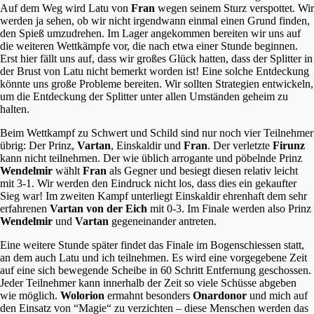
Auf dem Weg wird Latu von
Fran
wegen seinem Sturz verspottet. Wir
werden ja sehen, ob wir nicht irgendwann einmal einen Grund finden,
den Spieß umzudrehen. Im Lager angekommen bereiten wir uns auf
die weiteren Wettkämpfe vor, die nach etwa einer Stunde beginnen.
Erst hier fällt uns auf, dass wir großes Glück hatten, dass der Splitter in
der Brust von Latu nicht bemerkt worden ist! Eine solche Entdeckung
könnte uns große Probleme bereiten. Wir sollten Strategien entwickeln,
um die Entdeckung der Splitter unter allen Umständen geheim zu
halten.
Beim Wettkampf zu Schwert und Schild sind nur noch vier Teilnehmer
übrig: Der Prinz,
Vartan
, Einskaldir und
Fran
. Der verletzte
Firunz
kann nicht teilnehmen. Der wie üblich arrogante und pöbelnde Prinz
Wendelmir
wählt
Fran
als Gegner und besiegt diesen relativ leicht
mit 3-1. Wir werden den Eindruck nicht los, dass dies ein gekaufter
Sieg war! Im zweiten Kampf unterliegt Einskaldir ehrenhaft dem sehr
erfahrenen
Vartan von der Eich
mit 0-3. Im Finale werden also Prinz
Wendelmir
und
Vartan
gegeneinander antreten.
Eine weitere Stunde später findet das Finale im Bogenschiessen statt,
an dem auch Latu und ich teilnehmen. Es wird eine vorgegebene Zeit
auf eine sich bewegende Scheibe in 60 Schritt Entfernung geschossen.
Jeder Teilnehmer kann innerhalb der Zeit so viele Schüsse abgeben
wie möglich.
Wolorion
ermahnt besonders
Onardonor
und mich auf
den Einsatz von “Magie“ zu verzichten – diese Menschen werden das