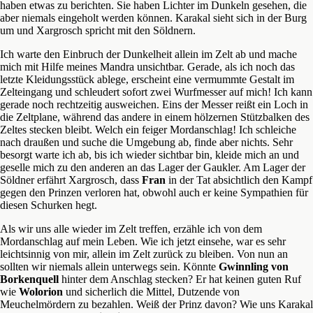
haben etwas zu berichten. Sie haben Lichter im Dunkeln gesehen, die
aber niemals eingeholt werden können. Karakal sieht sich in der Burg
um und Xargrosch spricht mit den Söldnern.
Ich warte den Einbruch der Dunkelheit allein im Zelt ab und mache
mich mit Hilfe meines Mandra unsichtbar. Gerade, als ich noch das
letzte Kleidungsstück ablege, erscheint eine vermummte Gestalt im
Zelteingang und schleudert sofort zwei Wurfmesser auf mich! Ich kann
gerade noch rechtzeitig ausweichen. Eins der Messer reißt ein Loch in
die Zeltplane, während das andere in einem hölzernen Stützbalken des
Zeltes stecken bleibt. Welch ein feiger Mordanschlag! Ich schleiche
nach draußen und suche die Umgebung ab, finde aber nichts. Sehr
besorgt warte ich ab, bis ich wieder sichtbar bin, kleide mich an und
geselle mich zu den anderen an das Lager der Gaukler. Am Lager der
Söldner erfährt Xargrosch, dass
Fran
in der Tat absichtlich den Kampf
gegen den Prinzen verloren hat, obwohl auch er keine Sympathien für
diesen Schurken hegt.
Als wir uns alle wieder im Zelt treffen, erzähle ich von dem
Mordanschlag auf mein Leben. Wie ich jetzt einsehe, war es sehr
leichtsinnig von mir, allein im Zelt zurück zu bleiben. Von nun an
sollten wir niemals allein unterwegs sein. Könnte
Gwinnling von
Borkenquell
hinter dem Anschlag stecken? Er hat keinen guten Ruf
wie
Wolorion
und sicherlich die Mittel, Dutzende von
Meuchelmördern zu bezahlen. Weiß der Prinz davon? Wie uns Karakal