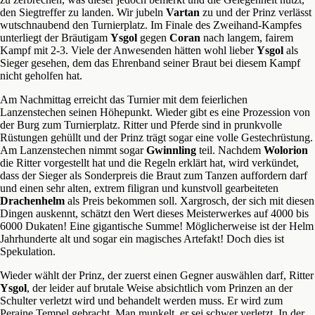
den Siegtreffer zu landen. Wir jubeln
Vartan
zu und der Prinz verlässt
wutschnaubend den Turnierplatz. Im Finale des Zweihand-Kampfes
unterliegt der Bräutigam
Ysgol
gegen
Coran
nach langem, fairem
Kampf mit 2-3. Viele der Anwesenden hätten wohl lieber
Ysgol
als
Sieger gesehen, dem das Ehrenband seiner Braut bei diesem Kampf
nicht geholfen hat.
Am Nachmittag erreicht das Turnier mit dem feierlichen
Lanzenstechen seinen Höhepunkt. Wieder gibt es eine Prozession von
der Burg zum Turnierplatz. Ritter und Pferde sind in prunkvolle
Rüstungen gehüllt und der Prinz trägt sogar eine volle Gestechrüstung.
Am Lanzenstechen nimmt sogar
Gwinnling
teil. Nachdem
Wolorion
die Ritter vorgestellt hat und die Regeln erklärt hat, wird verkündet,
dass der Sieger als Sonderpreis die Braut zum Tanzen auffordern darf
und einen sehr alten, extrem filigran und kunstvoll gearbeiteten
Drachenhelm
als Preis bekommen soll. Xargrosch, der sich mit diesen
Dingen auskennt, schätzt den Wert dieses Meisterwerkes auf 4000 bis
6000 Dukaten! Eine gigantische Summe! Möglicherweise ist der Helm
Jahrhunderte alt und sogar ein magisches Artefakt! Doch dies ist
Spekulation.
Wieder wählt der Prinz, der zuerst einen Gegner auswählen darf, Ritter
Ysgol
, der leider auf brutale Weise absichtlich vom Prinzen an der
Schulter verletzt wird und behandelt werden muss. Er wird zum
Peraine Tempel gebracht. Man munkelt, er sei schwer verletzt. In der