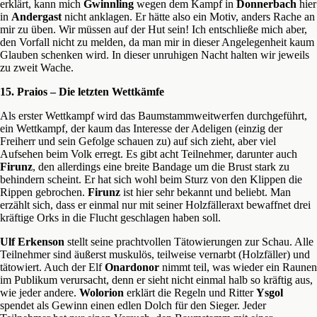
erklärt, kann mich
Gwinnling
wegen dem Kampf in
Donnerbach
hier
in
Andergast
nicht anklagen. Er hätte also ein Motiv, anders Rache an
mir zu üben. Wir müssen auf der Hut sein! Ich entschließe mich aber,
den Vorfall nicht zu melden, da man mir in dieser Angelegenheit kaum
Glauben schenken wird. In dieser unruhigen Nacht halten wir jeweils
zu zweit Wache.
15. Praios – Die letzten Wettkämfe
Als erster Wettkampf wird das Baumstammweitwerfen durchgeführt,
ein Wettkampf, der kaum das Interesse der Adeligen (einzig der
Freiherr und sein Gefolge schauen zu) auf sich zieht, aber viel
Aufsehen beim Volk erregt. Es gibt acht Teilnehmer, darunter auch
Firunz
, den allerdings eine breite Bandage um die Brust stark zu
behindern scheint. Er hat sich wohl beim Sturz von den Klippen die
Rippen gebrochen.
Firunz
ist hier sehr bekannt und beliebt. Man
erzählt sich, dass er einmal nur mit seiner Holzfälleraxt bewaffnet drei
kräftige Orks in die Flucht geschlagen haben soll.
Ulf Erkenson
stellt seine prachtvollen Tätowierungen zur Schau. Alle
Teilnehmer sind äußerst muskulös, teilweise vernarbt (Holzfäller) und
tätowiert. Auch der Elf
Onardonor
nimmt teil, was wieder ein Raunen
im Publikum verursacht, denn er sieht nicht einmal halb so kräftig aus,
wie jeder andere.
Wolorion
erklärt die Regeln und Ritter
Ysgol
spendet als Gewinn einen edlen Dolch für den Sieger. Jeder