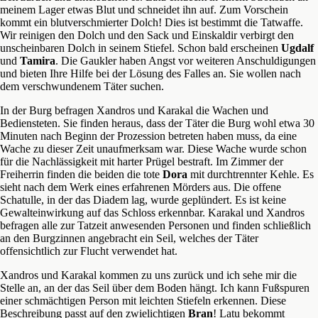
meinem Lager etwas Blut und schneidet ihn auf. Zum Vorschein
kommt ein blutverschmierter Dolch! Dies ist bestimmt die Tatwaffe.
Wir reinigen den Dolch und den Sack und Einskaldir verbirgt den
unscheinbaren Dolch in seinem Stiefel. Schon bald erscheinen
Ugdalf
und
Tamira
. Die Gaukler haben Angst vor weiteren Anschuldigungen
und bieten Ihre Hilfe bei der Lösung des Falles an. Sie wollen nach
dem verschwundenem Täter suchen.
In der Burg befragen Xandros und Karakal die Wachen und
Bediensteten. Sie finden heraus, dass der Täter die Burg wohl etwa 30
Minuten nach Beginn der Prozession betreten haben muss, da eine
Wache zu dieser Zeit unaufmerksam war. Diese Wache wurde schon
für die Nachlässigkeit mit harter Prügel bestraft. Im Zimmer der
Freiherrin finden die beiden die tote
Dora
mit durchtrennter Kehle. Es
sieht nach dem Werk eines erfahrenen Mörders aus. Die offene
Schatulle, in der das Diadem lag, wurde geplündert. Es ist keine
Gewalteinwirkung auf das Schloss erkennbar. Karakal und Xandros
befragen alle zur Tatzeit anwesenden Personen und finden schließlich
an den Burgzinnen angebracht ein Seil, welches der Täter
offensichtlich zur Flucht verwendet hat.
Xandros und Karakal kommen zu uns zurück und ich sehe mir die
Stelle an, an der das Seil über dem Boden hängt. Ich kann Fußspuren
einer schmächtigen Person mit leichten Stiefeln erkennen. Diese
Beschreibung passt auf den zwielichtigen
Bran
! Latu bekommt