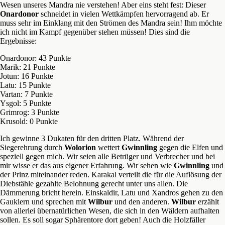
Wesen unseres Mandra nie verstehen! Aber eins steht fest: Dieser
Onardonor
schneidet in vielen Wettkämpfen hervorragend ab. Er
muss sehr im Einklang mit den Strömen des Mandra sein! Ihm möchte
ich nicht im Kampf gegenüber stehen müssen! Dies sind die
Ergebnisse:
Onardonor: 43 Punkte
Marik: 21 Punkte
Jotun: 16 Punkte
Latu: 15 Punkte
Vartan: 7 Punkte
Ysgol: 5 Punkte
Grimrog: 3 Punkte
Krusold: 0 Punkte
Ich gewinne 3 Dukaten für den dritten Platz. Während der
Siegerehrung durch
Wolorion
wettert
Gwinnling
gegen die Elfen und
speziell gegen mich. Wir seien alle Betrüger und Verbrecher und bei
mir wisse er das aus eigener Erfahrung. Wir sehen wie
Gwinnling
und
der Prinz miteinander reden. Karakal verteilt die für die Auflösung der
Diebstähle gezahlte Belohnung gerecht unter uns allen. Die
Dämmerung bricht herein. Einskaldir, Latu und Xandros gehen zu den
Gauklern und sprechen mit
Wilbur
und den anderen.
Wilbur
erzählt
von allerlei übernatürlichen Wesen, die sich in den Wäldern aufhalten
sollen. Es soll sogar Sphärentore dort geben! Auch die Holzfäller