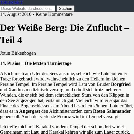
THORNET
14. August 2010 • Keine Kommentare
Der Weiße Berg: Die Zuflucht –
Teil 4
Jotun Birkenbogen
14. Praios – Die letzten Turniertage
Als ich mich am Ufer des Sees ausruhe, sehe ich wie Latu auf einer
Trage fortgebracht wird, wahrscheinlich zu den Heilern im kleinen
Peraine Tempel. Im Peraine Tempel wird Latu von Bruder
Borgfried
und Xandros medizinisch versorgt und erholt sich trotz mehrerer
Wunden, die er sich bei dem schrecklichen Sturz von den Klippen
in
den See zugezogen hat, erstaunlich gut. Vielleicht wird er sogar das
Finale des Bogenschiessens am Abend bestreiten können. Latu erfährt,
dass es in
Angergast
den Alchimistenorden zum
Roten Salamander
geben soll. Auch der verletzte
Firunz
wird im Tempel versorgt.
Ich treffe mich mit Karakal vor dem Tempel der schon dort wartet.
Gemeinsam mit Latu und Karakal kehren wir alle zum Lager zurück.