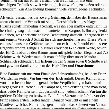
Teilnehmer hat nur einen Versuch, den Baumstamm mit einer
beliebigen Technik so weit wie möglich zu werfen, zu stoßen oder zu
schleudern. Zur Anwendung kommen viele verschiedene Techniken.
Als erster versucht es der Zwerg
Grimrog
, dem aber der Baumstamm
abrutscht und der Versuch misslingt. Der sichtlich angeschlagene
Firunz
schafft immerhin 4 Schritt, was ihn aber maßlos enttäuscht. Er
beschuldigt sogar den nach ihm antretenden Xargrosch, ihn abgelenkt
zu haben, was aber eine haltlose Behauptung darstellt. Xargrosch kann
mit seinem Versuch 3 Schritt für sich anschreiben lassen. Diese Weite
enttäuscht unseren Gefährten sehr, denn er hatte sich wohl ein besseres
Ergebnis erhofft. Einige Holzfäller erreichen 6-7 Schritt Weite, bevor
der Elf
Onardonor
den Baumstamm mit spielerischer Eleganz auf 7,5
Schritte wirft. Wieder munkelt man abfällig über unser Mandra.
Schließlich schleudert
Ulf Erkenson
den Stamm sogar 8 Schritte weit
und gewinnt damit vor einem der Holzfäller und
Onardonor
.
Eine Fanfare ruft uns zum Finale des Schwertkampfes, bei dem Prinz
Wendelmir
gegen
Vartan von der Eich
antritt. Dieser Kampf wird
von allen beobachtet, die gerade keine Verpflichtungen haben und
erregt großes Aufsehen. Der Kampf beginnt vorsichtig und man sieht,
dass beide Kämpfer sehr gut geschult sind, jedoch scheint
Vartan
die
größere Erfahrung zu besitzen. Bald führt
Vartan
mir 2-0, bevor der
Prinz seinen ersten Treffer landet. Danach versucht er mit einem
Manöver, welches Natternbiss genannt wird, das Schwert von
Vartan
zu zerbrechen, was dieser jedoch bemerkt und die Gelegenheit nutzt,