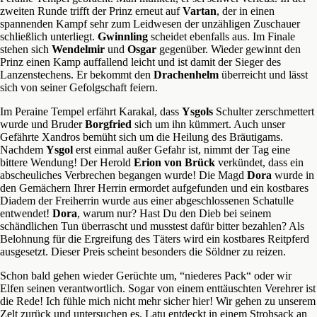
zweiten Runde trifft der Prinz erneut auf
Vartan
, der in einen
spannenden Kampf sehr zum Leidwesen der unzähligen Zuschauer
schließlich unterliegt.
Gwinnling
scheidet ebenfalls aus. Im Finale
stehen sich
Wendelmir
und
Osgar
gegenüber. Wieder gewinnt den
Prinz einen Kamp auffallend leicht und ist damit der Sieger des
Lanzenstechens. Er bekommt den
Drachenhelm
überreicht und lässt
sich von seiner Gefolgschaft feiern.
Im Peraine Tempel erfährt Karakal, dass
Ysgols
Schulter zerschmettert
wurde und Bruder
Borgfried
sich um ihn kümmert. Auch unser
Gefährte Xandros bemüht sich um die Heilung des Bräutigams.
Nachdem
Ysgol
erst einmal außer Gefahr ist, nimmt der Tag eine
bittere Wendung! Der Herold
Erion von Brück
verkündet, dass ein
abscheuliches Verbrechen begangen wurde! Die Magd
Dora
wurde in
den Gemächern Ihrer Herrin ermordet aufgefunden und ein kostbares
Diadem der Freiherrin wurde aus einer abgeschlossenen Schatulle
entwendet!
Dora
, warum nur? Hast Du den Dieb bei seinem
schändlichen Tun überrascht und musstest dafür bitter bezahlen? Als
Belohnung für die Ergreifung des Täters wird ein kostbares Reitpferd
ausgesetzt. Dieser Preis scheint besonders die Söldner zu reizen.
Schon bald gehen wieder Gerüchte um, “niederes Pack“ oder wir
Elfen seinen verantwortlich. Sogar von einem enttäuschten Verehrer ist
die Rede! Ich fühle mich nicht mehr sicher hier! Wir gehen zu unserem
Zelt zurück und untersuchen es. Latu entdeckt in einem Strohsack an