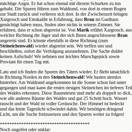
mächtige Angst. Er hat schon einmal mit diesem Schurken zu tun
gehabt. Die Spuren führen zum Waldrand, von dort in einem Bogen
zur Stadt zurück und verlieren sich dort. In der Zwischenzeit bringen
Xargrosch und Einskaldir in Erfahrung, dass
Bran
im Gasthaus
genächtigt haben muss, finden aber nichts in seinem Zimmer. Sie
erfahren, dass er schon abgereist ist. Von
Marik
erfährt Xargrosch, aus
welcher Richtung die Jäger und der sich Ihnen angeschlossene
Bran
angereist sind. Er könnte ebenfalls in diese Richtung (zum
Steineichenwald
) wieder abgereist sein. Wir treffen uns und
beschließen, sofort die Verfolgung anzunehmen. Die Sache duldet
keinen Aufschub! Wir nehmen nur leichtes Marschgepäck sowie
Proviant für einen Tag mit.
Latu und ich finden die Spuren des Täters wieder. Er flieht tatsächlich
in Richtung Norden in den
Steineichenwald
! Wir hasten atemlos
hinterher. Am Waldrand angekommen ist die Sonne schon fast unter
gegangen und man kann die ersten riesigen Steineichen im tieferen Teil
des Waldes erkennen. Diese Baumriesen sind mehr als doppelt so dick,
wie alle anderen Bäume des Waldes und gut 25 Schritt hoch. Wasser
rauscht und der Wald ist voller Geräusche. Der Himmel ist bedeckt
und das letzte Tageslicht schwindet dahin. Wir benötigen dringend
Licht, um die Suche fortzusetzen und den Spuren weiter zu folgen!
**************************************
Noch ungelöst oder unklar: