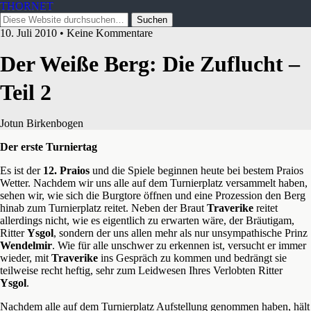
THORNET
10. Juli 2010 • Keine Kommentare
Der Weiße Berg: Die Zuflucht –
Teil 2
Jotun Birkenbogen
Der erste Turniertag
Es ist der
12. Praios
und die Spiele beginnen heute bei bestem Praios
Wetter. Nachdem wir uns alle auf dem Turnierplatz versammelt haben,
sehen wir, wie sich die Burgtore öffnen und eine Prozession den Berg
hinab zum Turnierplatz reitet. Neben der Braut
Traverike
reitet
allerdings nicht, wie es eigentlich zu erwarten wäre, der Bräutigam,
Ritter
Ysgol
, sondern der uns allen mehr als nur unsympathische Prinz
Wendelmir
. Wie für alle
unschwer zu erkennen ist, versucht er immer
wieder, mit
Traverike
ins Gespräch zu kommen und bedrängt sie
teilweise recht heftig, sehr zum Leidwesen Ihres Verlobten Ritter
Ysgol
.
Nachdem alle auf dem Turnierplatz Aufstellung genommen haben, hält