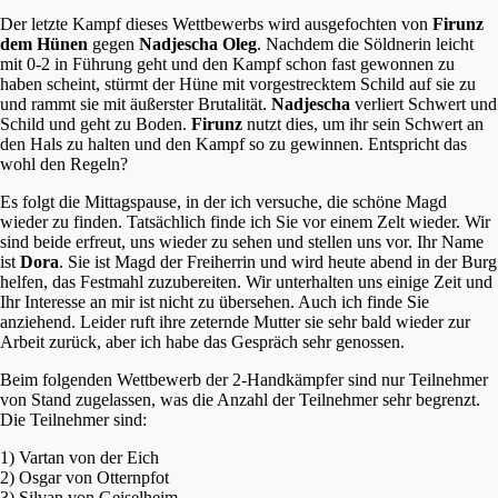
Der letzte Kampf dieses Wettbewerbs wird ausgefochten von
Firunz
dem Hünen
gegen
Nadjescha Oleg
. Nachdem die Söldnerin leicht
mit 0-2 in Führung geht und den Kampf schon fast gewonnen zu
haben scheint, stürmt der Hüne mit vorgestrecktem Schild auf sie zu
und rammt sie mit äußerster Brutalität.
Nadjescha
verliert Schwert und
Schild und geht zu Boden.
Firunz
nutzt dies, um ihr sein Schwert an
den Hals zu halten und den Kampf so zu gewinnen. Entspricht das
wohl den Regeln?
Es folgt die Mittagspause, in der ich versuche, die schöne Magd
wieder zu finden. Tatsächlich finde ich Sie vor einem Zelt wieder. Wir
sind beide erfreut, uns wieder zu sehen und stellen uns vor. Ihr Name
ist
Dora
. Sie ist Magd der Freiherrin und wird heute abend in der Burg
helfen, das Festmahl zuzubereiten. Wir unterhalten uns einige Zeit und
Ihr Interesse an mir ist nicht zu übersehen. Auch ich finde Sie
anziehend. Leider ruft ihre zeternde Mutter sie sehr bald wieder zur
Arbeit zurück, aber ich habe das Gespräch sehr genossen.
Beim folgenden Wettbewerb der 2-Handkämpfer sind nur Teilnehmer
von Stand zugelassen, was die Anzahl der Teilnehmer sehr begrenzt.
Die Teilnehmer sind:
1) Vartan von der Eich
2) Osgar von Otternpfot
3) Silvan von Geiselheim