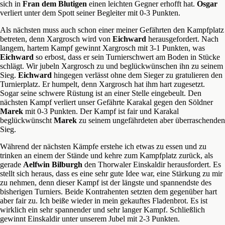
sich in
Fran dem Blutigen
einen leichten Gegner erhofft hat.
Osgar
verliert unter dem Spott seiner Begleiter mit 0-3 Punkten.
Als nächsten muss auch schon einer meiner Gefährten den Kampfplatz
betreten, denn Xargrosch wird von
Eichward
herausgefordert. Nach
langem, hartem Kampf gewinnt Xargrosch mit 3-1 Punkten, was
Eichward
so erbost, dass er sein Turnierschwert am Boden in Stücke
schlägt. Wir jubeln Xargrosch zu und beglückwünschen ihn zu seinem
Sieg.
Eichward
hingegen verlässt ohne dem Sieger zu gratulieren den
Turnierplatz. Er humpelt, denn Xargrosch hat ihm hart zugesetzt.
Sogar seine schwere Rüstung ist an einer Stelle eingebeult. Den
nächsten Kampf verliert unser Gefährte Karakal gegen den Söldner
Marek
mit 0-3 Punkten. Der Kampf ist fair und Karakal
beglückwünscht
Marek
zu seinem ungefährdeten aber überraschenden
Sieg.
Während der nächsten Kämpfe erstehe ich etwas zu essen und zu
trinken an einem der Stände und kehre zum Kampfplatz zurück, als
gerade
Aelfwin Bilburgh
den Thorwaler Einskaldir herausfordert. Es
stellt sich heraus, dass es eine sehr gute Idee war, eine Stärkung zu mir
zu nehmen, denn dieser Kampf ist der längste und spannendste des
bisherigen Turniers. Beide Kontrahenten setzten dem gegenüber hart
aber fair zu. Ich beiße wieder in mein gekauftes Fladenbrot. Es ist
wirklich ein sehr spannender und sehr langer Kampf. Schließlich
gewinnt Einskaldir unter unserem Jubel mit 2-3 Punkten.