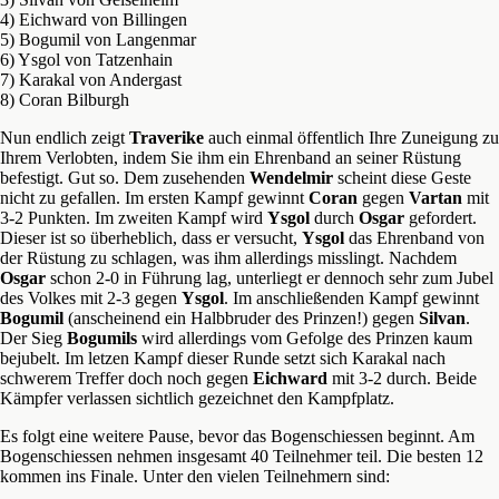
4) Eichward von Billingen
5) Bogumil von Langenmar
6) Ysgol von Tatzenhain
7) Karakal von Andergast
8) Coran Bilburgh
Nun endlich zeigt
Traverike
auch einmal öffentlich Ihre Zuneigung zu
Ihrem Verlobten, indem Sie ihm ein Ehrenband an seiner Rüstung
befestigt. Gut so. Dem zusehenden
Wendelmir
scheint diese Geste
nicht zu gefallen. Im ersten Kampf gewinnt
Coran
gegen
Vartan
mit
3-2 Punkten. Im zweiten Kampf wird
Ysgol
durch
Osgar
gefordert.
Dieser ist so überheblich, dass er versucht,
Ysgol
das Ehrenband von
der Rüstung zu schlagen, was ihm allerdings misslingt. Nachdem
Osgar
schon 2-0 in Führung lag, unterliegt er dennoch sehr zum Jubel
des Volkes mit 2-3 gegen
Ysgol
. Im anschließenden Kampf gewinnt
Bogumil
(anscheinend ein Halbbruder des Prinzen!) gegen
Silvan
.
Der Sieg
Bogumils
wird allerdings vom Gefolge des Prinzen kaum
bejubelt. Im letzen Kampf dieser Runde setzt sich Karakal nach
schwerem Treffer doch noch gegen
Eichward
mit 3-2 durch. Beide
Kämpfer verlassen sichtlich gezeichnet den Kampfplatz.
Es folgt eine weitere Pause, bevor das Bogenschiessen beginnt. Am
Bogenschiessen nehmen insgesamt 40 Teilnehmer teil. Die besten 12
kommen ins Finale. Unter den vielen Teilnehmern sind: