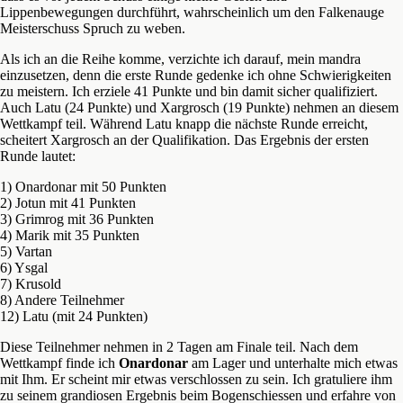
Lippenbewegungen durchführt, wahrscheinlich um den Falkenauge
Meisterschuss Spruch zu weben.
Als ich an die Reihe komme, verzichte ich darauf, mein mandra
einzusetzen, denn die erste Runde gedenke ich ohne Schwierigkeiten
zu meistern. Ich erziele 41 Punkte und bin damit sicher qualifiziert.
Auch Latu (24 Punkte) und Xargrosch (19 Punkte) nehmen an diesem
Wettkampf teil. Während Latu knapp die nächste Runde erreicht,
scheitert Xargrosch an der Qualifikation. Das Ergebnis der ersten
Runde lautet:
1) Onardonar mit 50 Punkten
2) Jotun mit 41 Punkten
3) Grimrog mit 36 Punkten
4) Marik mit 35 Punkten
5) Vartan
6) Ysgal
7) Krusold
8) Andere Teilnehmer
12) Latu (mit 24 Punkten)
Diese Teilnehmer nehmen in 2 Tagen am Finale teil. Nach dem
Wettkampf finde ich
Onardonar
am Lager und unterhalte mich etwas
mit Ihm. Er scheint mir etwas verschlossen zu sein. Ich gratuliere ihm
zu seinem grandiosen Ergebnis beim Bogenschiessen und erfahre von