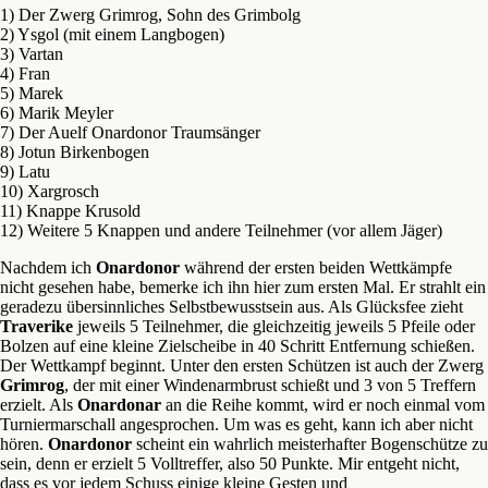
1) Der Zwerg Grimrog, Sohn des Grimbolg
2) Ysgol (mit einem Langbogen)
3) Vartan
4) Fran
5) Marek
6) Marik Meyler
7) Der Auelf Onardonor Traumsänger
8) Jotun Birkenbogen
9) Latu
10) Xargrosch
11) Knappe Krusold
12) Weitere 5 Knappen und andere Teilnehmer (vor allem Jäger)
Nachdem ich
Onardonor
während der ersten beiden Wettkämpfe
nicht gesehen habe, bemerke ich ihn hier zum ersten Mal. Er strahlt ein
geradezu übersinnliches Selbstbewusstsein aus. Als Glücksfee zieht
Traverike
jeweils 5 Teilnehmer, die gleichzeitig jeweils 5 Pfeile oder
Bolzen auf eine kleine Zielscheibe in 40 Schritt Entfernung schießen.
Der Wettkampf beginnt. Unter den ersten Schützen ist auch der Zwerg
Grimrog
, der mit einer Windenarmbrust schießt und 3 von 5 Treffern
erzielt. Als
Onardonar
an die Reihe kommt, wird er noch einmal vom
Turniermarschall angesprochen. Um was es geht, kann ich aber nicht
hören.
Onardonor
scheint ein wahrlich meisterhafter Bogenschütze zu
sein, denn er erzielt 5 Volltreffer, also 50 Punkte. Mir entgeht nicht,
dass es vor jedem Schuss einige kleine Gesten und