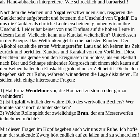
als Hand-abhacken interpretiere. Wie schrecklich und barbarisch!
Nachdem die Wachen und
Ysgol
verschwunden sind, reagieren die
Gaukler sehr aufgebracht und beteuern die Unschuld von
Ugdalf
. Da
uns die Gaukler als ehrliche Leute erscheinen, glauben wir an ihre
Unschuld. Leider hat keiner von uns Einfluss auf die hohen Leute in
diesem Land. Vielleicht kann uns Karakal weiterhelfen? Unterdessen
in der Kneipe: Das Wetttrinken geht in die nächsten Runden. Der
Alkohol erzielt die ersten Wirkungstreffer. Latu und ich kehren ins Zelt
zurück und berichten Xandras und Karakal von den Vorfällen. Diese
berichten uns gerade von den Ereignissen im Schloss, als ein ekelhaft
nach Bier und Schnaps stinkender Xargrosch mit einem sich kaum auf
den Beinen haltenden Einskaldir grölend unser Zelt betritt. Die beiden
begeben sich zur Ruhe, während wir anderen die Lage diskutieren. Es
stellen sich einige interessante Fragen:
1) Hat Prinz
Wendelmir
vor, die Hochzeit zu stören oder gar zu
verhindern?
2) Ist
Ugdalf
wirklich der wahre Dieb des wertvollen Bechers? Wer
könnte sonst noch dahinter stecken?
3) Welche Rolle spielt der zwielichtige
Bran
, der am Messerwerfen
teilnehmen möchte?
Mit diesen Fragen im Kopf begeben auch wir uns zur Ruhe. Ich hoffe
nur, der stinkende Zwerg hört endlich auf zu lallen und zu schnarchen!