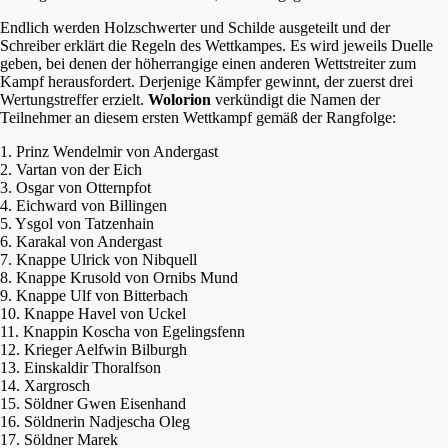
Endlich werden Holzschwerter und Schilde ausgeteilt und der
Schreiber erklärt die Regeln des Wettkampes. Es wird jeweils Duelle
geben, bei denen der höherrangige einen anderen Wettstreiter zum
Kampf herausfordert. Derjenige Kämpfer gewinnt, der zuerst drei
Wertungstreffer erzielt.
Wolorion
verkündigt die Namen der
Teilnehmer an diesem ersten Wettkampf gemäß der Rangfolge:
1. Prinz Wendelmir von Andergast
2. Vartan von der Eich
3. Osgar von Otternpfot
4. Eichward von Billingen
5. Ysgol von Tatzenhain
6. Karakal von Andergast
7. Knappe Ulrick von Nibquell
8. Knappe Krusold von Ornibs Mund
9. Knappe Ulf von Bitterbach
10. Knappe Havel von Uckel
11. Knappin Koscha von Egelingsfenn
12. Krieger Aelfwin Bilburgh
13. Einskaldir Thoralfson
14. Xargrosch
15. Söldner Gwen Eisenhand
16. Söldnerin Nadjescha Oleg
17. Söldner Marek