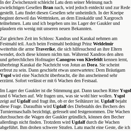
In der Zwischenzeit schleicht Latu dem seiner Meinung nach
zwielichtigen Gesellen
Bran
nach, wird jedoch entdeckt und zur Rede
gestellt. Latu findet diesen Gesellen sehr unheimlich. In der Kneipe
beginnt derweil das Wetttrinken, an dem Einskaldir und Xargrosch
teilnehmen. Latu und ich begeben uns ins Lager der Gaukler und
plaudern ein wenig mit unseren neuen Bekannten.
Zur gleichen Zeit im Schloss: Xandras und Karakal nehmen am
Festmahl teil. Auch beim Festmahl bedrängt Prinz
Weldelmir
weiterhin die arme
Traverike
, die sich hilfesuchend an ihre Eltern
wendet, doch diese können nichts tun. Während Xandros den alten
und gebrechlichen Hofmagier
Canogros
von Kleefeldt
kennen lernt,
überbringt Karakal die Nachricht von Jotun an
Dora
. Sie scheint
erfreut zu sein. Dann geschieht etwas unerwartetes: Dem Bräutigam
Ysgol
wird eine Nachricht überbracht, die ihn anscheinend sehr
erzürnt. Sofort verlässt er mit 6 Wachen den Festsaal.
Im Lager der Gaukler ist die Stimmung gut. Dann tauchen Ritter
Ysgol
und 6 Wachen auf. Wir fragen uns, was sie wohl hier wollen.
Ysgol
zeigt auf
Ugdalf
und fragt ihn, ob er der Seiltänzer ist.
Ugdalf
bejaht
diese Frage. Daraufhin wird
Ugdalf
des Diebstahls des Bechers des
Turniermaschalls bezichtigt, gefesselt und festgenommen. Die Wachen
durchsuchen die Wagen der Gaukler gründlich, können den Becher
allerdings nicht finden. Trotzdem wird
Ugdalf
durch die Wachen
abgeführt. Ihm drohen schwere Strafen. Latu macht eine Geste, die ich