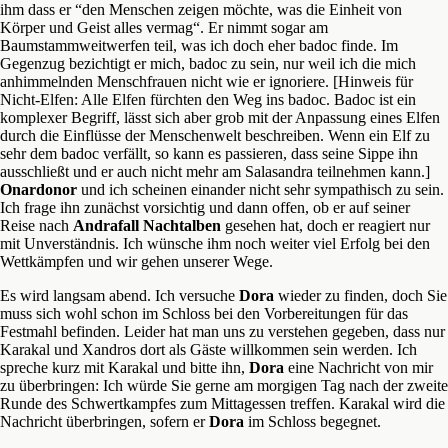
ihm dass er “den Menschen zeigen möchte, was die Einheit von
Körper und Geist alles vermag“. Er nimmt sogar am
Baumstammweitwerfen teil, was ich doch eher badoc finde. Im
Gegenzug bezichtigt er mich, badoc zu sein, nur weil ich die mich
anhimmelnden Menschfrauen nicht wie er ignoriere. [Hinweis für
Nicht-Elfen: Alle Elfen fürchten den Weg ins badoc. Badoc ist ein
komplexer Begriff, lässt sich aber grob mit der Anpassung eines Elfen
durch die Einflüsse der Menschenwelt beschreiben. Wenn ein Elf zu
sehr dem badoc verfällt, so kann es passieren, dass seine Sippe ihn
ausschließt und er auch nicht mehr am Salasandra teilnehmen kann.]
Onardonor
und ich scheinen einander nicht sehr sympathisch zu sein.
Ich frage ihn zunächst vorsichtig und dann offen, ob er auf seiner
Reise nach
Andrafall
Nachtalben
gesehen hat, doch er reagiert nur
mit Unverständnis. Ich wünsche ihm noch weiter viel Erfolg bei den
Wettkämpfen und wir gehen unserer Wege.
Es wird langsam abend. Ich versuche
Dora
wieder zu finden, doch Sie
muss sich wohl schon im Schloss bei den Vorbereitungen für das
Festmahl befinden. Leider hat man uns zu verstehen gegeben, dass nur
Karakal und Xandros dort als Gäste willkommen sein werden. Ich
spreche kurz mit Karakal und bitte ihn,
Dora
eine Nachricht von mir
zu überbringen: Ich würde Sie gerne am morgigen Tag nach der zweite
Runde des Schwertkampfes zum Mittagessen treffen. Karakal wird die
Nachricht überbringen, sofern er
Dora
im Schloss begegnet.