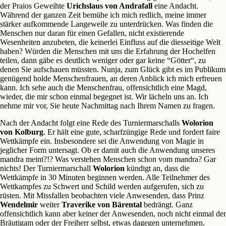
der Praios Geweihte
Urichslaus von Andrafall
eine Andacht.
Während der ganzen Zeit bemühe ich mich redlich, meine immer
stärker aufkommende Langeweile zu unterdrücken. Was finden die
Menschen nur daran für einen Gefallen, nicht existierende
Wesenheiten anzubeten, die keinerlei Einfluss auf die diesseitige Welt
haben? Würden die Menschen mit uns die Erfahrung der Hochelfen
teilen, dann gäbe es deutlich weniger oder gar keine “Götter“, zu
denen Sie aufschauen müssten. Nunja, zum Glück gibt es im Publikum
genügend holde Menschenfrauen, an deren Anblick ich mich erfreuen
kann. Ich sehe auch die Menschenfrau, offensichtlich eine Magd,
wieder, die mir schon einmal begegnet ist. Wir lächeln uns an. Ich
nehme mir vor, Sie heute Nachmittag nach Ihrem Namen zu fragen.
Nach der Andacht folgt eine Rede des Turniermarschalls
Wolorion
von Kolburg
. Er hält eine gute, scharfzüngige Rede und fordert faire
Wettkämpfe ein. Insbesondere sei die Anwendung von Magie in
jeglicher Form untersagt. Ob er damit auch die Anwendung unseres
mandra meint?!? Was verstehen Menschen schon vom mandra? Gar
nichts! Der Turniermarschall
Wolorion
kündigt an, dass die
Wettkämpfe in 30 Minuten beginnen werden. Alle Teilnehmer des
Wettkampfes zu Schwert und Schild werden aufgerufen, sich zu
rüsten. Mit Missfallen beobachten viele Anwesenden, dass Prinz
Wendelmir
weiter
Traverike von Bärental
bedrängt. Ganz
offensichtlich kann aber keiner der Anwesenden, noch nicht einmal der
Bräutigam oder der Freiherr selbst, etwas dagegen unternehmen.