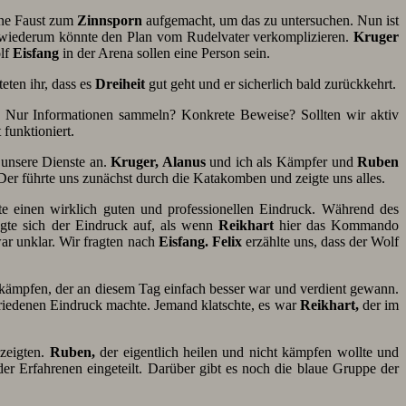
ene Faust zum
Zinnsporn
aufgemacht, um das zu untersuchen. Nun ist
 wiederum könnte den Plan vom Rudelvater verkomplizieren.
Kruger
lf
Eisfang
in der Arena sollen eine Person sein.
eten ihr, dass es
Dreiheit
gut geht und er sicherlich bald zurückkehrt.
t. Nur Informationen sammeln? Konkrete Beweise? Sollten wir aktiv
 funktioniert.
unsere Dienste an.
Kruger, Alanus
und ich als Kämpfer und
Ruben
er führte uns zunächst durch die Katakomben und zeigte uns alles.
chte einen wirklich guten und professionellen Eindruck. Während des
ngte sich der Eindruck auf, als wenn
Reikhart
hier das Kommando
ar unklar. Wir fragten nach
Eisfang. Felix
erzählte uns, dass der Wolf
kämpfen, der an diesem Tag einfach besser war und verdient gewann.
riedenen Eindruck machte. Jemand klatschte, es war
Reikhart,
der im
 zeigten.
Ruben,
der eigentlich heilen und nicht kämpfen wollte und
er Erfahrenen eingeteilt. Darüber gibt es noch die blaue Gruppe der