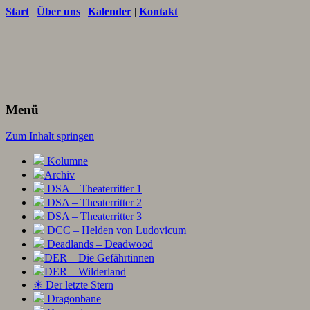
Start
|
Über uns
|
Kalender
|
Kontakt
Texte und Ideen zum Rollenspiel
THORNET
Menü
Zum Inhalt springen
Kolumne
Archiv
DSA – Theaterritter 1
DSA – Theaterritter 2
DSA – Theaterritter 3
DCC – Helden von Ludovicum
Deadlands – Deadwood
DER – Die Gefährtinnen
DER – Wilderland
☀ Der letzte Stern
Dragonbane