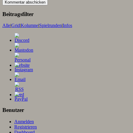
Beitragsfilter
Alle
|
Grid
|
Kolumne
|
Spielrunden
|
Infos
Benutzer
Anmelden
Registrieren
Dashboard