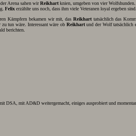
 der Arena sahen wir
Reikhart
knien, umgeben von vier Wolfshunden. B
ng.
Felix
erzählte uns noch, dass ihm viele Veteranen loyal ergeben sind
deren Kämpfern bekamen wir mit, das
Reikhart
tatsächlich das Kom
r zu tun wäre. Interessant wäre ob
Reikhart
und der Wolf tatsächlich e
ld berichten.
en mit DSA, mit AD&D weitergemacht, einiges ausprobiert und mome