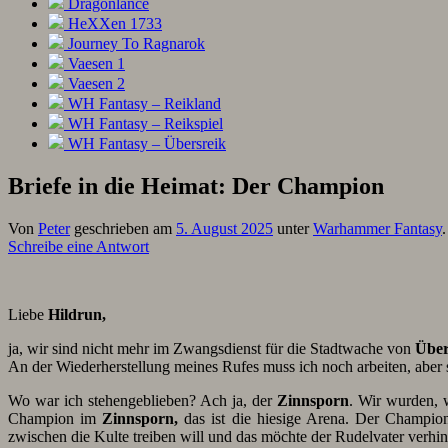
Dragonlance
HeXXen 1733
Journey To Ragnarok
Vaesen 1
Vaesen 2
WH Fantasy – Reikland
WH Fantasy – Reikspiel
WH Fantasy – Übersreik
Briefe in die Heimat: Der Champion
Von
Peter
geschrieben am
5. August 2025
unter
Warhammer Fantasy
Schreibe eine Antwort
Liebe
Hildrun,
ja, wir sind nicht mehr im Zwangsdienst für die Stadtwache von
Über
An der Wiederherstellung meines Rufes muss ich noch arbeiten, aber se
Wo war ich stehengeblieben? Ach ja, der
Zinnsporn
. Wir wurden, 
Champion im
Zinnsporn,
das ist die hiesige Arena. Der Champi
zwischen die Kulte treiben will und das möchte der Rudelvater verhin