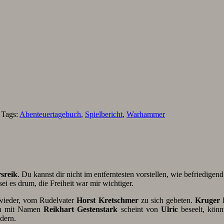
. Tags:
Abenteuertagebuch
,
Spielbericht
,
Warhammer
sreik
. Du kannst dir nicht im entferntesten vorstellen, wie befriedigend
i es drum, die Freiheit war mir wichtiger.
wieder, vom Rudelvater
Horst
Kretschmer
zu sich gebeten.
Kruger
h
on mit Namen
Reikhart Gestenstark
scheint von
Ulric
beseelt, könn
dern.