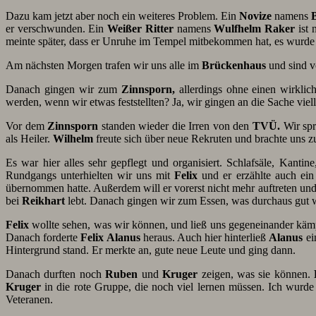
Dazu kam jetzt aber noch ein weiteres Problem. Ein
Novize
namens
er verschwunden. Ein
Weißer Ritter
namens
Wulfhelm Raker
ist 
meinte später, dass er Unruhe im Tempel mitbekommen hat, es wurd
Am nächsten Morgen trafen wir uns alle im
Brückenhaus
und sind 
Danach gingen wir zum
Zinnsporn,
allerdings ohne einen wirklic
werden, wenn wir etwas feststellten? Ja, wir gingen an die Sache vielle
Vor dem
Zinnsporn
standen wieder die Irren von den
TVÜ.
Wir spr
als Heiler.
Wilhelm
freute sich über neue Rekruten und brachte uns
Es war hier alles sehr gepflegt und organisiert. Schlafsäle, Kanti
Rundgangs unterhielten wir uns mit
Felix
und er erzählte auch ei
übernommen hatte. Außerdem will er vorerst nicht mehr auftreten und
bei
Reikhart
lebt. Danach gingen wir zum Essen, was durchaus gut w
Felix
wollte sehen, was wir können, und ließ uns gegeneinander kämpf
Danach forderte
Felix Alanus
heraus. Auch hier hinterließ
Alanus
ei
Hintergrund stand. Er merkte an, gute neue Leute und ging dann.
Danach durften noch
Ruben
und
Kruger
zeigen, was sie können.
Kruger
in die rote Gruppe, die noch viel lernen müssen. Ich wurd
Veteranen.