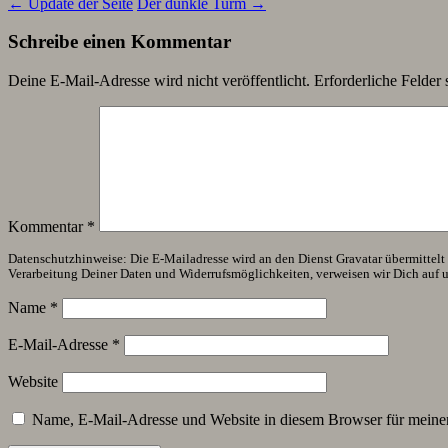
←
Update der Seite
Der dunkle Turm
→
Schreibe einen Kommentar
Deine E-Mail-Adresse wird nicht veröffentlicht.
Erforderliche Felder 
Kommentar
*
Datenschutzhinweise: Die E-Mailadresse wird an den Dienst Gravatar übermittelt (
Verarbeitung Deiner Daten und Widerrufsmöglichkeiten, verweisen wir Dich auf 
Name
*
E-Mail-Adresse
*
Website
Name, E-Mail-Adresse und Website in diesem Browser für meine