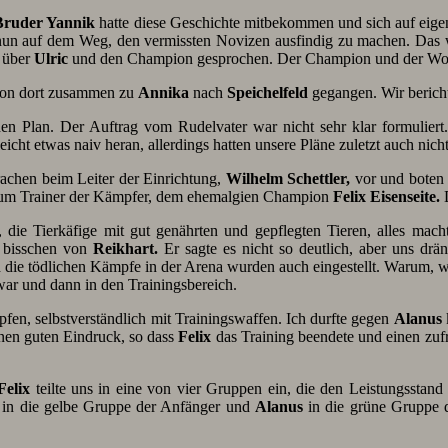
Bruder Yannik
hatte diese Geschichte mitbekommen und sich auf eig
nun auf dem Weg, den vermissten Novizen ausfindig zu machen. Das
e über
Ulric
und den Champion gesprochen. Der Champion und der Wo
von dort zusammen zu
Annika
nach
Speichelfeld
gegangen. Wir bericht
hen Plan. Der Auftrag vom Rudelvater war nicht sehr klar formulier
icht etwas naiv heran, allerdings hatten unsere Pläne zuletzt auch nicht
achen beim Leiter der Einrichtung,
Wilhelm Schettler,
vor und boten 
 zum Trainer der Kämpfer, dem ehemalgien Champion
Felix Eisenseite.
D
ne, die Tierkäfige mit gut genährten und gepflegten Tieren, alles ma
n bisschen von
Reikhart.
Er sagte es nicht so deutlich, aber uns drä
 die tödlichen Kämpfe in der Arena wurden auch eingestellt. Warum, w
ar und dann in den Trainingsbereich.
en, selbstverständlich mit Trainingswaffen. Ich durfte gegen
Alanus
nen guten Eindruck, so dass
Felix
das Training beendete und einen zuf
Felix
teilte uns in eine von vier Gruppen ein, die den Leistungsstand
e in die gelbe Gruppe der Anfänger und
Alanus
in die grüne Gruppe d