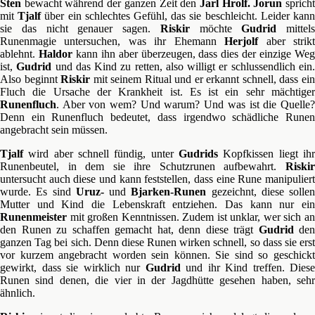
Sten
bewacht während der ganzen Zeit den
Jarl Hrolf. Jorun
sprich
mit
Tjalf
über ein schlechtes Gefühl, das sie beschleicht. Leider kan
sie das nicht genauer sagen.
Riskir
möchte
Gudrid
mittels
Runenmagie untersuchen, was ihr Ehemann
Herjolf
aber strik
ablehnt.
Haldor
kann ihn aber überzeugen, dass dies der einzige We
ist,
Gudrid
und das Kind zu retten, also willigt er schlussendlich ein
Also beginnt
Riskir
mit seinem Ritual und er erkannt schnell, dass ei
Fluch die Ursache der Krankheit ist. Es ist ein sehr mächtiger
Runenfluch
. Aber von wem? Und warum? Und was ist die Quelle?
Denn ein Runenfluch bedeutet, dass irgendwo schädliche Runen
angebracht sein müssen.
Tjalf
wird aber schnell fündig, unter
Gudrids
Kopfkissen liegt ihr
Runenbeutel, in dem sie ihre Schutzrunen aufbewahrt.
Riskir
untersucht auch diese und kann feststellen, dass eine Rune manipuliert
wurde. Es sind
Uruz-
und
Bjarken-Runen
gezeichnt, diese sollen
Mutter und Kind die Lebenskraft entziehen. Das kann nur ein
Runenmeister
mit großen Kenntnissen. Zudem ist unklar, wer sich an
den Runen zu schaffen gemacht hat, denn diese trägt
Gudrid
den
ganzen Tag bei sich. Denn diese Runen wirken schnell, so dass sie erst
vor kurzem angebracht worden sein können. Sie sind so geschickt
gewirkt, dass sie wirklich nur
Gudrid
und ihr Kind treffen. Diese
Runen sind denen, die vier in der Jagdhütte gesehen haben, sehr
ähnlich.