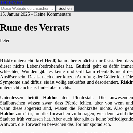
THORNET
15. Januar 2025 • Keine Kommentare
Rune des Verrats
Peter
Riskir
untersucht
Jarl Hrolf,
kann aber zunächst nur feststellen, das
dieser nichts Lebensbedrohendes hat.
Gudrid
geht es dafür immer
schlechter, Wunden gibt es keine und Gift kann ebenfalls nicht der
Auslöser sein. Das ist nach einer kurzen Anrufung der Götter klar. Die
Symptome sind diffus; sie ist völlig entkräftet und desorientiert.
Riskir
untersucht auch sie, findet aber nichts.
Unterdessen betritt
Haldor
den Pferdestall. Die anwesende
Stallburschen wissen zwar, dass Pferde fehlen, aber von wem und
wann diese abgereist sind, wissen die Fachkräfte nichts. Also geht
Haldor
zum Tor, um die Torwachen zu befragen, wer denn wohl die
Stadt so früh verlassen hat. Aber auch hier gibt es keine befriedigende
Antwort, die Torwachen bewachen das Tor nur sporadisch.