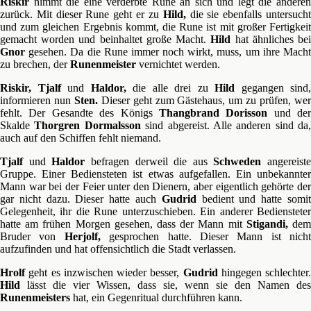
Riskir
nimmt die eine verderbte Rune an sich und legt die anderen
zurück. Mit dieser Rune geht er zu
Hild,
die sie ebenfalls untersuch
und zum gleichen Ergebnis kommt, die Rune ist mit großer Fertigkeit
gemacht worden und beinhaltet große Macht.
Hild
hat ähnliches be
Gnor
gesehen. Da die Rune immer noch wirkt, muss, um ihre Macht
zu brechen, der
Runenmeister
vernichtet werden.
Riskir, Tjalf
und
Haldor,
die alle drei zu
Hild
gegangen sind,
informieren nun
Sten.
Dieser geht zum Gästehaus, um zu prüfen, we
fehlt. Der Gesandte des Königs
Thangbrand Dorisson
und der
Skalde
Thorgren Dormalsson
sind abgereist. Alle anderen sind da,
auch auf den Schiffen fehlt niemand.
Tjalf
und
Haldor
befragen derweil die aus
Schweden
angereiste
Gruppe. Einer Bediensteten ist etwas aufgefallen. Ein unbekannter
Mann war bei der Feier unter den Dienern, aber eigentlich gehörte der
gar nicht dazu. Dieser hatte auch
Gudrid
bedient und hatte somi
Gelegenheit, ihr die Rune unterzuschieben. Ein anderer Bediensteter
hatte am frühen Morgen gesehen, dass der Mann mit
Stigandi,
de
Bruder von
Herjolf,
gesprochen hatte. Dieser Mann ist nicht
aufzufinden und hat offensichtlich die Stadt verlassen.
Hrolf
geht es inzwischen wieder besser,
Gudrid
hingegen schlechter.
Hild
lässt die vier Wissen, dass sie, wenn sie den Namen des
Runenmeisters
hat, ein Gegenritual durchführen kann.