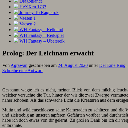
Dragonlance
HeXXen 1733
Journey To Ragnarok
Vaesen 1
Vaesen 2
WH Fantasy – Reikland
WH Fantasy – Reikspiel
WH Fantasy – Übersreik
Prolog: Der Leichnam erwacht
Von
Agrawan
geschrieben am
24. August 2020
unter
Der Eine Ring
,
Schreibe eine Antwort
Gespannt wagte ich es nicht, meinen Blick von dem milchig leuc
welcher versuchte die Tür, hinter der wir die zwei Zwerge vermutete
näher schoben. Als das schwache Licht die Kreaturen aus dem erdigen
Mutig und wild entschlossen seine Kameraden zu schützen und die W
und zielstrebig an unseren tapferen Gefährten vorüber und durchst
habe ich doch etwas von dir gelernt! Zu großen Dank bin ich dir verp
entbrannte.