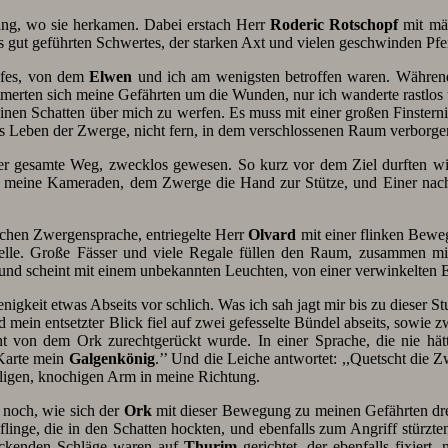
ang, wo sie herkamen. Dabei erstach Herr
Roderic
Rotschopf
mit mäc
s gut geführten Schwertes, der starken Axt und vielen geschwinden Pfe
pfes, von dem
Elwen
und ich am wenigsten betroffen waren. Währen
merten sich meine Gefährten um die Wunden, nur ich wanderte rastlos 
nen Schatten über mich zu werfen. Es muss mit einer großen Finsternis 
as Leben der Zwerge, nicht fern, in dem verschlossenen Raum verborge
 der gesamte Weg, zwecklos gewesen. So kurz vor dem Ziel durften wi
um meine Kameraden, dem Zwerge die Hand zur Stütze, und Einer nac
lichen Zwergensprache, entriegelte Herr
Olvard
mit einer flinken Bewe
htquelle. Große Fässer und viele Regale füllen den Raum, zusammen 
 und scheint mit einem unbekannten Leuchten, von einer verwinkelten 
igkeit etwas Abseits vor schlich. Was ich sah jagt mir bis zu dieser 
mein entsetzter Blick fiel auf zwei gefesselte Bündel abseits, sowie 
ent von dem Ork zurechtgerückt wurde. In einer Sprache, die nie hät
 Karte mein
Galgenkönig
.’’ Und die Leiche antwortet: ,,Quetscht di
ligen, knochigen Arm in meine Richtung.
 noch, wie sich der
Ork
mit dieser Bewegung zu meinen Gefährten dreht
linge, die in den Schatten hockten, und ebenfalls zum Angriff stürzte
 hackenden Schläge waren auf
Thurim
gerichtet, der ebenfalls fixiert,