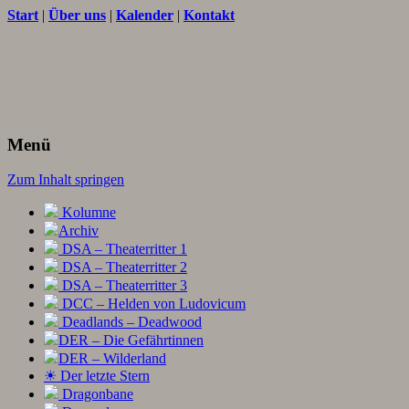
Start
|
Über uns
|
Kalender
|
Kontakt
Texte und Ideen zum Rollenspiel
THORNET
Menü
Zum Inhalt springen
Kolumne
Archiv
DSA – Theaterritter 1
DSA – Theaterritter 2
DSA – Theaterritter 3
DCC – Helden von Ludovicum
Deadlands – Deadwood
DER – Die Gefährtinnen
DER – Wilderland
☀ Der letzte Stern
Dragonbane