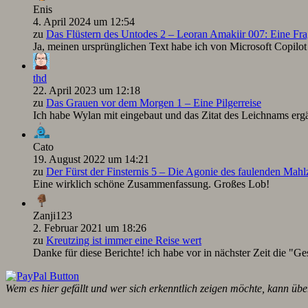
Enis
4. April 2024 um 12:54
zu
Das Flüstern des Untodes 2 – Leoran Amakiir 007: Eine Fra
Ja, meinen ursprünglichen Text habe ich von Microsoft Copilot ü
thd
22. April 2023 um 12:18
zu
Das Grauen vor dem Morgen 1 – Eine Pilgerreise
Ich habe Wylan mit eingebaut und das Zitat des Leichnams ergä
Cato
19. August 2022 um 14:21
zu
Der Fürst der Finsternis 5 – Die Agonie des faulenden Mah
Eine wirklich schöne Zusammenfassung. Großes Lob!
Zanji123
2. Februar 2021 um 18:26
zu
Kreutzing ist immer eine Reise wert
Danke für diese Berichte! ich habe vor in nächster Zeit die "Ge
Wem es hier gefällt und wer sich erkenntlich zeigen möchte, kann übe