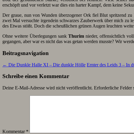
erschöpft und vor verletzt war dies ein harter Kampf, dem keine Sek
Der graue, nun von Wunden überzogener Ork fiel Blut spritzend zu
zwei Mal versuchte irgendein schwarzes Zauberwerk über mich zu le
des Etwas stößt. Doch die scheußlichen grünen Augen leuchten weiter
Ohne weitere Überlegungen sank
Thurim
nieder, offensichtlich v
gegangen, aber war es nicht das was getan werden musste? Wir wer
Beitragsnavigation
←
Die Dunkle Halle XI – Die dunkle Hölle
Ernter des Leids 3 – In
Schreibe einen Kommentar
Deine E-Mail-Adresse wird nicht veröffentlicht.
Erforderliche Felder 
Kommentar
*