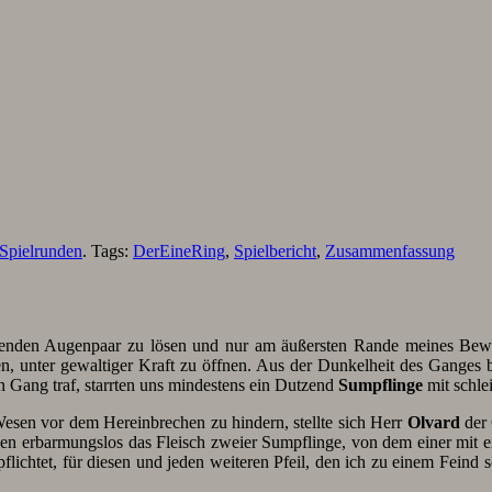
Spielrunden
. Tags:
DerEineRing
,
Spielbericht
,
Zusammenfassung
htenden Augenpaar zu lösen und nur am äußersten Rande meines Bew
n, unter gewaltiger Kraft zu öffnen. Aus der Dunkelheit des Ganges b
 Gang traf, starrten uns mindestens ein Dutzend
Sumpflinge
mit schle
esen vor dem Hereinbrechen zu hindern, stellte sich Herr
Olvard
der 
ießen erbarmungslos das Fleisch zweier Sumpflinge, von dem einer mi
flichtet, für diesen und jeden weiteren Pfeil, den ich zu einem Feind