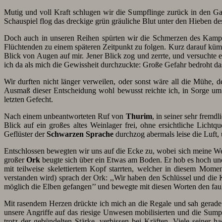
Mutig und voll Kraft schlugen wir die Sumpflinge zurück in den G
Schauspiel flog das dreckige grün gräuliche Blut unter den Hieben de
Doch auch in unseren Reihen spürten wir die Schmerzen des Kam
Flüchtenden zu einem späteren Zeitpunkt zu folgen. Kurz darauf küm
Blick von Augen auf mir. Jener Blick zog und zerrte, und versuchte ei
ich da als mich die Gewissheit durchzuckte: Große Gefahr bedroht d
Wir durften nicht länger verweilen, oder sonst wäre all die Mühe,
Ausmaß dieser Entscheidung wohl bewusst reichte ich, in Sorge 
letzten Gefecht.
Nach einem unbeantworteten Ruf von
Thurim
, in seiner sehr fremd
Blick auf ein großes altes Weinlager frei, ohne ersichtliche Lic
Geflüster der
Schwarzen Sprache
durchzog abermals leise die Luft,
Entschlossen bewegten wir uns auf die Ecke zu, wobei sich meine Wen
großer
Ork
beugte sich über ein Etwas am Boden. Er hob es hoch und 
mit teilweise skelettiertem Kopf starrten, welcher in diesem Mom
verstanden wird) sprach der Ork: ,,Wir haben den Schlüssel und die
möglich die Elben gefangen’’ und bewegte mit diesen Worten den fau
Mit rasendem Herzen drückte ich mich an die Regale und sah gerade
unsere Angriffe auf das riesige Unwesen mobilisierten und die Sumpf
trotz der gebündelten Stärke, verbissen bei Kräften. Viele seiner