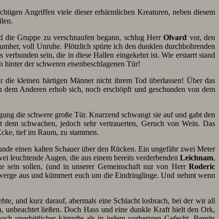
htigen Angriffen viele dieser erbärmlichen Kreaturen, neben diesem
ilen.
d die Gruppe zu verschnaufen begann, schlug Herr
Olvard
vor, den
umher, voll Unruhe. Plötzlich spürte ich den dunklen durchbohrenden
verbunden sein, die in diese Hallen eingekehrt ist. Wie erstarrt stand
n hinter der schweren eisenbeschlagenen Tür!
r die kleinen bärtigen Männer nicht ihrem Tod überlassen! Über das
h dem Anderen erhob sich, noch erschöpft und geschunden von dem
gung die schwere große Tür. Knarzend schwangt sie auf und gabt den
mit dem schwachen, jedoch sehr vertrauerten, Geruch von Wein. Das
Ecke, tief im Raum, zu stammen.
Stunde einen kalten Schauer über den Rücken. Ein ungefähr zwei Meter
zwei leuchtende Augen, die aus einem bereits verderbenden
Leichnam
,
te sein sollen, (und in unserer Gemeinschaft nur von Herr
Roderic
e Zwerge aus und kümmert euch um die Eindringlinge. Und nehmt wenn
e, und kurz darauf, abermals eine Schlacht losbrach, bei der wir all
n, unbeachtet ließen. Doch Hass und eine dunkle Kraft hielt den Ork,
 noch unerbittlicher kämpfte als in jedem vorherigen Gefecht. Bereits