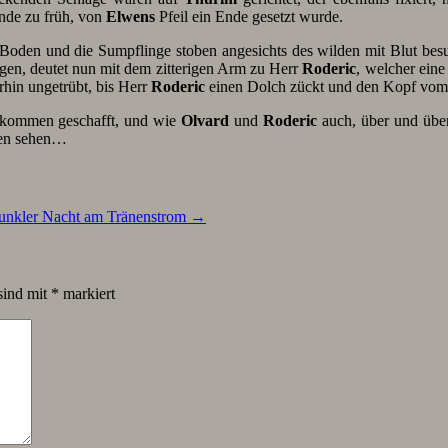
unde zu früh, von
Elwens
Pfeil ein Ende gesetzt wurde.
 Boden und die Sumpflinge stoben angesichts des wilden mit Blut be
gen, deutet nun mit dem zitterigen Arm zu Herr
Roderic
, welcher eine
hin ungetrübt, bis Herr
Roderic
einen Dolch zückt und den Kopf vom R
ollkommen geschafft, und wie
Olvard
und
Roderic
auch, über und über
den sehen…
 dunkler Nacht am Tränenstrom
→
sind mit
*
markiert