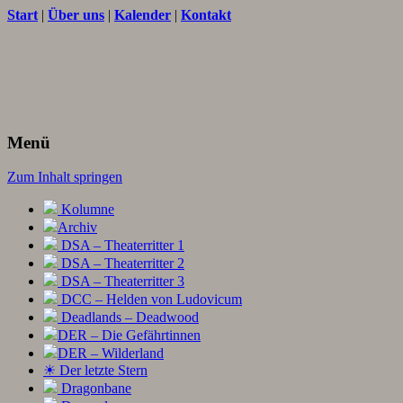
Start
|
Über uns
|
Kalender
|
Kontakt
Texte und Ideen zum Rollenspiel
THORNET
Menü
Zum Inhalt springen
Kolumne
Archiv
DSA – Theaterritter 1
DSA – Theaterritter 2
DSA – Theaterritter 3
DCC – Helden von Ludovicum
Deadlands – Deadwood
DER – Die Gefährtinnen
DER – Wilderland
☀ Der letzte Stern
Dragonbane