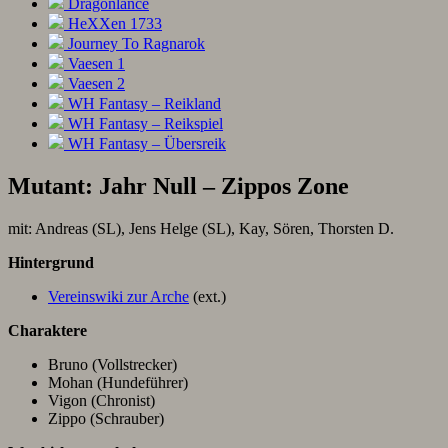
Dragonlance
HeXXen 1733
Journey To Ragnarok
Vaesen 1
Vaesen 2
WH Fantasy – Reikland
WH Fantasy – Reikspiel
WH Fantasy – Übersreik
Mutant: Jahr Null – Zippos Zone
mit: Andreas (SL), Jens Helge (SL), Kay, Sören, Thorsten D.
Hintergrund
Vereinswiki zur Arche
(ext.)
Charaktere
Bruno (Vollstrecker)
Mohan (Hundeführer)
Vigon (Chronist)
Zippo (Schrauber)