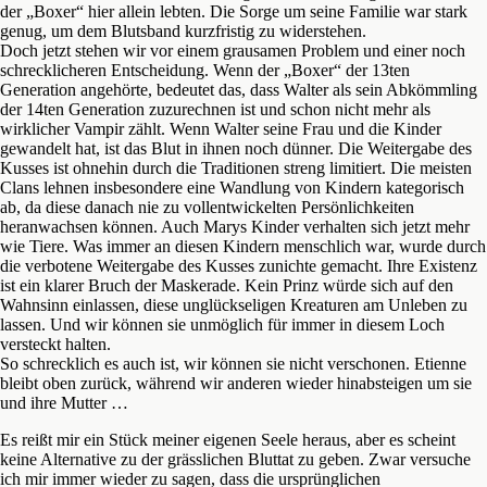
der „Boxer“ hier allein lebten. Die Sorge um seine Familie war stark
genug, um dem Blutsband kurzfristig zu widerstehen.
Doch jetzt stehen wir vor einem grausamen Problem und einer noch
schrecklicheren Entscheidung. Wenn der „Boxer“ der 13ten
Generation angehörte, bedeutet das, dass Walter als sein Abkömmling
der 14ten Generation zuzurechnen ist und schon nicht mehr als
wirklicher Vampir zählt. Wenn Walter seine Frau und die Kinder
gewandelt hat, ist das Blut in ihnen noch dünner. Die Weitergabe des
Kusses ist ohnehin durch die Traditionen streng limitiert. Die meisten
Clans lehnen insbesondere eine Wandlung von Kindern kategorisch
ab, da diese danach nie zu vollentwickelten Persönlichkeiten
heranwachsen können. Auch Marys Kinder verhalten sich jetzt mehr
wie Tiere. Was immer an diesen Kindern menschlich war, wurde durch
die verbotene Weitergabe des Kusses zunichte gemacht. Ihre Existenz
ist ein klarer Bruch der Maskerade. Kein Prinz würde sich auf den
Wahnsinn einlassen, diese unglückseligen Kreaturen am Unleben zu
lassen. Und wir können sie unmöglich für immer in diesem Loch
versteckt halten.
So schrecklich es auch ist, wir können sie nicht verschonen. Etienne
bleibt oben zurück, während wir anderen wieder hinabsteigen um sie
und ihre Mutter …
Es reißt mir ein Stück meiner eigenen Seele heraus, aber es scheint
keine Alternative zu der grässlichen Bluttat zu geben. Zwar versuche
ich mir immer wieder zu sagen, dass die ursprünglichen