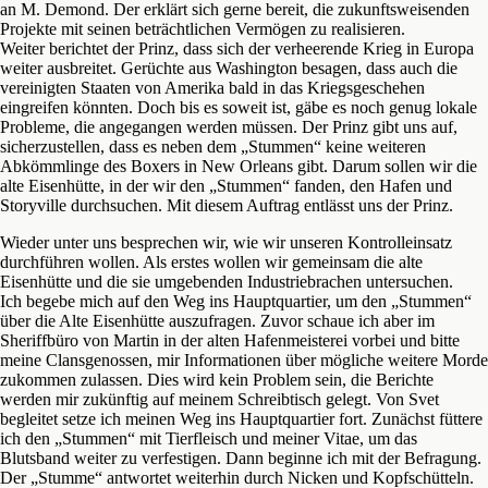
an M. Demond. Der erklärt sich gerne bereit, die zukunftsweisenden
Projekte mit seinen beträchtlichen Vermögen zu realisieren.
Weiter berichtet der Prinz, dass sich der verheerende Krieg in Europa
weiter ausbreitet. Gerüchte aus Washington besagen, dass auch die
vereinigten Staaten von Amerika bald in das Kriegsgeschehen
eingreifen könnten. Doch bis es soweit ist, gäbe es noch genug lokale
Probleme, die angegangen werden müssen. Der Prinz gibt uns auf,
sicherzustellen, dass es neben dem „Stummen“ keine weiteren
Abkömmlinge des Boxers in New Orleans gibt. Darum sollen wir die
alte Eisenhütte, in der wir den „Stummen“ fanden, den Hafen und
Storyville durchsuchen. Mit diesem Auftrag entlässt uns der Prinz.
Wieder unter uns besprechen wir, wie wir unseren Kontrolleinsatz
durchführen wollen. Als erstes wollen wir gemeinsam die alte
Eisenhütte und die sie umgebenden Industriebrachen untersuchen.
Ich begebe mich auf den Weg ins Hauptquartier, um den „Stummen“
über die Alte Eisenhütte auszufragen. Zuvor schaue ich aber im
Sheriffbüro von Martin in der alten Hafenmeisterei vorbei und bitte
meine Clansgenossen, mir Informationen über mögliche weitere Morde
zukommen zulassen. Dies wird kein Problem sein, die Berichte
werden mir zukünftig auf meinem Schreibtisch gelegt. Von Svet
begleitet setze ich meinen Weg ins Hauptquartier fort. Zunächst füttere
ich den „Stummen“ mit Tierfleisch und meiner Vitae, um das
Blutsband weiter zu verfestigen. Dann beginne ich mit der Befragung.
Der „Stumme“ antwortet weiterhin durch Nicken und Kopfschütteln.