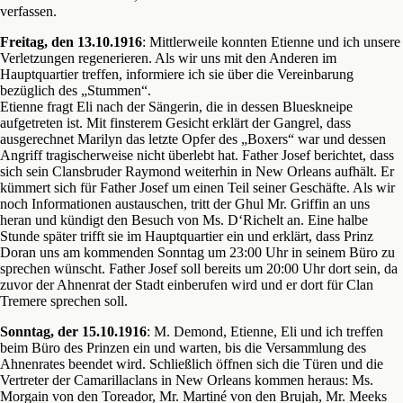
verfassen.
Freitag, den 13.10.1916
: Mittlerweile konnten Etienne und ich unsere
Verletzungen regenerieren. Als wir uns mit den Anderen im
Hauptquartier treffen, informiere ich sie über die Vereinbarung
bezüglich des „Stummen“.
Etienne fragt Eli nach der Sängerin, die in dessen Blueskneipe
aufgetreten ist. Mit finsterem Gesicht erklärt der Gangrel, dass
ausgerechnet Marilyn das letzte Opfer des „Boxers“ war und dessen
Angriff tragischerweise nicht überlebt hat. Father Josef berichtet, dass
sich sein Clansbruder Raymond weiterhin in New Orleans aufhält. Er
kümmert sich für Father Josef um einen Teil seiner Geschäfte. Als wir
noch Informationen austauschen, tritt der Ghul Mr. Griffin an uns
heran und kündigt den Besuch von Ms. D‘Richelt an. Eine halbe
Stunde später trifft sie im Hauptquartier ein und erklärt, dass Prinz
Doran uns am kommenden Sonntag um 23:00 Uhr in seinem Büro zu
sprechen wünscht. Father Josef soll bereits um 20:00 Uhr dort sein, da
zuvor der Ahnenrat der Stadt einberufen wird und er dort für Clan
Tremere sprechen soll.
Sonntag, der 15.10.1916
: M. Demond, Etienne, Eli und ich treffen
beim Büro des Prinzen ein und warten, bis die Versammlung des
Ahnenrates beendet wird. Schließlich öffnen sich die Türen und die
Vertreter der Camarillaclans in New Orleans kommen heraus: Ms.
Morgain von den Toreador, Mr. Martiné von den Brujah, Mr. Meeks