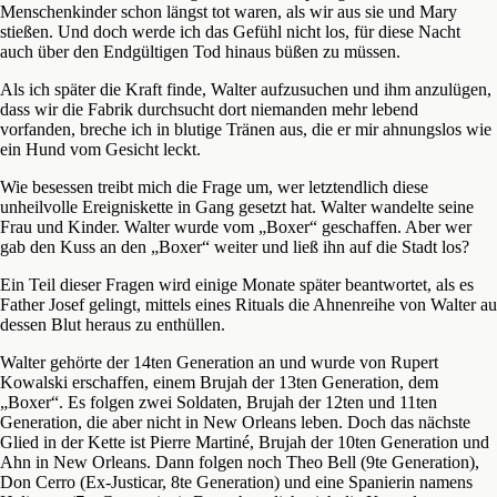
Menschenkinder schon längst tot waren, als wir aus sie und Mary
stießen. Und doch werde ich das Gefühl nicht los, für diese Nacht
auch über den Endgültigen Tod hinaus büßen zu müssen.
Als ich später die Kraft finde, Walter aufzusuchen und ihm anzulügen,
dass wir die Fabrik durchsucht dort niemanden mehr lebend
vorfanden, breche ich in blutige Tränen aus, die er mir ahnungslos wie
ein Hund vom Gesicht leckt.
Wie besessen treibt mich die Frage um, wer letztendlich diese
unheilvolle Ereigniskette in Gang gesetzt hat. Walter wandelte seine
Frau und Kinder. Walter wurde vom „Boxer“ geschaffen. Aber wer
gab den Kuss an den „Boxer“ weiter und ließ ihn auf die Stadt los?
Ein Teil dieser Fragen wird einige Monate später beantwortet, als es
Father Josef gelingt, mittels eines Rituals die Ahnenreihe von Walter au
dessen Blut heraus zu enthüllen.
Walter gehörte der 14ten Generation an und wurde von Rupert
Kowalski erschaffen, einem Brujah der 13ten Generation, dem
„Boxer“. Es folgen zwei Soldaten, Brujah der 12ten und 11ten
Generation, die aber nicht in New Orleans leben. Doch das nächste
Glied in der Kette ist Pierre Martiné, Brujah der 10ten Generation und
Ahn in New Orleans. Dann folgen noch Theo Bell (9te Generation),
Don Cerro (Ex-Justicar, 8te Generation) und eine Spanierin namens