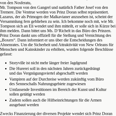
von den Nosferatu,
Mr. Tompson von den Gangrel und natürlich Father Josef von den
Tremere. Die Ventrue werden von Prinz Doran selbst repräsentiert.
Lazarus, der als Primogen der Malkavianer anzusehen ist, scheint der
Versammlung fern geblieben zu sein. Ich bekomme noch mit, wie Mr.
Tompson sich an Eli wendet und ihm mitteilt, er solle sich in Kürze bei
ihm melden. Dann bittet uns Ms. D‘Richelt in das Büro des Prinzen.
Prinz Doran dankt uns offiziell für die Stellung und Vernichtung des
„Boxers“. Dann informiert er uns über die Entscheidungen des
Ahnenrates. Um die Sicherheit und Attraktivität von New Orleans für
Menschen und Kainskinder zu erhöhen, wurden folgende Beschlüsse
gefasst:
Storyville ist nicht mehr länger freier Jagdgrund
Die Hurerei soll in den nächsten Jahren zurückgedrängt
und das Vergnügungsviertel abgeschafft werden
Vampiren auf der Durchreise werden zukünftig vom Büro
des Senneschalls Nahrungsgebiete zugewiesen
Umfassende Investitionen im Bereich der Kunst und Kultur
sollen getätigt werden
Zudem sollen auch die Hilfseinrichtungen für die Armen
ausgebaut werden
Zwecks Finanzierung der diversen Projekte wendet sich Prinz Doran