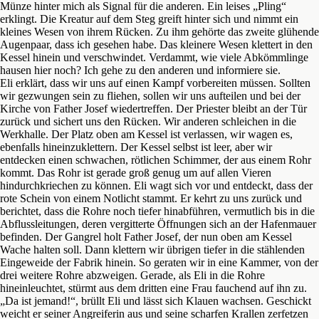
Münze hinter mich als Signal für die anderen. Ein leises „Pling“
erklingt. Die Kreatur auf dem Steg greift hinter sich und nimmt ein
kleines Wesen von ihrem Rücken. Zu ihm gehörte das zweite glühende
Augenpaar, dass ich gesehen habe. Das kleinere Wesen klettert in den
Kessel hinein und verschwindet. Verdammt, wie viele Abkömmlinge
hausen hier noch? Ich gehe zu den anderen und informiere sie.
Eli erklärt, dass wir uns auf einen Kampf vorbereiten müssen. Sollten
wir gezwungen sein zu fliehen, sollen wir uns aufteilen und bei der
Kirche von Father Josef wiedertreffen. Der Priester bleibt an der Tür
zurück und sichert uns den Rücken. Wir anderen schleichen in die
Werkhalle. Der Platz oben am Kessel ist verlassen, wir wagen es,
ebenfalls hineinzuklettern. Der Kessel selbst ist leer, aber wir
entdecken einen schwachen, rötlichen Schimmer, der aus einem Rohr
kommt. Das Rohr ist gerade groß genug um auf allen Vieren
hindurchkriechen zu können. Eli wagt sich vor und entdeckt, dass der
rote Schein von einem Notlicht stammt. Er kehrt zu uns zurück und
berichtet, dass die Rohre noch tiefer hinabführen, vermutlich bis in die
Abflussleitungen, deren vergitterte Öffnungen sich an der Hafenmauer
befinden. Der Gangrel holt Father Josef, der nun oben am Kessel
Wache halten soll. Dann klettern wir übrigen tiefer in die stählenden
Eingeweide der Fabrik hinein. So geraten wir in eine Kammer, von der
drei weitere Rohre abzweigen. Gerade, als Eli in die Rohre
hineinleuchtet, stürmt aus dem dritten eine Frau fauchend auf ihn zu.
„Da ist jemand!“, brüllt Eli und lässt sich Klauen wachsen. Geschickt
weicht er seiner Angreiferin aus und seine scharfen Krallen zerfetzen