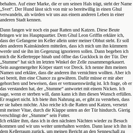
behalten. Auf einer Marke, die er um seinen Hals trägt, steht der Name
„Svet“. Der Hund lässt sich von mir so bereitwillig in einen Ghul
verwandeln, als würden wir uns aus einem anderen Leben in einer
anderen Stadt kennen.
Dann fangen wir noch ein paar Ratten und Katzen. Diese Beute
bringen wir ins Hauptquartier. Dem Ghul Leon Griffin erkläre ich,
dass der Gefangene im Keller allein unter meiner Obhut steht. Er soll
den anderen Kainskindern mitteilen, dass ich mich um ihn kümmern
werde und sie ihn im Gegenzug ignorieren sollen. Dann begeben ich
mich die Kellertreppe hinab und öffne das Gucklock in der Tür. Der
„Stumme“ hat sich im letzten Winkel der Zelle zusammengekauert.
Sein ausgemergelter Körper starrt vor Dreck. Ich nenne ihm meinen
Namen und erkläre, dass die anderen ihn vernichten wollten. Aber ich
sei bereit, ihm eine Chance zu gewähren. Dafür müsse er mir aber
gehorchen und beweisen, dass er vertrauenswürdig ist. Ich frage, ob er
das verstanden hat, der „Stumme“ antwortet mit einem Nicken. Ich
sage, wenn er sterben will, dann kann ich ihm diesen Wunsch erfüllen.
Er reagiert nicht. Ich biete ihm Nahrung an, er gibt zu verstehen, dass
er sie haben möchte. Also reiche ich die Ratten und Katzen, versetzt
mit meiner Vitae, durch die Klappe unten an der Tür hindurch. Gierig
verschlingt der „Stumme“ sein Futter.
Ich erkläre ihm, dass ich in den nächsten Nächten wieder zu Besuch
kommen und wir uns weiter unterhalten werden. Dann lasse ich ihn in
dem Kellerraum zurück, um meinen Bericht an den Senneschall zu