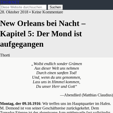
THORNET
28. Oktober 2018 • Keine Kommentare
New Orleans bei Nacht –
Kapitel 5: Der Mond ist
aufgegangen
Thorti
„Wollst endlich sonder Grämen
Aus dieser Welt uns nehmen
Durch einen sanften Tod!
Und, wenn du uns genommen,
Lass uns in Himmel kommen,
Du unser Herr und Gott“
—Abendlied (Matthias Claudius)
Montag, der 09.10.1916
: Wir treffen uns im Hauptquartier im Hafen.
M. Demond ist von seiner Geschäftsreise zurückgekehrt. Dem
Toreador Etienne ist der abgerissene Arm mittlerweile fast vollständig