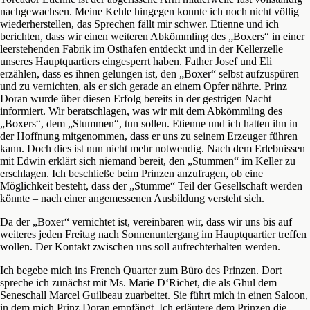
nachgewachsen. Meine Kehle hingegen konnte ich noch nicht völlig
wiederherstellen, das Sprechen fällt mir schwer. Etienne und ich
berichten, dass wir einen weiteren Abkömmling des „Boxers“ in einer
leerstehenden Fabrik im Osthafen entdeckt und in der Kellerzelle
unseres Hauptquartiers eingesperrt haben. Father Josef und Eli
erzählen, dass es ihnen gelungen ist, den „Boxer“ selbst aufzuspüren
und zu vernichten, als er sich gerade an einem Opfer nährte. Prinz
Doran wurde über diesen Erfolg bereits in der gestrigen Nacht
informiert. Wir beratschlagen, was wir mit dem Abkömmling des
„Boxers“, dem „Stummen“, tun sollen. Etienne und ich hatten ihn in
der Hoffnung mitgenommen, dass er uns zu seinem Erzeuger führen
kann. Doch dies ist nun nicht mehr notwendig. Nach dem Erlebnissen
mit Edwin erklärt sich niemand bereit, den „Stummen“ im Keller zu
erschlagen. Ich beschließe beim Prinzen anzufragen, ob eine
Möglichkeit besteht, dass der „Stumme“ Teil der Gesellschaft werden
könnte – nach einer angemessenen Ausbildung versteht sich.
Da der „Boxer“ vernichtet ist, vereinbaren wir, dass wir uns bis auf
weiteres jeden Freitag nach Sonnenuntergang im Hauptquartier treffen
wollen. Der Kontakt zwischen uns soll aufrechterhalten werden.
Ich begebe mich ins French Quarter zum Büro des Prinzen. Dort
spreche ich zunächst mit Ms. Marie D‘Richet, die als Ghul dem
Seneschall Marcel Guilbeau zuarbeitet. Sie führt mich in einen Saloon,
in dem mich Prinz Doran empfängt. Ich erläutere dem Prinzen die