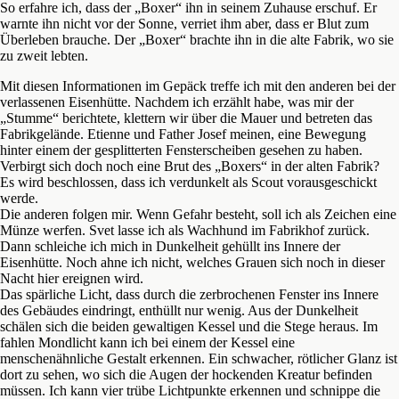
So erfahre ich, dass der „Boxer“ ihn in seinem Zuhause erschuf. Er
warnte ihn nicht vor der Sonne, verriet ihm aber, dass er Blut zum
Überleben brauche. Der „Boxer“ brachte ihn in die alte Fabrik, wo sie
zu zweit lebten.
Mit diesen Informationen im Gepäck treffe ich mit den anderen bei der
verlassenen Eisenhütte. Nachdem ich erzählt habe, was mir der
„Stumme“ berichtete, klettern wir über die Mauer und betreten das
Fabrikgelände. Etienne und Father Josef meinen, eine Bewegung
hinter einem der gesplitterten Fensterscheiben gesehen zu haben.
Verbirgt sich doch noch eine Brut des „Boxers“ in der alten Fabrik?
Es wird beschlossen, dass ich verdunkelt als Scout vorausgeschickt
werde.
Die anderen folgen mir. Wenn Gefahr besteht, soll ich als Zeichen eine
Münze werfen. Svet lasse ich als Wachhund im Fabrikhof zurück.
Dann schleiche ich mich in Dunkelheit gehüllt ins Innere der
Eisenhütte. Noch ahne ich nicht, welches Grauen sich noch in dieser
Nacht hier ereignen wird.
Das spärliche Licht, dass durch die zerbrochenen Fenster ins Innere
des Gebäudes eindringt, enthüllt nur wenig. Aus der Dunkelheit
schälen sich die beiden gewaltigen Kessel und die Stege heraus. Im
fahlen Mondlicht kann ich bei einem der Kessel eine
menschenähnliche Gestalt erkennen. Ein schwacher, rötlicher Glanz ist
dort zu sehen, wo sich die Augen der hockenden Kreatur befinden
müssen. Ich kann vier trübe Lichtpunkte erkennen und schnippe die