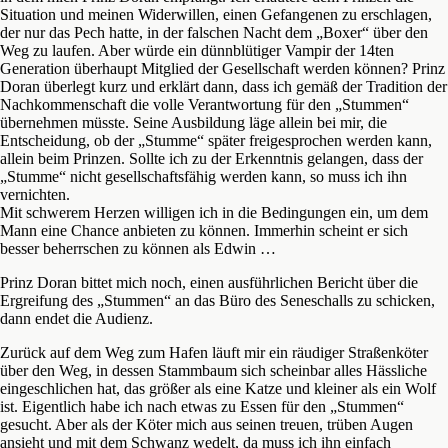
Situation und meinen Widerwillen, einen Gefangenen zu erschlagen,
der nur das Pech hatte, in der falschen Nacht dem „Boxer“ über den
Weg zu laufen. Aber würde ein dünnblütiger Vampir der 14ten
Generation überhaupt Mitglied der Gesellschaft werden können? Prinz
Doran überlegt kurz und erklärt dann, dass ich gemäß der Tradition der
Nachkommenschaft die volle Verantwortung für den „Stummen“
übernehmen müsste. Seine Ausbildung läge allein bei mir, die
Entscheidung, ob der „Stumme“ später freigesprochen werden kann,
allein beim Prinzen. Sollte ich zu der Erkenntnis gelangen, dass der
„Stumme“ nicht gesellschaftsfähig werden kann, so muss ich ihn
vernichten.
Mit schwerem Herzen willigen ich in die Bedingungen ein, um dem
Mann eine Chance anbieten zu können. Immerhin scheint er sich
besser beherrschen zu können als Edwin …
Prinz Doran bittet mich noch, einen ausführlichen Bericht über die
Ergreifung des „Stummen“ an das Büro des Seneschalls zu schicken,
dann endet die Audienz.
Zurück auf dem Weg zum Hafen läuft mir ein räudiger Straßenköter
über den Weg, in dessen Stammbaum sich scheinbar alles Hässliche
eingeschlichen hat, das größer als eine Katze und kleiner als ein Wolf
ist. Eigentlich habe ich nach etwas zu Essen für den „Stummen“
gesucht. Aber als der Köter mich aus seinen treuen, trüben Augen
ansieht und mit dem Schwanz wedelt, da muss ich ihn einfach