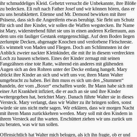
ihr schmuddeliges Kleid. Gehetzt versucht die Unbekannte, ihre Blöße
zu bedecken. Eli ruft nach Father Josef und wir können hören, dass er
zu uns herabklettert. Etienne und Mr. Demond bewirken mit ihrer
Präsenz, dass sich die Angreiferin etwas beruhigt. Sie fleht um Schutz
für sich und ihre Kinder, wir sollen die Waffen wegstecken. Ihr Name
ist Mary, widerstrebend führt sie uns in einen anderen Kellerraum, aus
dem uns ein fauliger Gestank entgegenschlägt. Auf dem Boden liegen
zerlumpte Decken, abgenagte Knochen und verdorbene Fleischreste.
Es wimmelt von Maden und Fliegen. Doch am Schlimmsten ist der
Anblick zweier nackter Kleinkinder, die mit ihr in diesem verdreckten
Loch zu hausen scheinen. Eines der Kinder zernagt mit seinen
Fangzähnen eine tote Ratte, während ein anderes mit glühenden
Augen sich an den Rohren unter der Decke entlang hangelt. Mary
drückt ihre Kinder an sich und wirft uns vor, ihren Mann Walter
umgebracht zu haben. Bei ihm muss es sich um den „Stummen“
handeln, der vom „Boxer“ erschaffen wurde. Ihr Mann habe sich mit
einer Art Krankheit infiziert, die er auch an sie und ihre Kinder
weitergegeben hat, berichtet Mary. Danach führte Walter sie in dieses
Versteck. Mary verlangt, dass wir Walter zu ihr bringen sollen, sonst
würde sie uns nicht mehr sagen. Wir erklären, dass wir morgen Nacht
mit ihrem Mann zurückkehren werden. Mary soll mit den Kindern in
ihrem Versteck auf ihn warten. Erschüttert ziehen wir uns zurück um
zu beraten, was wir tun sollen.
Offensichtlich hat Walter mich belogen, als ich ihn fragte, ob er und