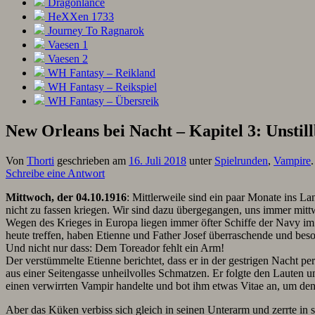
Dragonlance
HeXXen 1733
Journey To Ragnarok
Vaesen 1
Vaesen 2
WH Fantasy – Reikland
WH Fantasy – Reikspiel
WH Fantasy – Übersreik
New Orleans bei Nacht – Kapitel 3: Unsti
Von
Thorti
geschrieben am
16. Juli 2018
unter
Spielrunden
,
Vampire
Schreibe eine Antwort
Mittwoch, der 04.10.1916
: Mittlerweile sind ein paar Monate ins L
nicht zu fassen kriegen. Wir sind dazu übergegangen, uns immer mitt
Wegen des Krieges in Europa liegen immer öfter Schiffe der Navy im 
heute treffen, haben Etienne und Father Josef überraschende und beso
Und nicht nur dass: Dem Toreador fehlt ein Arm!
Der verstümmelte Etienne berichtet, dass er in der gestrigen Nacht p
aus einer Seitengasse unheilvolles Schmatzen. Er folgte den Lauten
einen verwirrten Vampir handelte und bot ihm etwas Vitae an, um den
Aber das Küken verbiss sich gleich in seinen Unterarm und zerrte in se