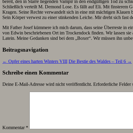
bereit, den in Starre liegenden Vampir in den endgültigen Tod zu schi
Schließlich verteilt M. Demond Lose. Es fällt auf Eli. Mit finsterem 
Kragen. Seine Rechte verwandelt sich in eine mit mächtigen Klauen b
Sein Körper verwest zu einer stinkenden Leiche. Mir dreht sich fast 
Mit Father Josef kümmere ich mich darum, dass seine Überreste in ein
von Edwin beschriebenen Ort im Trockendock finden. Wir lassen sie auf
Latein. Meine Gedanken sind bei dem „Boxer“. Wir müssen ihn unbedi
Beitragsnavigation
←
Opfer eines harten Winters VIII
Die Bestie des Waldes – Teil 6
→
Schreibe einen Kommentar
Deine E-Mail-Adresse wird nicht veröffentlicht.
Erforderliche Felder 
Kommentar
*