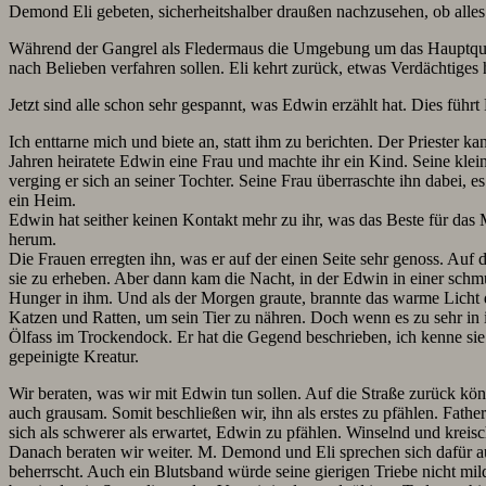
Demond Eli gebeten, sicherheitshalber draußen nachzusehen, ob alles
Während der Gangrel als Fledermaus die Umgebung um das Hauptquart
nach Belieben verfahren sollen. Eli kehrt zurück, etwas Verdächtiges h
Jetzt sind alle schon sehr gespannt, was Edwin erzählt hat. Dies führt
Ich enttarne mich und biete an, statt ihm zu berichten. Der Priester 
Jahren heiratete Edwin eine Frau und machte ihr ein Kind. Seine klein
verging er sich an seiner Tochter. Seine Frau überraschte ihn dabei,
ein Heim.
Edwin hat seither keinen Kontakt mehr zu ihr, was das Beste für das 
herum.
Die Frauen erregten ihn, was er auf der einen Seite sehr genoss. Auf de
sie zu erheben. Aber dann kam die Nacht, in der Edwin in einer schm
Hunger in ihm. Und als der Morgen graute, brannte das warme Licht 
Katzen und Ratten, um sein Tier zu nähren. Doch wenn es zu sehr in ih
Ölfass im Trockendock. Er hat die Gegend beschrieben, ich kenne sie
gepeinigte Kreatur.
Wir beraten, was wir mit Edwin tun sollen. Auf die Straße zurück könne
auch grausam. Somit beschließen wir, ihn als erstes zu pfählen. Fat
sich als schwerer als erwartet, Edwin zu pfählen. Winselnd und krei
Danach beraten wir weiter. M. Demond und Eli sprechen sich dafür au
beherrscht. Auch ein Blutsband würde seine gierigen Triebe nicht mi