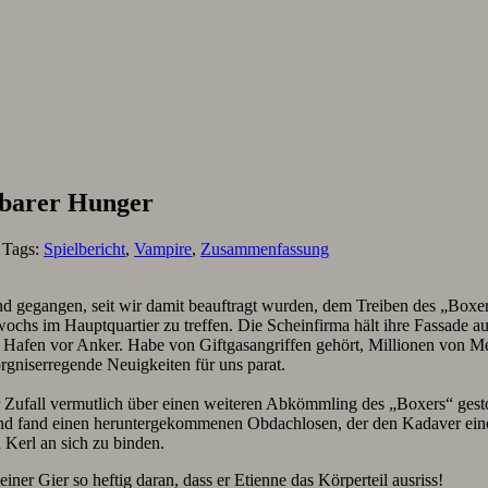
llbarer Hunger
. Tags:
Spielbericht
,
Vampire
,
Zusammenfassung
and gegangen, seit wir damit beauftragt wurden, dem Treiben des „Box
wochs im Hauptquartier zu treffen. Die Scheinfirma hält ihre Fassade a
Hafen vor Anker. Habe von Giftgasangriffen gehört, Millionen von Men
rgniserregende Neuigkeiten für uns parat.
er Zufall vermutlich über einen weiteren Abkömmling des „Boxers“ gesto
 und fand einen heruntergekommenen Obdachlosen, der den Kadaver eine
 Kerl an sich zu binden.
iner Gier so heftig daran, dass er Etienne das Körperteil ausriss!