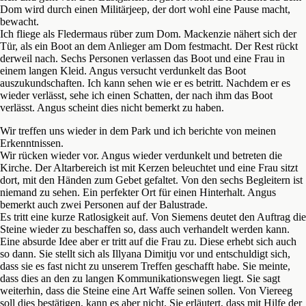
Dom wird durch einen Militärjeep, der dort wohl eine Pause macht,
bewacht.
Ich fliege als Fledermaus rüber zum Dom. Mackenzie nähert sich der
Tür, als ein Boot an dem Anlieger am Dom festmacht. Der Rest rückt
derweil nach. Sechs Personen verlassen das Boot und eine Frau in
einem langen Kleid. Angus versucht verdunkelt das Boot
auszukundschaften. Ich kann sehen wie er es betritt. Nachdem er es
wieder verlässt, sehe ich einen Schatten, der nach ihm das Boot
verlässt. Angus scheint dies nicht bemerkt zu haben.
Wir treffen uns wieder in dem Park und ich berichte von meinen
Erkenntnissen.
Wir rücken wieder vor. Angus wieder verdunkelt und betreten die
Kirche. Der Altarbereich ist mit Kerzen beleuchtet und eine Frau sitzt
dort, mit den Händen zum Gebet gefaltet. Von den sechs Begleitern ist
niemand zu sehen. Ein perfekter Ort für einen Hinterhalt. Angus
bemerkt auch zwei Personen auf der Balustrade.
Es tritt eine kurze Ratlosigkeit auf. Von Siemens deutet den Auftrag die
Steine wieder zu beschaffen so, dass auch verhandelt werden kann.
Eine absurde Idee aber er tritt auf die Frau zu. Diese erhebt sich auch
so dann. Sie stellt sich als Illyana Dimitju vor und entschuldigt sich,
dass sie es fast nicht zu unserem Treffen geschafft habe. Sie meinte,
dass dies an den zu langen Kommunikationswegen liegt. Sie sagt
weiterhin, dass die Steine eine Art Waffe seinen sollen. Von Viereeg
soll dies bestätigen, kann es aber nicht. Sie erläutert, dass mit Hilfe der