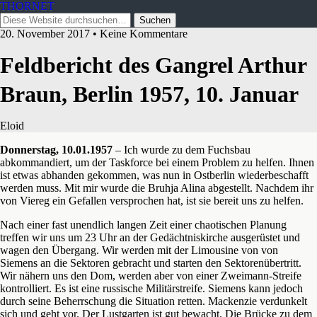
THORNET
20. November 2017 • Keine Kommentare
Feldbericht des Gangrel Arthur
Braun, Berlin 1957, 10. Januar
Eloid
Donnerstag, 10.01.1957
– Ich wurde zu dem Fuchsbau
abkommandiert, um der Taskforce bei einem Problem zu helfen. Ihnen
ist etwas abhanden gekommen, was nun in Ostberlin wiederbeschafft
werden muss. Mit mir wurde die Bruhja Alina abgestellt. Nachdem ihr
von Viereg ein Gefallen versprochen hat, ist sie bereit uns zu helfen.
Nach einer fast unendlich langen Zeit einer chaotischen Planung
treffen wir uns um 23 Uhr an der Gedächtniskirche ausgerüstet und
wagen den Übergang. Wir werden mit der Limousine von von
Siemens an die Sektoren gebracht und starten den Sektorenübertritt.
Wir nähern uns den Dom, werden aber von einer Zweimann-Streife
kontrolliert. Es ist eine russische Militärstreife. Siemens kann jedoch
durch seine Beherrschung die Situation retten. Mackenzie verdunkelt
sich und geht vor. Der Lustgarten ist gut bewacht. Die Brücke zu dem