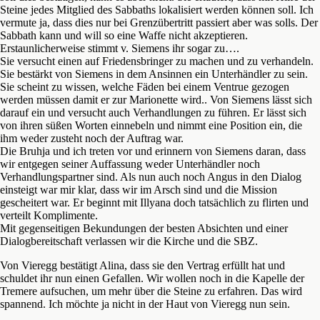
Steine jedes Mitglied des Sabbaths lokalisiert werden können soll. Ich
vermute ja, dass dies nur bei Grenzübertritt passiert aber was solls. Der
Sabbath kann und will so eine Waffe nicht akzeptieren.
Erstaunlicherweise stimmt v. Siemens ihr sogar zu….
Sie versucht einen auf Friedensbringer zu machen und zu verhandeln.
Sie bestärkt von Siemens in dem Ansinnen ein Unterhändler zu sein.
Sie scheint zu wissen, welche Fäden bei einem Ventrue gezogen
werden müssen damit er zur Marionette wird.. Von Siemens lässt sich
darauf ein und versucht auch Verhandlungen zu führen. Er lässt sich
von ihren süßen Worten einnebeln und nimmt eine Position ein, die
ihm weder zusteht noch der Auftrag war.
Die Bruhja und ich treten vor und erinnern von Siemens daran, dass
wir entgegen seiner Auffassung weder Unterhändler noch
Verhandlungspartner sind. Als nun auch noch Angus in den Dialog
einsteigt war mir klar, dass wir im Arsch sind und die Mission
gescheitert war. Er beginnt mit Illyana doch tatsächlich zu flirten und
verteilt Komplimente.
Mit gegenseitigen Bekundungen der besten Absichten und einer
Dialogbereitschaft verlassen wir die Kirche und die SBZ.
Von Vieregg bestätigt Alina, dass sie den Vertrag erfüllt hat und
schuldet ihr nun einen Gefallen. Wir wollen noch in die Kapelle der
Tremere aufsuchen, um mehr über die Steine zu erfahren. Das wird
spannend. Ich möchte ja nicht in der Haut von Vieregg nun sein.