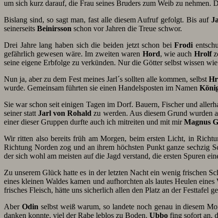
um sich kurz darauf, die Frau seines Bruders zum Weib zu nehmen. Di
Bislang sind, so sagt man, fast alle diesem Aufruf gefolgt. Bis auf
Ja
seinerseits
Beinirsson
schon vor Jahren die Treue schwor.
Drei Jahre lang haben sich die beiden jetzt schon bei
Frodi
entschu
gefährlich gewesen wäre. Im zweiten waren
Hord
, wie auch
Hrolf
ze
seine eigene Erbfolge zu verkünden. Nur die Götter selbst wissen wi
Nun ja, aber zu dem Fest meines Jarl´s sollten alle kommen, selbst
Hr
wurde. Gemeinsam führten sie einen Handelsposten im Namen
König
Sie war schon seit einigen Tagen im Dorf. Bauern, Fischer und alle
seiner statt
Jarl von Rohald
zu werden. Aus diesem Grund wurden auc
einer dieser Gruppen durfte auch ich mitreiten und mit mir
Magnus G
Wir ritten also bereits früh am Morgen, beim ersten Licht, in Rich
Richtung Norden zog und an ihrem höchsten Punkt ganze sechzig Sc
der sich wohl am meisten auf die Jagd verstand, die ersten Spuren ein
Zu unserem Glück hatte es in der letzten Nacht ein wenig frischen Sch
eines kleinen Waldes kamen und aufhorchten als lautes Heulen eines
frisches Fleisch, hätte uns sicherlich allen den Platz an der Festtafel ge
Aber
Odin
selbst weiß warum, so landete noch genau in diesem M
danken konnte, viel der Rabe leblos zu Boden.
Ubbo
fing sofort an,