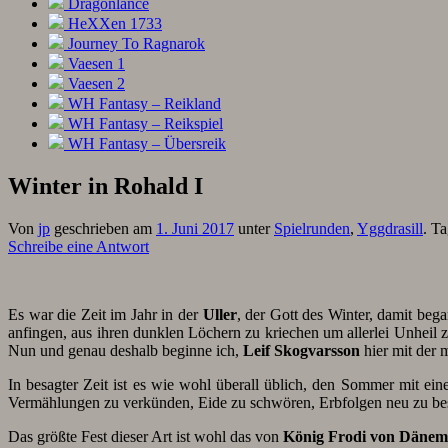
Dragonlance
HeXXen 1733
Journey To Ragnarok
Vaesen 1
Vaesen 2
WH Fantasy – Reikland
WH Fantasy – Reikspiel
WH Fantasy – Übersreik
Winter in Rohald I
Von
jp
geschrieben am
1. Juni 2017
unter
Spielrunden
,
Yggdrasill
. T
Schreibe eine Antwort
Es war die Zeit im Jahr in der
Uller
, der Gott des Winter, damit be
anfingen, aus ihren dunklen Löchern zu kriechen um allerlei Unheil z
Nun und genau deshalb beginne ich,
Leif Skogvarsson
hier mit der 
In besagter Zeit ist es wie wohl überall üblich, den Sommer mit e
Vermählungen zu verkünden, Eide zu schwören, Erbfolgen neu zu bes
Das größte Fest dieser Art ist wohl das von
König Frodi von Däne