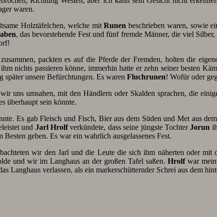
gebrochen, Richtung Westen, aber ich kann sein Gesicht nicht erkenne
ager waren.
ltsame Holztäfelchen, welche mit
Runen
beschrieben waren, sowie ei
aben
, das bevorstehende Fest und fünf fremde Männer, die viel Silber
rf!
zusammen, packten es auf die Pferde der Fremden, holten die eige
ss ihm nichts passieren könne, immerhin hatte er zehn seiner besten Kä
ig später unsere Befürchtungen. Es waren
Fluchrunen
! Wofür oder geg
m wir uns umsahen, mit den Händlern oder Skalden sprachen, die einig
s überhaupt sein könnte.
onnte. Es gab Fleisch und Fisch, Bier aus dem Süden und Met aus dem
eleistet und
Jarl Hrolf
verkündete, dass seine jüngste Tochter
Jorun
ih
m Besten geben. Es war ein wahrlich ausgelassenes Fest.
chteten wir den Jarl und die Leute die sich ihm näherten oder mit de
olde und wir im Langhaus an der großen Tafel saßen.
Hrolf
war mein 
s Langhaus verlassen, als ein markerschütternder Schrei aus dem hint