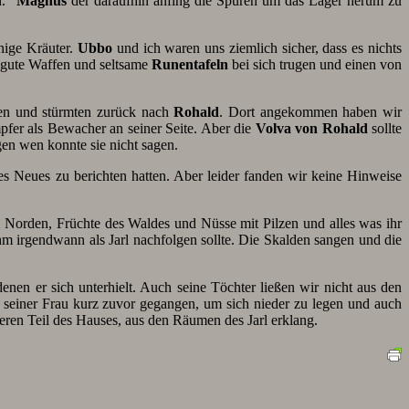
n.“
Magnus
der daraufhin anfing die Spuren um das Lager herum zu
nige Kräuter.
Ubbo
und ich waren uns ziemlich sicher, dass es nichts
, gute Waffen und seltsame
Runentafeln
bei sich trugen und einen von
nen und stürmten zurück nach
Rohald
. Dort angekommen haben wir
mpfer als Bewacher an seiner Seite. Aber die
Volva von Rohald
sollte
en wen konnte sie nicht sagen.
es Neues zu berichten hatten. Aber leider fanden wir keine Hinweise
 Norden, Früchte des Waldes und Nüsse mit Pilzen und alles was ihr
m irgendwann als Jarl nachfolgen sollte. Die Skalden sangen und die
nen er sich unterhielt. Auch seine Töchter ließen wir nicht aus den
seiner Frau kurz zuvor gegangen, um sich nieder zu legen und auch
eren Teil des Hauses, aus den Räumen des Jarl erklang.