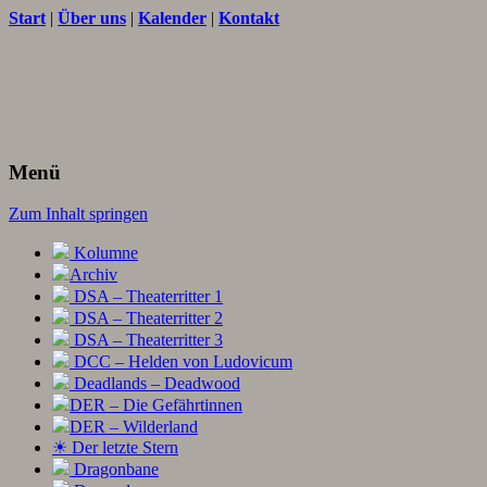
Start
|
Über uns
|
Kalender
|
Kontakt
Texte und Ideen zum Rollenspiel
THORNET
Menü
Zum Inhalt springen
Kolumne
Archiv
DSA – Theaterritter 1
DSA – Theaterritter 2
DSA – Theaterritter 3
DCC – Helden von Ludovicum
Deadlands – Deadwood
DER – Die Gefährtinnen
DER – Wilderland
☀ Der letzte Stern
Dragonbane