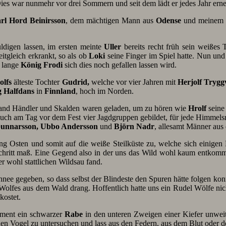
es war nunmehr vor drei Sommern und seit dem lädt er jedes Jahr erneu
rl Hord Beinirsson
, dem mächtigen Mann aus
Odense
und meinem 
ldigen lassen, im ersten meinte
Uller
bereits recht früh sein weißes 
itgleich erkrankt, so als ob
Loki
seine Finger im Spiel hatte. Nun un
e lange
König Frodi
sich dies noch gefallen lassen wird.
olfs
älteste Tochter
Gudrid,
welche vor vier Jahren mit
Herjolf Trygg
 Halfdans
in
Finnland
, hoch im Norden.
rhand Händler und Skalden waren geladen, um zu hören wie
Hrolf
seine
h am Tag vor dem Fest vier Jagdgruppen gebildet, für jede Himmelsric
unnarsson,
Ubbo Andersson
und
Björn Nadr
, allesamt Männer au
tung Osten und somit auf die weiße Steilküste zu, welche sich einige
hritt maß. Eine Gegend also in der uns das Wild wohl kaum entkomme
er wohl stattlichen Wildsau fand.
nee gegeben, so dass selbst der Blindeste den Spuren hätte folgen konnte
 Wolfes aus dem Wald drang. Hoffentlich hatte uns ein Rudel Wölfe n
kostet.
oment ein schwarzer
Rabe
in den unteren Zweigen einer Kiefer unweit
 den Vogel zu untersuchen und lass aus den Federn, aus dem Blut oder d