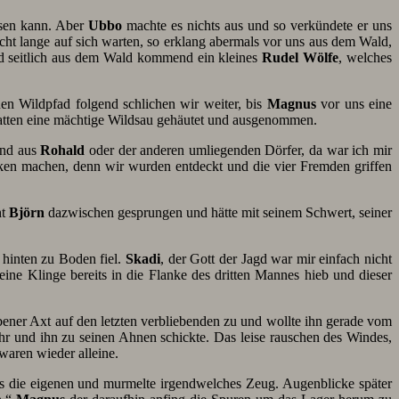
sen kann. Aber
Ubbo
machte es nichts aus und so verkündete er uns
cht lange auf sich warten, so erklang abermals vor uns aus dem Wald,
und seitlich aus dem Wald kommend ein kleines
Rudel Wölfe
, welches
en Wildpfad folgend schlichen wir weiter, bis
Magnus
vor uns eine
 hatten eine mächtige Wildsau gehäutet und ausgenommen.
and aus
Rohald
oder der anderen umliegenden Dörfer, da war ich mir
nken machen, denn wir wurden entdeckt und die vier Fremden griffen
ht
Björn
dazwischen gesprungen und hätte mit seinem Schwert, seiner
h hinten zu Boden fiel.
Skadi
, der Gott der Jagd war mir einfach nicht
eine Klinge bereits in die Flanke des dritten Mannes hieb und dieser
obener Axt auf den letzten verbliebenden zu und wollte ihn gerade vom
r und ihn zu seinen Ahnen schickte. Das leise rauschen des Windes,
 waren wieder alleine.
oss die eigenen und murmelte irgendwelches Zeug. Augenblicke später