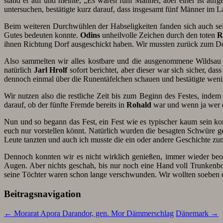
stand er auf und meinte, „Es waren fünf Männer, aber einer ist auf
untersuchen, bestätigte kurz darauf, dass insgesamt fünf Männer im L
Beim weiteren Durchwühlen der Habseligkeiten fanden sich auch se
Gutes bedeuten konnte.
Odins
unheilvolle Zeichen durch den toten
R
ihnen Richtung Dorf ausgeschickt haben. Wir mussten zurück zum Do
Also sammelten wir alles kostbare und die ausgenommene Wildsau 
natürlich
Jarl Hrolf
sofort berichtet, aber dieser war sich sicher, da
dennoch einmal über die Runentäfelchen schauen und bestätigte wen
Wir nutzen also die restliche Zeit bis zum Beginn des Festes, inde
darauf, ob der fünfte Fremde bereits in
Rohald
war und wenn ja wer e
Nun und so begann das Fest, ein Fest wie es typischer kaum sein k
euch nur vorstellen könnt. Natürlich wurden die besagten Schwüre g
Leute tanzten und auch ich musste die ein oder andere Geschichte zu
Dennoch konnten wir es nicht wirklich genießen, immer wieder beoba
Augen. Aber nichts geschah, bis nur noch eine Hand voll Trunkenb
seine Töchter waren schon lange verschwunden. Wir wollten soeben da
Beitragsnavigation
←
Morarat Apora Darandor, gen. Mor Dämmerschlag
Dänemark
→