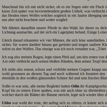
Manchmal bin ich mir nicht sicher, ob es ein Segen oder ein Fluch
kurze Zeit später von bevorstehendem großen Unheil, was vielleicht 
das Heulen eines Wolfes welches sogleich in ein Jaulen überging un
uns aber nicht beachtete und weiter weglief.
Wir führten daraufhin unsere Pferde in den Wald, bis dieser zu di
Lichtung ausmachte, auf der sich ein Lagerplatz befand. Einige Lei
Gleich darauf erkannten wir vier Männer, die sich leise unterhielte
sicher. Sie waren darüber hinaus gut gerüstet und trugen saubere 
sofort zu den Waffen. Das einzige was ich noch vernahm war, „Tötet
Ich zog also meinen Bogen, legte einen Pfeil auf, um den ersten von 
Axt oder vielleicht auch seinen bloßen Händen, dem armen Tropf den
Ich zielte also erneut, schoss und verfehlte meinen Gegner knapp un
wohl gesonnen an diesem Tag und noch während ich frustriert den 
ebenfalls in den weißen glänzenden Schnee fiel und sein frisches Bl
Sollte es war sein, alle meine Begleiter hatten
Odin
ihr Kampfgeschick
Kopf bis zu seinen Eiern spalten, was mir auch ohne zu übertreiben
welcher durch die Blätter der Bäume streicht, legte sich wieder über 
Ubbo
war wohl der erste, der anfing sich zu rühren, er kniete sic