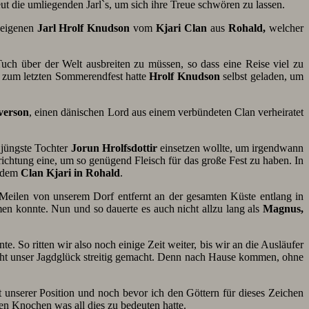
t die umliegenden Jarl`s, um sich ihre Treue schwören zu lassen.
eigenen
Jarl Hrolf Knudson
vom
Kjari Clan
aus
Rohald,
welcher
Tuch über der Welt ausbreiten zu müssen, so dass eine Reise viel zu
d zum letzten Sommerendfest hatte
Hrolf Knudson
selbst geladen, um
verson
, einen dänischen Lord aus einem verbündeten Clan verheiratet
 jüngste Tochter
Jorun
Hrolfsdottir
einsetzen wollte, um irgendwann
htung eine, um so genügend Fleisch für das große Fest zu haben. In
s dem
Clan Kjari in Rohald
.
n Meilen von unserem Dorf entfernt an der gesamten Küste entlang in
n konnte. Nun und so dauerte es auch nicht allzu lang als
Magnus,
. So ritten wir also noch einige Zeit weiter, bis wir an die Ausläufer
icht unser Jagdglück streitig gemacht. Denn nach Hause kommen, ohne
 unserer Position und noch bevor ich den Göttern für dieses Zeichen
en Knochen was all dies zu bedeuten hatte.