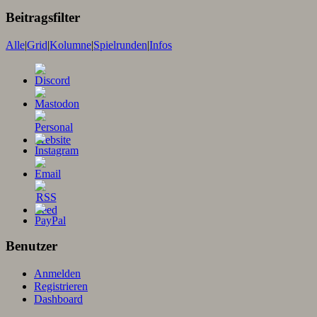
Beitragsfilter
Alle
|
Grid
|
Kolumne
|
Spielrunden
|
Infos
Benutzer
Anmelden
Registrieren
Dashboard