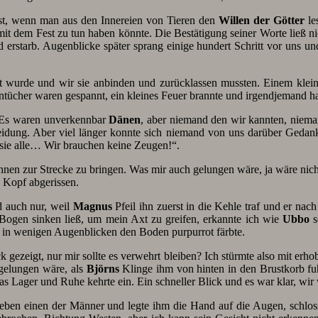
 ist, wenn man aus den Innereien von Tieren den
Willen der Götter
le
mit dem Fest zu tun haben könnte. Die Bestätigung seiner Worte ließ ni
d erstarb. Augenblicke später sprang einige hundert Schritt vor uns 
cht wurde und wir sie anbinden und zurücklassen mussten. Einem klein
nentücher waren gespannt, ein kleines Feuer brannte und irgendjemand
n. Es waren unverkennbar
Dänen
, aber niemand den wir kannten, niem
Kleidung. Aber viel länger konnte sich niemand von uns darüber Geda
 sie alle… Wir brauchen keine Zeugen!“.
ihnen zur Strecke zu bringen. Was mir auch gelungen wäre, ja wäre nic
 Kopf abgerissen.
d auch nur, weil
Magnus
Pfeil ihn zuerst in die Kehle traf und er nac
Bogen sinken ließ, um mein Axt zu greifen, erkannte ich wie
Ubbo
s
ut in wenigen Augenblicken den Boden purpurrot färbte.
 gezeigt, nur mir sollte es verwehrt bleiben? Ich stürmte also mit erh
 gelungen wäre, als
Björns
Klinge ihm von hinten in den Brustkorb fuh
das Lager und Ruhe kehrte ein. Ein schneller Blick und es war klar, wir
h neben einen der Männer und legte ihm die Hand auf die Augen, schl