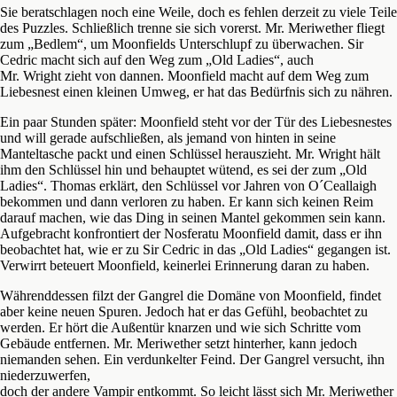
Sie beratschlagen noch eine Weile, doch es fehlen derzeit zu viele Teile
des Puzzles. Schließlich trenne sie sich vorerst. Mr. Meriwether fliegt
zum „Bedlem“, um Moonfields Unterschlupf zu überwachen. Sir
Cedric macht sich auf den Weg zum „Old Ladies“, auch
Mr. Wright zieht von dannen. Moonfield macht auf dem Weg zum
Liebesnest einen kleinen Umweg, er hat das Bedürfnis sich zu nähren.
Ein paar Stunden später: Moonfield steht vor der Tür des Liebesnestes
und will gerade aufschließen, als jemand von hinten in seine
Manteltasche packt und einen Schlüssel herauszieht. Mr. Wright hält
ihm den Schlüssel hin und behauptet wütend, es sei der zum „Old
Ladies“. Thomas erklärt, den Schlüssel vor Jahren von O´Ceallaigh
bekommen und dann verloren zu haben. Er kann sich keinen Reim
darauf machen, wie das Ding in seinen Mantel gekommen sein kann.
Aufgebracht konfrontiert der Nosferatu Moonfield damit, dass er ihn
beobachtet hat, wie er zu Sir Cedric in das „Old Ladies“ gegangen ist.
Verwirrt beteuert Moonfield, keinerlei Erinnerung daran zu haben.
Währenddessen filzt der Gangrel die Domäne von Moonfield, findet
aber keine neuen Spuren. Jedoch hat er das Gefühl, beobachtet zu
werden. Er hört die Außentür knarzen und wie sich Schritte vom
Gebäude entfernen. Mr. Meriwether setzt hinterher, kann jedoch
niemanden sehen. Ein verdunkelter Feind. Der Gangrel versucht, ihn
niederzuwerfen,
doch der andere Vampir entkommt. So leicht lässt sich Mr. Meriwether