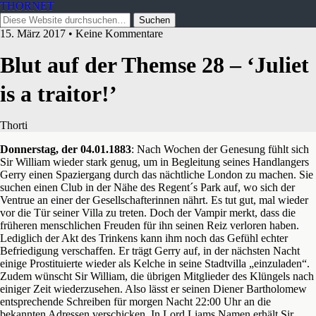
THORNET
15. März 2017 • Keine Kommentare
Blut auf der Themse 28 – ‘Juliet
is a traitor!’
Thorti
Donnerstag, der 04.01.1883
: Nach Wochen der Genesung fühlt sich
Sir William wieder stark genug, um in Begleitung seines Handlangers
Gerry einen Spaziergang durch das nächtliche London zu machen. Sie
suchen einen Club in der Nähe des Regent´s Park auf, wo sich der
Ventrue an einer der Gesellschafterinnen nährt. Es tut gut, mal wieder
vor die Tür seiner Villa zu treten. Doch der Vampir merkt, dass die
früheren menschlichen Freuden für ihn seinen Reiz verloren haben.
Lediglich der Akt des Trinkens kann ihm noch das Gefühl echter
Befriedigung verschaffen. Er trägt Gerry auf, in der nächsten Nacht
einige Prostituierte wieder als Kelche in seine Stadtvilla „einzuladen“.
Zudem wünscht Sir William, die übrigen Mitglieder des Klüngels nach
einiger Zeit wiederzusehen. Also lässt er seinen Diener Bartholomew
entsprechende Schreiben für morgen Nacht 22:00 Uhr an die
bekannten Adressen verschicken. In Lord Liams Namen erhält Sir