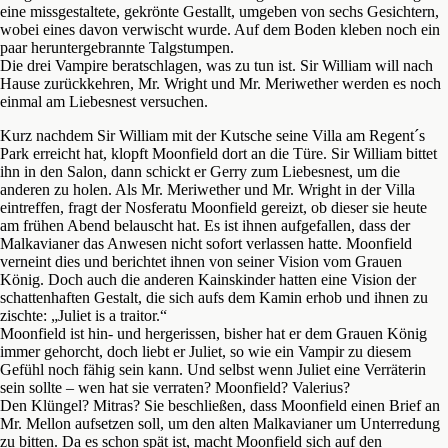
eine missgestaltete, gekrönte Gestallt, umgeben von sechs Gesichtern,
wobei eines davon verwischt wurde. Auf dem Boden kleben noch ein
paar heruntergebrannte Talgstumpen.
Die drei Vampire beratschlagen, was zu tun ist. Sir William will nach
Hause zurückkehren, Mr. Wright und Mr. Meriwether werden es noch
einmal am Liebesnest versuchen.
Kurz nachdem Sir William mit der Kutsche seine Villa am Regent´s
Park erreicht hat, klopft Moonfield dort an die Türe. Sir William bittet
ihn in den Salon, dann schickt er Gerry zum Liebesnest, um die
anderen zu holen. Als Mr. Meriwether und Mr. Wright in der Villa
eintreffen, fragt der Nosferatu Moonfield gereizt, ob dieser sie heute
am frühen Abend belauscht hat. Es ist ihnen aufgefallen, dass der
Malkavianer das Anwesen nicht sofort verlassen hatte. Moonfield
verneint dies und berichtet ihnen von seiner Vision vom Grauen
König. Doch auch die anderen Kainskinder hatten eine Vision der
schattenhaften Gestalt, die sich aufs dem Kamin erhob und ihnen zu
zischte: „Juliet is a traitor.“
Moonfield ist hin- und hergerissen, bisher hat er dem Grauen König
immer gehorcht, doch liebt er Juliet, so wie ein Vampir zu diesem
Gefühl noch fähig sein kann. Und selbst wenn Juliet eine Verräterin
sein sollte – wen hat sie verraten? Moonfield? Valerius?
Den Klüngel? Mitras? Sie beschließen, dass Moonfield einen Brief an
Mr. Mellon aufsetzen soll, um den alten Malkavianer um Unterredung
zu bitten. Da es schon spät ist, macht Moonfield sich auf den