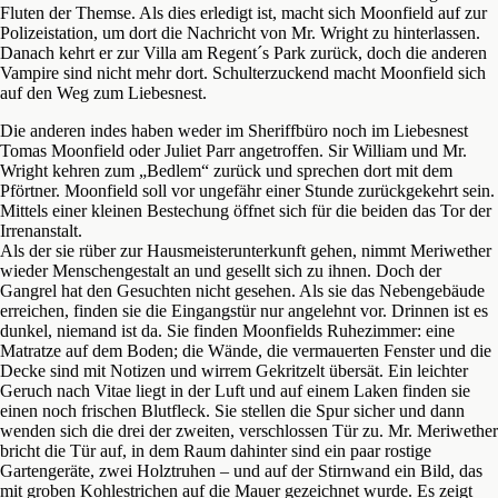
Fluten der Themse. Als dies erledigt ist, macht sich Moonfield auf zur
Polizeistation, um dort die Nachricht von Mr. Wright zu hinterlassen.
Danach kehrt er zur Villa am Regent´s Park zurück, doch die anderen
Vampire sind nicht mehr dort. Schulterzuckend macht Moonfield sich
auf den Weg zum Liebesnest.
Die anderen indes haben weder im Sheriffbüro noch im Liebesnest
Tomas Moonfield oder Juliet Parr angetroffen. Sir William und Mr.
Wright kehren zum „Bedlem“ zurück und sprechen dort mit dem
Pförtner. Moonfield soll vor ungefähr einer Stunde zurückgekehrt sein.
Mittels einer kleinen Bestechung öffnet sich für die beiden das Tor der
Irrenanstalt.
Als der sie rüber zur Hausmeisterunterkunft gehen, nimmt Meriwether
wieder Menschengestalt an und gesellt sich zu ihnen. Doch der
Gangrel hat den Gesuchten nicht gesehen. Als sie das Nebengebäude
erreichen, finden sie die Eingangstür nur angelehnt vor. Drinnen ist es
dunkel, niemand ist da. Sie finden Moonfields Ruhezimmer: eine
Matratze auf dem Boden; die Wände, die vermauerten Fenster und die
Decke sind mit Notizen und wirrem Gekritzelt übersät. Ein leichter
Geruch nach Vitae liegt in der Luft und auf einem Laken finden sie
einen noch frischen Blutfleck. Sie stellen die Spur sicher und dann
wenden sich die drei der zweiten, verschlossen Tür zu. Mr. Meriwether
bricht die Tür auf, in dem Raum dahinter sind ein paar rostige
Gartengeräte, zwei Holztruhen – und auf der Stirnwand ein Bild, das
mit groben Kohlestrichen auf die Mauer gezeichnet wurde. Es zeigt