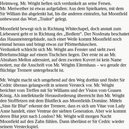
Heimweg. Mr. Wright heften sich verdunkelt an seine Fersen.
Mr. Meriwether ist etwas aufgefallen: Aus dem Spielkarten, mit dem
Sir William ihn abgelenkt hat, bis die anderen eintrafen, hat Moonfield
unbewusst das Wort „Traitor“ gelegt.
Moonfield bewegt sich in Richtung Whitechapel, doch anstatt zum
Liebesnest geht er in Richtung des „Bedlem“. Der Nosferatu beschattet
das Hausmeistergebäude, nach einer Weile kommt Moonfield noch
einmal heraus und bringt etwas zur Pförtnerhäuschen.
Verdunkelt schleicht sich Mr. Wright ans Fenster und sieht zwei
Briefumschläge auf einem Tischchen liegen. Der erste ist an Mr.
Abraham Mellon adressiert, auf dem zweiten Kuvert ist kein Name
notiert, nur die Anschrift von Mr. Wrights Elternhaus – wo gerade der
flüchtige Tremere untergebracht ist.
Mr. Wright macht sich umgehend auf den Weg dorthin und findet Sir
Cedric überaus gelangweilt in seinem Versteck vor. Mr. Wright
berichtet vom Treffen mit Sir Williams und der Vision vom Grauen
König. Als intellektuelle Herausforderung überreicht ihm Mr. Wright
den Stofffetzen mit dem Blutfleck aus Moonfields Domäne. Mittels
„Sinn für Blut“ erkennt der Tremere, dass es sich um Vitae von Lady
Anne handelt, einer Ventrue der siebten Generation. Aber wie kommt
deren Blut jetzt nach London? Mr. Wright will morgen Nacht
Moonfield auf den Zahn fühlen. Dann überlässt er Sir Cedric wieder
seinem Versteckspiel.