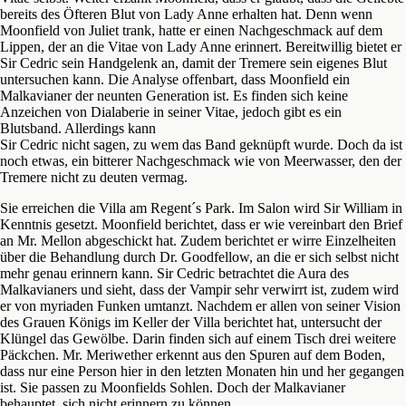
bereits des Öfteren Blut von Lady Anne erhalten hat. Denn wenn
Moonfield von Juliet trank, hatte er einen Nachgeschmack auf dem
Lippen, der an die Vitae von Lady Anne erinnert. Bereitwillig bietet er
Sir Cedric sein Handgelenk an, damit der Tremere sein eigenes Blut
untersuchen kann. Die Analyse offenbart, dass Moonfield ein
Malkavianer der neunten Generation ist. Es finden sich keine
Anzeichen von Dialaberie in seiner Vitae, jedoch gibt es ein
Blutsband. Allerdings kann
Sir Cedric nicht sagen, zu wem das Band geknüpft wurde. Doch da ist
noch etwas, ein bitterer Nachgeschmack wie von Meerwasser, den der
Tremere nicht zu deuten vermag.
Sie erreichen die Villa am Regent´s Park. Im Salon wird Sir William in
Kenntnis gesetzt. Moonfield berichtet, dass er wie vereinbart den Brief
an Mr. Mellon abgeschickt hat. Zudem berichtet er wirre Einzelheiten
über die Behandlung durch Dr. Goodfellow, an die er sich selbst nicht
mehr genau erinnern kann. Sir Cedric betrachtet die Aura des
Malkavianers und sieht, dass der Vampir sehr verwirrt ist, zudem wird
er von myriaden Funken umtanzt. Nachdem er allen von seiner Vision
des Grauen Königs im Keller der Villa berichtet hat, untersucht der
Klüngel das Gewölbe. Darin finden sich auf einem Tisch drei weitere
Päckchen. Mr. Meriwether erkennt aus den Spuren auf dem Boden,
dass nur eine Person hier in den letzten Monaten hin und her gegangen
ist. Sie passen zu Moonfields Sohlen. Doch der Malkavianer
behauptet, sich nicht erinnern zu können.