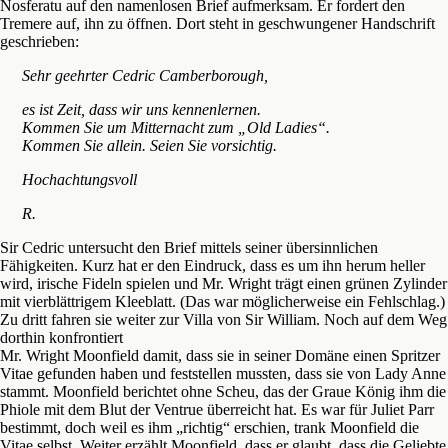
Nosferatu auf den namenlosen Brief aufmerksam. Er fordert den
Tremere auf, ihn zu öffnen. Dort steht in geschwungener Handschrift
geschrieben:
Sehr geehrter Cedric Camberborough,
es ist Zeit, dass wir uns kennenlernen.
Kommen Sie um Mitternacht zum „Old Ladies“.
Kommen Sie allein. Seien Sie vorsichtig.
Hochachtungsvoll
R.
Sir Cedric untersucht den Brief mittels seiner übersinnlichen
Fähigkeiten. Kurz hat er den Eindruck, dass es um ihn herum heller
wird, irische Fideln spielen und Mr. Wright trägt einen grünen Zylinder
mit vierblättrigem Kleeblatt. (Das war möglicherweise ein Fehlschlag.)
Zu dritt fahren sie weiter zur Villa von Sir William. Noch auf dem Weg
dorthin konfrontiert
Mr. Wright Moonfield damit, dass sie in seiner Domäne einen Spritzer
Vitae gefunden haben und feststellen mussten, dass sie von Lady Anne
stammt. Moonfield berichtet ohne Scheu, das der Graue König ihm die
Phiole mit dem Blut der Ventrue überreicht hat. Es war für Juliet Parr
bestimmt, doch weil es ihm „richtig“ erschien, trank Moonfield die
Vitae selbst. Weiter erzählt Moonfield, dass er glaubt, dass die Geliebte