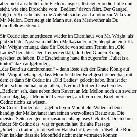
aber nicht abschütteln. In Fledermausgestalt steigt er in die Lüfte und
sieht, wie eine Droschke vom „Bedlem“ davon fährt. Der Gangrel
folgt der Kutsche bis in die Außenbezirke von London zur Villa von
Mr. Mellon. Dort steigt ein Mann aus, den Meriwether als Dr.
Goodfellow erkennt.
Sir Cedric sitzt unterdessen wieder im Elternhaus von Mr. Wright, als
plötzlich der Nosferatu mit dem Malkavianer im Schlepptrau eintrifft.
Mr. Wright verlangt, dass Sir Cedric von seinem Termin im „Old
Ladies“ berichtet. Der Tremere erklärt, dort den Grauen König
gesehen zu haben. Die Erscheinung hatte ihn zugerufen „Juliet is a
traitor“ dazu aufgefordert,
„das Band zu durchtrennen“ – dann löste sich der Graue König auf.
Mr. Wright behauptet, dass Moonfield den Brief geschrieben hat, mit
dem er dann Sir Cedric ins „Old Ladies“ gelockt habe. Ihm ist der
Brief schon einmal aufgefallen, als er im Pförtner-häuschen des
„Bedlem“ sah, dass neben dem Kuvert an Mr. Mellon noch ein zweiter
Umschlag lag… Moonfield versichert, auch von dem Brief an Sir
Cedric nichts zu wissen.
Sir Cedric fordert das Tagebuch von Moonfield. Widerstrebend
händigt der Malkavianer ihm seinen wertvollsten Besitz aus. Die
meisten Seiten zeigen nur zusammenhangloses Gekritzel. Doch dann
findet Sir Cedric das, was er gesucht hat: die alte Passage
„Juliet is a traitor“, in derselben Handschrift, wie der rätselhafte Brief.
Nun ist klar, dass sie Moonfield nicht mehr vertrauen können.