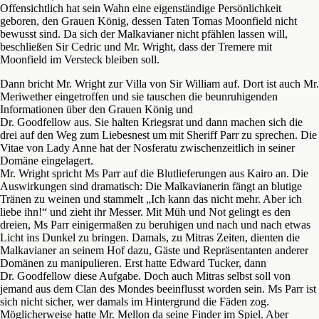
Offensichtlich hat sein Wahn eine eigenständige Persönlichkeit
geboren, den Grauen König, dessen Taten Tomas Moonfield nicht
bewusst sind. Da sich der Malkavianer nicht pfählen lassen will,
beschließen Sir Cedric und Mr. Wright, dass der Tremere mit
Moonfield im Versteck bleiben soll.
Dann bricht Mr. Wright zur Villa von Sir William auf. Dort ist auch Mr.
Meriwether eingetroffen und sie tauschen die beunruhigenden
Informationen über den Grauen König und
Dr. Goodfellow aus. Sie halten Kriegsrat und dann machen sich die
drei auf den Weg zum Liebesnest um mit Sheriff Parr zu sprechen. Die
Vitae von Lady Anne hat der Nosferatu zwischenzeitlich in seiner
Domäne eingelagert.
Mr. Wright spricht Ms Parr auf die Blutlieferungen aus Kairo an. Die
Auswirkungen sind dramatisch: Die Malkavianerin fängt an blutige
Tränen zu weinen und stammelt „Ich kann das nicht mehr. Aber ich
liebe ihn!“ und zieht ihr Messer. Mit Müh und Not gelingt es den
dreien, Ms Parr einigermaßen zu beruhigen und nach und nach etwas
Licht ins Dunkel zu bringen. Damals, zu Mitras Zeiten, dienten die
Malkavianer an seinem Hof dazu, Gäste und Repräsentanten anderer
Domänen zu manipulieren. Erst hatte Edward Tucker, dann
Dr. Goodfellow diese Aufgabe. Doch auch Mitras selbst soll von
jemand aus dem Clan des Mondes beeinflusst worden sein. Ms Parr ist
sich nicht sicher, wer damals im Hintergrund die Fäden zog.
Möglicherweise hatte Mr. Mellon da seine Finder im Spiel. Aber