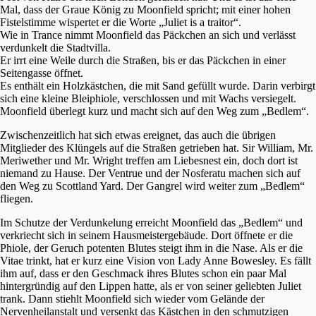
Mal, dass der Graue König zu Moonfield spricht; mit einer hohen
Fistelstimme wispertet er die Worte „Juliet is a traitor“.
Wie in Trance nimmt Moonfield das Päckchen an sich und verlässt
verdunkelt die Stadtvilla.
Er irrt eine Weile durch die Straßen, bis er das Päckchen in einer
Seitengasse öffnet.
Es enthält ein Holzkästchen, die mit Sand gefüllt wurde. Darin verbirgt
sich eine kleine Bleiphiole, verschlossen und mit Wachs versiegelt.
Moonfield überlegt kurz und macht sich auf den Weg zum „Bedlem“.
Zwischenzeitlich hat sich etwas ereignet, das auch die übrigen
Mitglieder des Klüngels auf die Straßen getrieben hat. Sir William, Mr.
Meriwether und Mr. Wright treffen am Liebesnest ein, doch dort ist
niemand zu Hause. Der Ventrue und der Nosferatu machen sich auf
den Weg zu Scottland Yard. Der Gangrel wird weiter zum „Bedlem“
fliegen.
Im Schutze der Verdunkelung erreicht Moonfield das „Bedlem“ und
verkriecht sich in seinem Hausmeistergebäude. Dort öffnete er die
Phiole, der Geruch potenten Blutes steigt ihm in die Nase. Als er die
Vitae trinkt, hat er kurz eine Vision von Lady Anne Bowesley. Es fällt
ihm auf, dass er den Geschmack ihres Blutes schon ein paar Mal
hintergründig auf den Lippen hatte, als er von seiner geliebten Juliet
trank. Dann stiehlt Moonfield sich wieder vom Gelände der
Nervenheilanstalt und versenkt das Kästchen in den schmutzigen