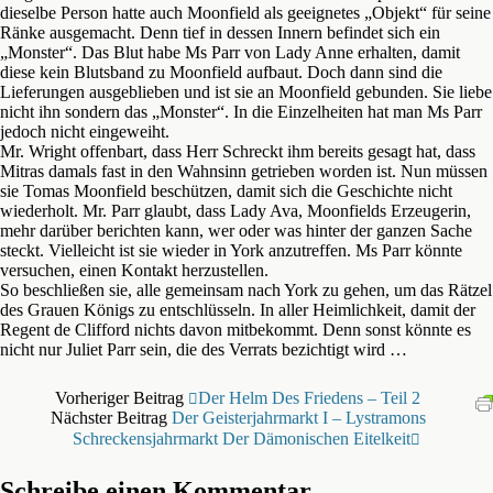
dieselbe Person hatte auch Moonfield als geeignetes „Objekt“ für seine
Ränke ausgemacht. Denn tief in dessen Innern befindet sich ein
„Monster“. Das Blut habe Ms Parr von Lady Anne erhalten, damit
diese kein Blutsband zu Moonfield aufbaut. Doch dann sind die
Lieferungen ausgeblieben und ist sie an Moonfield gebunden. Sie liebe
nicht ihn sondern das „Monster“. In die Einzelheiten hat man Ms Parr
jedoch nicht eingeweiht.
Mr. Wright offenbart, dass Herr Schreckt ihm bereits gesagt hat, dass
Mitras damals fast in den Wahnsinn getrieben worden ist. Nun müssen
sie Tomas Moonfield beschützen, damit sich die Geschichte nicht
wiederholt. Mr. Parr glaubt, dass Lady Ava, Moonfields Erzeugerin,
mehr darüber berichten kann, wer oder was hinter der ganzen Sache
steckt. Vielleicht ist sie wieder in York anzutreffen. Ms Parr könnte
versuchen, einen Kontakt herzustellen.
So beschließen sie, alle gemeinsam nach York zu gehen, um das Rätzel
des Grauen Königs zu entschlüsseln. In aller Heimlichkeit, damit der
Regent de Clifford nichts davon mitbekommt. Denn sonst könnte es
nicht nur Juliet Parr sein, die des Verrats bezichtigt wird …
Vorheriger Beitrag
Der Helm Des Friedens – Teil 2
Nächster Beitrag
Der Geisterjahrmarkt I – Lystramons
Schreckensjahrmarkt Der Dämonischen Eitelkeit
Schreibe einen Kommentar