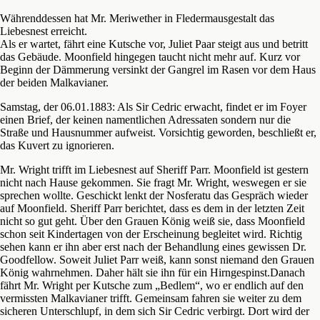
Währenddessen hat Mr. Meriwether in Fledermausgestalt das
Liebesnest erreicht.
Als er wartet, fährt eine Kutsche vor, Juliet Paar steigt aus und betritt
das Gebäude. Moonfield hingegen taucht nicht mehr auf. Kurz vor
Beginn der Dämmerung versinkt der Gangrel im Rasen vor dem Haus
der beiden Malkavianer.
Samstag, der 06.01.1883: Als Sir Cedric erwacht, findet er im Foyer
einen Brief, der keinen namentlichen Adressaten sondern nur die
Straße und Hausnummer aufweist. Vorsichtig geworden, beschließt er,
das Kuvert zu ignorieren.
Mr. Wright trifft im Liebesnest auf Sheriff Parr. Moonfield ist gestern
nicht nach Hause gekommen. Sie fragt Mr. Wright, weswegen er sie
sprechen wollte. Geschickt lenkt der Nosferatu das Gespräch wieder
auf Moonfield. Sheriff Parr berichtet, dass es dem in der letzten Zeit
nicht so gut geht. Über den Grauen König weiß sie, dass Moonfield
schon seit Kindertagen von der Erscheinung begleitet wird. Richtig
sehen kann er ihn aber erst nach der Behandlung eines gewissen Dr.
Goodfellow. Soweit Juliet Parr weiß, kann sonst niemand den Grauen
König wahrnehmen. Daher hält sie ihn für ein Hirngespinst.Danach
fährt Mr. Wright per Kutsche zum „Bedlem“, wo er endlich auf den
vermissten Malkavianer trifft. Gemeinsam fahren sie weiter zu dem
sicheren Unterschlupf, in dem sich Sir Cedric verbirgt. Dort wird der