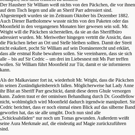
Der Hausherr Sir William weiß nichts von den Päckchen, die vor ihnen
auf dem Tisch liegen und alle an Sherif Parr adressiert sind.
Abgestempelt wurden sie im Zeitraum Oktober bis Dezember 1882.
Auch Diener Bartholomew wusste nichts von den Paketen oder das
Moonfield in den vergangenen Monaten hier gewesen sein soll. Mr.
Wright will die Päckchen sicherstellen, da sie an das Sheriffbüro
adressiert wurden. Mr. Meriwether hingegen vertritt die Ansicht, dass
die Päckchen lieber an Ort und Stelle bleiben sollten. Damit der Streit
nicht eskaliert, pocht Sir William auf sein Domänenrecht und erklärt,
dass alle erstmal Ruhe bewahren sollen. Sie vereinbaren, dass sie sich
alle – bis auf Sir Cedric – um drei im Liebesnest mit Ms Parr treffen
wollen. Sir William führt Moonfield zur Tür, damit er sie informieren
kann.
Als der Malkavianer fort ist, wiederholt Mr. Wright, dass die Päckchen
in seinen Zuständigkeitsbereich fallen. Möglicherweise hat Lady Anne
ihr Blut an Sheriff Parr geschickt, damit diese deren Ghule versorgen
kann. Zudem traut er der ominösen Behandlung durch Dr. Goodfellow
nicht, wohlmöglich wird Moonfield dadurch irgendwie manipuliert. Sir
Cedric berichtet, dass er noch einmal einen Blick auf das silberne Band
geworfen hat, das sie alle umgibt. Doch nun sind alle
„Schicksalsfäden“ nur noch um Tomas gewunden. Außerdem weißt
seine Aura Merkmale auf, die eindeutig auf Magie zurückzuführen
sind.