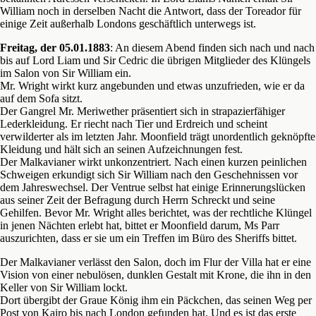
William noch in derselben Nacht die Antwort, dass der Toreador für
einige Zeit außerhalb Londons geschäftlich unterwegs ist.
Freitag, der 05.01.1883
: An diesem Abend finden sich nach und nach
bis auf Lord Liam und Sir Cedric die übrigen Mitglieder des Klüngels
im Salon von Sir William ein.
Mr. Wright wirkt kurz angebunden und etwas unzufrieden, wie er da
auf dem Sofa sitzt.
Der Gangrel Mr. Meriwether präsentiert sich in strapazierfähiger
Lederkleidung. Er riecht nach Tier und Erdreich und scheint
verwilderter als im letzten Jahr. Moonfield trägt unordentlich geknöpfte
Kleidung und hält sich an seinen Aufzeichnungen fest.
Der Malkavianer wirkt unkonzentriert. Nach einen kurzen peinlichen
Schweigen erkundigt sich Sir William nach den Geschehnissen vor
dem Jahreswechsel. Der Ventrue selbst hat einige Erinnerungslücken
aus seiner Zeit der Befragung durch Herrn Schreckt und seine
Gehilfen. Bevor Mr. Wright alles berichtet, was der rechtliche Klüngel
in jenen Nächten erlebt hat, bittet er Moonfield darum, Ms Parr
auszurichten, dass er sie um ein Treffen im Büro des Sheriffs bittet.
Der Malkavianer verlässt den Salon, doch im Flur der Villa hat er eine
Vision von einer nebulösen, dunklen Gestalt mit Krone, die ihn in den
Keller von Sir William lockt.
Dort übergibt der Graue König ihm ein Päckchen, das seinen Weg per
Post von Kairo bis nach London gefunden hat. Und es ist das erste