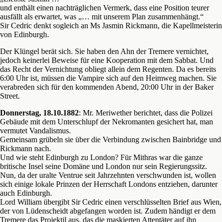
und enthält einen nachträglichen Vermerk, dass eine Position teurer
ausfällt als erwartet, was „… mit unserem Plan zusammenhängt.“
Sir Cedric denkt sogleich an Ms Jasmin Rickmann, die Kapellmeisterin
von Edinburgh.
Der Klüngel berät sich. Sie haben den Ahn der Tremere vernichtet,
jedoch keinerlei Beweise für eine Kooperation mit dem Sabbat. Und
das Recht der Vernichtung obliegt allein dem Regenten. Da es bereits
6:00 Uhr ist, müssen die Vampire sich auf den Heimweg machen. Sie
verabreden sich für den kommenden Abend, 20:00 Uhr in der Baker
Street.
Donnerstag, 18.10.1882
: Mr. Meriwether berichtet, dass die Polizei
Gebäude mit dem Unterschlupf der Nekromanten gesichert hat, man
vermutet Vandalismus.
Gemeinsam grübeln sie über die Verbindung zwischen Bainbridge und
Rickmann nach.
Und wie steht Edinburgh zu London? Für Mithras war die ganze
britische Insel seine Domäne und London nur sein Regierungssitz.
Nun, da der uralte Ventrue seit Jahrzehnten verschwunden ist, wollen
sich einige lokale Prinzen der Herrschaft Londons entziehen, darunter
auch Edinburgh.
Lord William übergibt Sir Cedric einen verschlüsselten Brief aus Wien,
der von Lüdenscheidt abgefangen worden ist. Zudem händigt er dem
Tremere das Projektil aus, das die maskierten Attentäter auf ihn