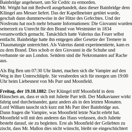
Bainbridge angeheuert, um Sir Cedric zu ermorden.
Mr. Wright hat mit Bedwell ausgehandelt, dass dieser Bainbridge dem
Klüngel ans Messer liefert. Das der Kapellmeister getötet wurde,
geschah dann dummerweise in der Hitze des Gefechtes. Und der
Nosferatu hat noch mehr brisante Informationen: Die Giovanni wurden
seinerzeit zu Unrecht für den Brand von Westmister in 1834
verantwortlich gemacht. Tatsächlich hatte Valerius das Feuer selbst
entfacht. Bainbridge hatte ihn entgegen aller Gesetze der Tremere in
Thaumaturgie unterrichtet. Als Valerius damit experimentierte, kam es
zu dem Brand. Dies schob er den Giovanni in die Schuhe und
verbannte sie aus London. Seitdem sind die Nekromanten auf Rache
aus.
Als Big Ben um 07:30 Uhr läutet, machen sich die Vampire auf den
Weg in ihre Unterschlüpfe. Sie verabreden sich für morgen um 19:00
Uhr beim Liebesnest von Ms Parr und Moonfield.
Freitag, der 19.10.1882
: Der Klüngel triff Moonfield in dem
Häuschen an, dass er sich mit Juliette Parr teilt. Der Malkavianer wirkt
fahrig und durcheinander, ganz anders als in den letzten Monaten.
Lord William tauscht sich kurz mit Ms Parr über Bainbridge aus.
Dann fragen die Vampire, was Moonfield letzte Nacht erlebt hat.
Moonfield will mit den anderen das Haus verlassen, doch Juliette
besteht darauf, sie zu begleiten. Erst als Moonfield der Geliebten zu
zischt, dass Mr. Mallon dies nicht wünscht, bleibt sie eingeschüchtert