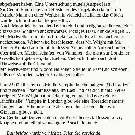
abgefeuert haben. Eine Untersuchung mittels Auspex lässt
Sir Cedric Eindrücke vom Hersteller des Projektils erfahren: ein
fremder Mann an einer Werkbank, vielleicht Italiener, das Objekt
wurde nicht in London hergestellt …
Auch Moonfield betrachtet das Projektil und fertigt anschließend eine
Skizze des Schützen an: schwarzes, lockiges Haar, dunkle Augen …
Mr. Meriwether nimmt das Projektil an sich. Er will versuchen, es
nachzubauen. Weiter wird beschlossen, dass Mr. Wright mit Mr.
Tenner Kontakt aufnimmt. In dessen Archiv soll er Aufzeichnungen
über frühere Machenschaften von Vampiren, die nicht zur Londoner
Gesellschaft gehörten, durchsehen. Vielleicht finden sich dort
Hinweise auf die Giovanni.
Mr. Meriwether und Moonfield sollen Streife im East End schieben,
falls der Marodeur wieder zuschlagen sollte.
Um 23:00 Uhr treffen sich die Vampire im ehemaligen „Old Ladies“
und tauschen Erkenntnisse aus. Im East End hat sich nichts Neues
ereignet. Mr. Wright hat in Erfahrung gebracht, dass es einige
„inoffizielle“ Vampire in London gibt, wie eine Toreador namens
Dingwell aus Edinburgh, die als Geisel hier festgehalten wird.
Giovanni gibt es nicht.
Sir Cerdic hat den verschlüsselten Brief übersetzt. Dessen kurze,
knappe und unheilvollschwangere Botschaft lautet:
Bainbridge wurde vernichtet. Seien Sie vorsichtig.