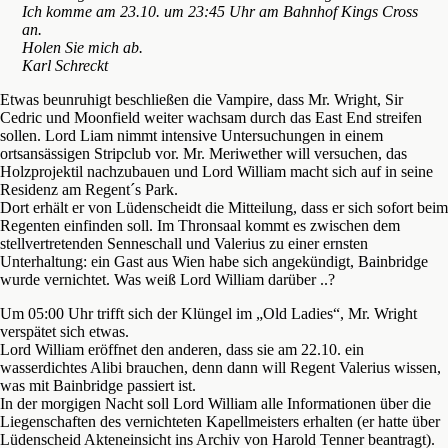
Ich komme am 23.10. um 23:45 Uhr am Bahnhof Kings Cross
an.
Holen Sie mich ab.
Karl Schreckt
Etwas beunruhigt beschließen die Vampire, dass Mr. Wright, Sir
Cedric und Moonfield weiter wachsam durch das East End streifen
sollen. Lord Liam nimmt intensive Untersuchungen in einem
ortsansässigen Stripclub vor. Mr. Meriwether will versuchen, das
Holzprojektil nachzubauen und Lord William macht sich auf in seine
Residenz am Regent´s Park.
Dort erhält er von Lüdenscheidt die Mitteilung, dass er sich sofort beim
Regenten einfinden soll. Im Thronsaal kommt es zwischen dem
stellvertretenden Senneschall und Valerius zu einer ernsten
Unterhaltung: ein Gast aus Wien habe sich angekündigt, Bainbridge
wurde vernichtet. Was weiß Lord William darüber ..?
Um 05:00 Uhr trifft sich der Klüngel im „Old Ladies“, Mr. Wright
verspätet sich etwas.
Lord William eröffnet den anderen, dass sie am 22.10. ein
wasserdichtes Alibi brauchen, denn dann will Regent Valerius wissen,
was mit Bainbridge passiert ist.
In der morgigen Nacht soll Lord William alle Informationen über die
Liegenschaften des vernichteten Kapellmeisters erhalten (er hatte über
Lüdenscheid Akteneinsicht ins Archiv von Harold Tenner beantragt).