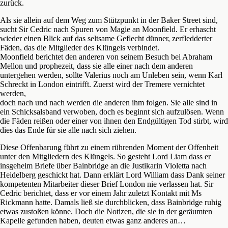
zurück.
Als sie allein auf dem Weg zum Stützpunkt in der Baker Street sind,
sucht Sir Cedric nach Spuren von Magie an Moonfield. Er erhascht
wieder einen Blick auf das seltsame Geflecht dünner, zerfledderter
Fäden, das die Mitglieder des Klüngels verbindet.
Moonfield berichtet den anderen von seinem Besuch bei Abraham
Mellon und prophezeit, dass sie alle einer nach dem anderen
untergehen werden, sollte Valerius noch am Unleben sein, wenn Karl
Schreckt in London eintrifft. Zuerst wird der Tremere vernichtet
werden,
doch nach und nach werden die anderen ihm folgen. Sie alle sind in
ein Schicksalsband verwoben, doch es beginnt sich aufzulösen. Wenn
die Fäden reißen oder einer von ihnen den Endgültigen Tod stirbt, wird
dies das Ende für sie alle nach sich ziehen.
Diese Offenbarung führt zu einem rührenden Moment der Offenheit
unter den Mitgliedern des Klüngels. So gesteht Lord Liam dass er
insgeheim Briefe über Bainbridge an die Justikarin Violetta nach
Heidelberg geschickt hat. Dann erklärt Lord William dass Dank seiner
kompetenten Mitarbeiter dieser Brief London nie verlassen hat. Sir
Cedric berichtet, dass er vor einem Jahr zuletzt Kontakt mit Ms
Rickmann hatte. Damals ließ sie durchblicken, dass Bainbridge ruhig
etwas zustoßen könne. Doch die Notizen, die sie in der geräumten
Kapelle gefunden haben, deuten etwas ganz anderes an…