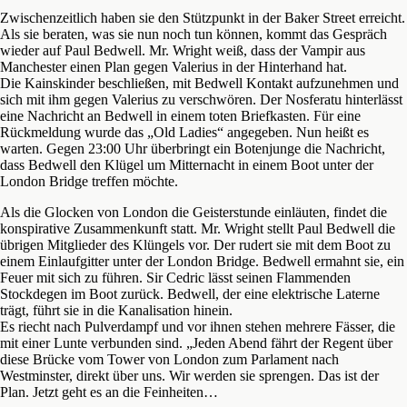
Zwischenzeitlich haben sie den Stützpunkt in der Baker Street erreicht.
Als sie beraten, was sie nun noch tun können, kommt das Gespräch
wieder auf Paul Bedwell. Mr. Wright weiß, dass der Vampir aus
Manchester einen Plan gegen Valerius in der Hinterhand hat.
Die Kainskinder beschließen, mit Bedwell Kontakt aufzunehmen und
sich mit ihm gegen Valerius zu verschwören. Der Nosferatu hinterlässt
eine Nachricht an Bedwell in einem toten Briefkasten. Für eine
Rückmeldung wurde das „Old Ladies“ angegeben. Nun heißt es
warten. Gegen 23:00 Uhr überbringt ein Botenjunge die Nachricht,
dass Bedwell den Klügel um Mitternacht in einem Boot unter der
London Bridge treffen möchte.
Als die Glocken von London die Geisterstunde einläuten, findet die
konspirative Zusammenkunft statt. Mr. Wright stellt Paul Bedwell die
übrigen Mitglieder des Klüngels vor. Der rudert sie mit dem Boot zu
einem Einlaufgitter unter der London Bridge. Bedwell ermahnt sie, ein
Feuer mit sich zu führen. Sir Cedric lässt seinen Flammenden
Stockdegen im Boot zurück. Bedwell, der eine elektrische Laterne
trägt, führt sie in die Kanalisation hinein.
Es riecht nach Pulverdampf und vor ihnen stehen mehrere Fässer, die
mit einer Lunte verbunden sind. „Jeden Abend fährt der Regent über
diese Brücke vom Tower von London zum Parlament nach
Westminster, direkt über uns. Wir werden sie sprengen. Das ist der
Plan. Jetzt geht es an die Feinheiten…