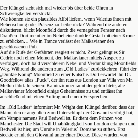
Der Klüngel sieht sich mal wieder bis über beide Ohren in
Schwierigkeiten verstrickt.
Wie können sie ein plausibles Alibi liefern, wenn Valerius ihnen mit
Beherrschung oder Präsenz zu Leibe rückt? Während die anderen
diskutieren, blickt Moonfield durch die vernagelten Fenster nach
Draußen. Dort meint er im Nebel eine dunkle Gestalt mit einer Krone
zu erblicken… Wie in Trance verlässt der Malkavianer den
geschlossenen Pub.
Auf die Rufe der Gefährten reagiert er nicht. Zwar gelingt es Sir
Cedric noch einen Moment, den Malkavianer mittels Auspex zu
verfolgen, doch bald verschleiern Nebel und Verdunklung Moonfields
Weg. Während die anderen zum „Old Ladies“ zurückkehren, führt der
„Dunkle König“ Moonfield zu einer Kutsche. Dort erwartet ihn Dr.
Goodfellow alias „Puck“, der ihn raus aus London zur Villa von Mr.
Mellon fährt. In seinem Kaminzimmer raunt der gefürchtete, alte
Malkavianer Moonfield einige Geheimnisse zu und entlässt ihn
anschließend mit einen Auftrag und einem Versprechen.
Im „Old Ladies“ informiert Mr. Wright den Klüngel darüber, dass der
Mann, den er angeblich zum Unterschlupf der Giovanni verfolgt hat,
ein Vampir namens Paul Bedwell ist. Er dient dem Prinzen von
Manchester. Die Stadt will Unabhängigkeit von London erlangen und
Bedwell ist hier, um Unruhe in Valerius´ Domäne zu stiften. Erst
steckte er mit den Giovanni unter einer Decke. Diese wurden von