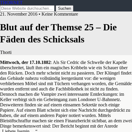
THORNET
21. November 2016 • Keine Kommentare
Blut auf der Themse 25 – Die
Fäden des Schicksals
Thorti
Mittwoch, der 17.10.1882
: Als Sir Cedric die Schwelle der Kapelle
überschreitet, läuft ihm ein magisches Kribbeln wie ein Schauer über
den Rücken. Doch mehr scheint nicht zu passieren. Der Klüngel findet
das Gebäude nahezu vollständig leergeräumt vor: die wenigen
verbliebenen Möbel sind mit Tüchern verhangen worden, die Gemälde
wurden entfernt und auch die Fachbibliothek ist nicht zu finden.
Dennoch machen die Vampire zwei interessante Entdeckungen: im
Keller verbirgt sich ein Geheimgang zum Londoner U-Bahnnetz.
Desweiteren finden sie auf einem einsamen Sekretär noch einige
Papiere. Auf einem Blatt scheint sich eine Nachricht durchgedrückt zu
haben, die auf einem anderen Papier notiert wurden. Mittels
Bleistiftschraffur machen sie einen Finanzbericht sichtbar, an dem zwei
Dinge bemerkenswert sind: Der Bericht beginnt mit der Anrede
„Liebste Jasmin …“