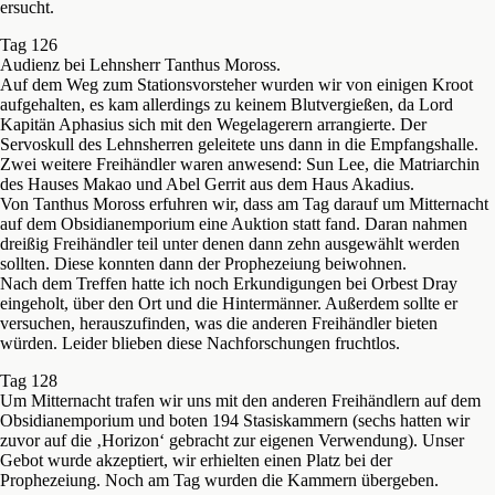
ersucht.
Tag 126
Audienz bei Lehnsherr Tanthus Moross.
Auf dem Weg zum Stationsvorsteher wurden wir von einigen Kroot
aufgehalten, es kam allerdings zu keinem Blutvergießen, da Lord
Kapitän Aphasius sich mit den Wegelagerern arrangierte. Der
Servoskull des Lehnsherren geleitete uns dann in die Empfangshalle.
Zwei weitere Freihändler waren anwesend: Sun Lee, die Matriarchin
des Hauses Makao und Abel Gerrit aus dem Haus Akadius.
Von Tanthus Moross erfuhren wir, dass am Tag darauf um Mitternacht
auf dem Obsidianemporium eine Auktion statt fand. Daran nahmen
dreißig Freihändler teil unter denen dann zehn ausgewählt werden
sollten. Diese konnten dann der Prophezeiung beiwohnen.
Nach dem Treffen hatte ich noch Erkundigungen bei Orbest Dray
eingeholt, über den Ort und die Hintermänner. Außerdem sollte er
versuchen, herauszufinden, was die anderen Freihändler bieten
würden. Leider blieben diese Nachforschungen fruchtlos.
Tag 128
Um Mitternacht trafen wir uns mit den anderen Freihändlern auf dem
Obsidianemporium und boten 194 Stasiskammern (sechs hatten wir
zuvor auf die ‚Horizon‘ gebracht zur eigenen Verwendung). Unser
Gebot wurde akzeptiert, wir erhielten einen Platz bei der
Prophezeiung. Noch am Tag wurden die Kammern übergeben.