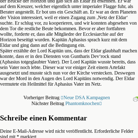
der Brücke der Horizon und gab sich als Eldar zu erkennen. Er war
auf dem Kreuzer, welcher eigentlich unter imperialer Flagge fuhr, als
Berater angestellt. Er bot uns ein Geschäft an. Er war an dem Planeten
der Vision interessiert, weil er einen Zugang zum ‚Netz der Eldar‘
suchte. Er schlug vor, zu kooperieren, und wir konnten abgesehen von
dem Tor die restliche Beute bekommen. Bevor er aber fortfahren
wollte, forderte er, dass alle Mitgliedre der Ecclesiarchie auf der
Horizon beseitigt wurden. Kapitän Aphasius sprach kurz mit dem
Eldar und ging dann auf die Bedingung ein.
Später erzählte der Lord Kapitän uns, dass der Eldar glaubhaft machen
konnte, dass er in den Diensten von Guntharis Dev‘rock stand
(Aphasius totgeglaubter Vater). Der Lord Kapitän wusste bereits, dass
sein Vater noch lebte. Dieser war vor einiger Zeit einem Artefakt
ausgesetzt und musste sich nun vor der Kirche verstecken. Deswegen
war der Mord in den Augen des Lord Kapitäns notwendig. Der Eldar
vermutete ein Heilmittel für Aphasius Vater im Netz.
Vorheriger Beitrag
Neue DSA Kampagnen
Nächster Beitrag
Phantomknochen
Schreibe einen Kommentar
Deine E-Mail-Adresse wird nicht veröffentlicht.
Erforderliche Felder
sind mit
*
markiert