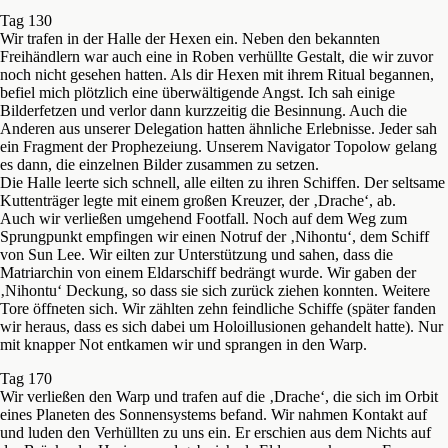
Tag 130
Wir trafen in der Halle der Hexen ein. Neben den bekannten
Freihändlern war auch eine in Roben verhüllte Gestalt, die wir zuvor
noch nicht gesehen hatten. Als dir Hexen mit ihrem Ritual begannen,
befiel mich plötzlich eine überwältigende Angst. Ich sah einige
Bilderfetzen und verlor dann kurzzeitig die Besinnung. Auch die
Anderen aus unserer Delegation hatten ähnliche Erlebnisse. Jeder sah
ein Fragment der Prophezeiung. Unserem Navigator Topolow gelang
es dann, die einzelnen Bilder zusammen zu setzen.
Die Halle leerte sich schnell, alle eilten zu ihren Schiffen. Der seltsame
Kuttenträger legte mit einem großen Kreuzer, der ‚Drache‘, ab.
Auch wir verließen umgehend Footfall. Noch auf dem Weg zum
Sprungpunkt empfingen wir einen Notruf der ‚Nihontu‘, dem Schiff
von Sun Lee. Wir eilten zur Unterstützung und sahen, dass die
Matriarchin von einem Eldarschiff bedrängt wurde. Wir gaben der
‚Nihontu‘ Deckung, so dass sie sich zurück ziehen konnten. Weitere
Tore öffneten sich. Wir zählten zehn feindliche Schiffe (später fanden
wir heraus, dass es sich dabei um Holoillusionen gehandelt hatte). Nur
mit knapper Not entkamen wir und sprangen in den Warp.
Tag 170
Wir verließen den Warp und trafen auf die ‚Drache‘, die sich im Orbit
eines Planeten des Sonnensystems befand. Wir nahmen Kontakt auf
und luden den Verhüllten zu uns ein. Er erschien aus dem Nichts auf