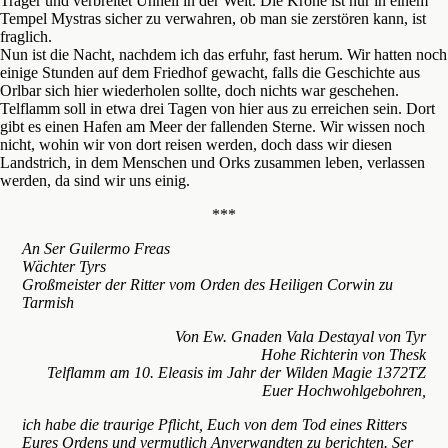
Träger und verbreitet Unheil in der Welt. Die Krone ist nur in einem
Tempel Mystras sicher zu verwahren, ob man sie zerstören kann, ist
fraglich.
Nun ist die Nacht, nachdem ich das erfuhr, fast herum. Wir hatten noch
einige Stunden auf dem Friedhof gewacht, falls die Geschichte aus
Orlbar sich hier wiederholen sollte, doch nichts war geschehen.
Telflamm soll in etwa drei Tagen von hier aus zu erreichen sein. Dort
gibt es einen Hafen am Meer der fallenden Sterne. Wir wissen noch
nicht, wohin wir von dort reisen werden, doch dass wir diesen
Landstrich, in dem Menschen und Orks zusammen leben, verlassen
werden, da sind wir uns einig.
***
An Ser Guilermo Freas
Wächter Tyrs
Großmeister der Ritter vom Orden des Heiligen Corwin zu
Tarmish
Von Ew. Gnaden Vala Destayal von Tyr
Hohe Richterin von Thesk
Telflamm am 10. Eleasis im Jahr der Wilden Magie 1372TZ
Euer Hochwohlgebohren,
ich habe die traurige Pflicht, Euch von dem Tod eines Ritters
Eures Ordens und vermutlich Anverwandten zu berichten. Ser