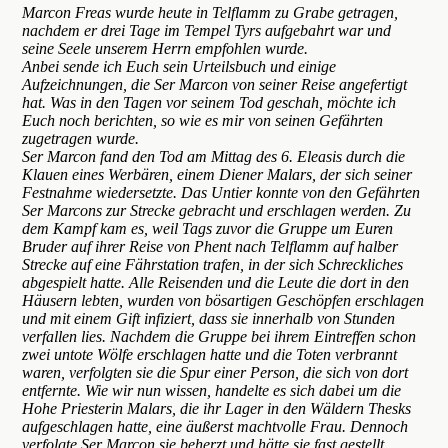
Marcon Freas wurde heute in Telflamm zu Grabe getragen,
nachdem er drei Tage im Tempel Tyrs aufgebahrt war und
seine Seele unserem Herrn empfohlen wurde.
Anbei sende ich Euch sein Urteilsbuch und einige
Aufzeichnungen, die Ser Marcon von seiner Reise angefertigt
hat. Was in den Tagen vor seinem Tod geschah, möchte ich
Euch noch berichten, so wie es mir von seinen Gefährten
zugetragen wurde.
Ser Marcon fand den Tod am Mittag des 6. Eleasis durch die
Klauen eines Werbären, einem Diener Malars, der sich seiner
Festnahme wiedersetzte. Das Untier konnte von den Gefährten
Ser Marcons zur Strecke gebracht und erschlagen werden. Zu
dem Kampf kam es, weil Tags zuvor die Gruppe um Euren
Bruder auf ihrer Reise von Phent nach Telflamm auf halber
Strecke auf eine Fährstation trafen, in der sich Schreckliches
abgespielt hatte. Alle Reisenden und die Leute die dort in den
Häusern lebten, wurden von bösartigen Geschöpfen erschlagen
und mit einem Gift infiziert, dass sie innerhalb von Stunden
verfallen lies. Nachdem die Gruppe bei ihrem Eintreffen schon
zwei untote Wölfe erschlagen hatte und die Toten verbrannt
waren, verfolgten sie die Spur einer Person, die sich von dort
entfernte. Wie wir nun wissen, handelte es sich dabei um die
Hohe Priesterin Malars, die ihr Lager in den Wäldern Thesks
aufgeschlagen hatte, eine äußerst machtvolle Frau. Dennoch
verfolgte Ser Marcon sie beherzt und hätte sie fast gestellt,