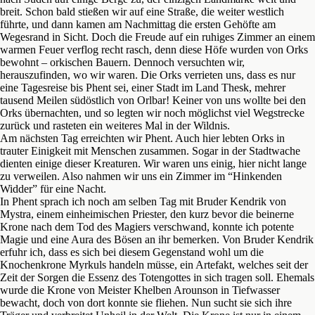
breit. Schon bald stießen wir auf eine Straße, die weiter westlich
führte, und dann kamen am Nachmittag die ersten Gehöfte am
Wegesrand in Sicht. Doch die Freude auf ein ruhiges Zimmer an einem
warmen Feuer verflog recht rasch, denn diese Höfe wurden von Orks
bewohnt – orkischen Bauern. Dennoch versuchten wir,
herauszufinden, wo wir waren. Die Orks verrieten uns, dass es nur
eine Tagesreise bis Phent sei, einer Stadt im Land Thesk, mehrer
tausend Meilen südöstlich von Orlbar! Keiner von uns wollte bei den
Orks übernachten, und so legten wir noch möglichst viel Wegstrecke
zurück und rasteten ein weiteres Mal in der Wildnis.
Am nächsten Tag erreichten wir Phent. Auch hier lebten Orks in
trauter Einigkeit mit Menschen zusammen. Sogar in der Stadtwache
dienten einige dieser Kreaturen. Wir waren uns einig, hier nicht lange
zu verweilen. Also nahmen wir uns ein Zimmer im “Hinkenden
Widder” für eine Nacht.
In Phent sprach ich noch am selben Tag mit Bruder Kendrik von
Mystra, einem einheimischen Priester, den kurz bevor die beinerne
Krone nach dem Tod des Magiers verschwand, konnte ich potente
Magie und eine Aura des Bösen an ihr bemerken. Von Bruder Kendrik
erfuhr ich, dass es sich bei diesem Gegenstand wohl um die
Knochenkrone Myrkuls handeln müsse, ein Artefakt, welches seit der
Zeit der Sorgen die Essenz des Totengottes in sich tragen soll. Ehemals
wurde die Krone von Meister Khelben Arounson in Tiefwasser
bewacht, doch von dort konnte sie fliehen. Nun sucht sie sich ihre