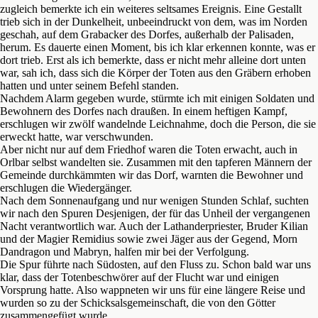
zugleich bemerkte ich ein weiteres seltsames Ereignis. Eine Gestallt
trieb sich in der Dunkelheit, unbeeindruckt von dem, was im Norden
geschah, auf dem Grabacker des Dorfes, außerhalb der Palisaden,
herum. Es dauerte einen Moment, bis ich klar erkennen konnte, was er
dort trieb. Erst als ich bemerkte, dass er nicht mehr alleine dort unten
war, sah ich, dass sich die Körper der Toten aus den Gräbern erhoben
hatten und unter seinem Befehl standen.
Nachdem Alarm gegeben wurde, stürmte ich mit einigen Soldaten und
Bewohnern des Dorfes nach draußen. In einem heftigen Kampf,
erschlugen wir zwölf wandelnde Leichnahme, doch die Person, die sie
erweckt hatte, war verschwunden.
Aber nicht nur auf dem Friedhof waren die Toten erwacht, auch in
Orlbar selbst wandelten sie. Zusammen mit den tapferen Männern der
Gemeinde durchkämmten wir das Dorf, warnten die Bewohner und
erschlugen die Wiedergänger.
Nach dem Sonnenaufgang und nur wenigen Stunden Schlaf, suchten
wir nach den Spuren Desjenigen, der für das Unheil der vergangenen
Nacht verantwortlich war. Auch der Lathanderpriester, Bruder Kilian
und der Magier Remidius sowie zwei Jäger aus der Gegend, Morn
Dandragon und Mabryn, halfen mir bei der Verfolgung.
Die Spur führte nach Südosten, auf den Fluss zu. Schon bald war uns
klar, dass der Totenbeschwörer auf der Flucht war und einigen
Vorsprung hatte. Also wappneten wir uns für eine längere Reise und
wurden so zu der Schicksalsgemeinschaft, die von den Götter
zusammengefügt wurde.