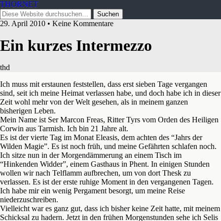
THORNET
29. April 2010 • Keine Kommentare
Ein kurzes Intermezzo
thd
Ich muss mit erstaunen feststellen, dass erst sieben Tage vergangen
sind, seit ich meine Heimat verlassen habe, und doch habe ich in dieser
Zeit wohl mehr von der Welt gesehen, als in meinem ganzen
bisherigen Leben.
Mein Name ist Ser Marcon Freas, Ritter Tyrs vom Orden des Heiligen
Corwin aus Tarmish. Ich bin 21 Jahre alt.
Es ist der vierte Tag im Monat Eleasis, dem achten des “Jahrs der
Wilden Magie”. Es ist noch früh, und meine Gefährten schlafen noch.
Ich sitze nun in der Morgendämmerung an einem
Tisch im
“Hinkenden Widder”, einem Gasthaus in Phent. In einigen Stunden
wollen wir nach Telflamm aufbrechen, um von dort Thesk zu
verlassen. Es ist der erste ruhige Moment in den vergangenen Tagen.
Ich habe mir ein wenig Pergament besorgt, um meine Reise
niederzuschreiben.
Vielleicht war es ganz gut, dass ich bisher keine Zeit hatte, mit meinem
Schicksal zu hadern. Jetzt in den frühen Morgenstunden sehe ich Selis