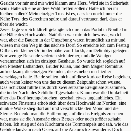
Gesicht vor mir und mir wird klamm ums Herz. Wird sie in Sicherheit
sein? Hätte ich eine andere Wahl treffen sollen? Hätte ich bei ihr
bleiben sollen? Mein einziger Trost ist es, dass ich noch immer die
Nähe Tyrs, des Gerechten spüre und darauf vertrauen darf, dass er
über sie wacht.
Zwei Tage vor Schildtreff gelangte ich durch das Portal in Nonthal in
die Nähe des Hochwalds. Natürlich war mir nicht bewusst, wo ich
war, aber die Bauern in der Umgebung waren freundlich zu mir und
wiesen mir den Weg in das nächste Dorf. So erreichte ich zum Festtag
Orlbar, ein kleiner Ort in der nähe von Llorkh, am Delimbiyr gelegen.
Nur wenige Reisende verirrten sich hierher, und die Wenigen
versammelten sich im einzigen Gasthaus. So wurde ich sogleich auf
den Priester Lathanders, Bruder Kilian, und dem Magier Remidius
aufmerksam, die einzigen Fremden, die es neben mir hierher
verschlagen hatte. Beide sollten mich auf diese kuriose Reise begleiten,
auch wenn keiner von uns das zu diesem Zeitpunkt schon wusste.
Das Schicksal führte uns durch zwei seltsame Ereignisse zusammen,
die in der Nacht des Schildtreff geschahen. Kaum war die Dunkelheit
über das Dorf hereingebrochen, geschah etwas unglaubliches. Ein
schwarze Finsternis erhob sich über dem Hochwald im Norden, eine
dunkle Wolke stieg dort auf und verschluckte den Mond und die
Sterne. Bedenkt man die Entfernung, auf die das Ereignis zu sehen
war, muss sie die Ausmaße eines Berges oder noch größer gehabt
haben. Ich stieg auf den Kirchturm des Tormtempels und sah, wie das
Gebilde langsam nach Osten, auf die Anauroch zuwanderte. Doch