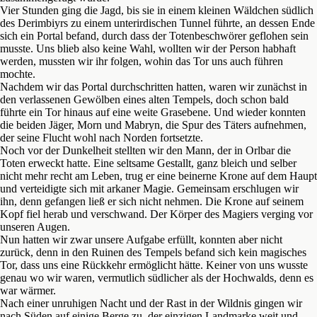
Vier Stunden ging die Jagd, bis sie in einem kleinen Wäldchen südlich
des Derimbiyrs zu einem unterirdischen Tunnel führte, an dessen Ende
sich ein Portal befand, durch dass der Totenbeschwörer geflohen sein
musste. Uns blieb also keine Wahl, wollten wir der Person habhaft
werden, mussten wir ihr folgen, wohin das Tor uns auch führen
mochte.
Nachdem wir das Portal durchschritten hatten, waren wir zunächst in
den verlassenen Gewölben eines alten Tempels, doch schon bald
führte ein Tor hinaus auf eine weite Grasebene. Und wieder konnten
die beiden Jäger, Morn und Mabryn, die Spur des Täters aufnehmen,
der seine Flucht wohl nach Norden fortsetzte.
Noch vor der Dunkelheit stellten wir den Mann, der in Orlbar die
Toten erweckt hatte. Eine seltsame Gestallt, ganz bleich und selber
nicht mehr recht am Leben, trug er eine beinerne Krone auf dem Haupt
und verteidigte sich mit arkaner Magie. Gemeinsam erschlugen wir
ihn, denn gefangen ließ er sich nicht nehmen. Die Krone auf seinem
Kopf fiel herab und verschwand. Der Körper des Magiers verging vor
unseren Augen.
Nun hatten wir zwar unsere Aufgabe erfüllt, konnten aber nicht
zurück, denn in den Ruinen des Tempels befand sich kein magisches
Tor, dass uns eine Rückkehr ermöglicht hätte. Keiner von uns wusste
genau wo wir waren, vermutlich südlicher als der Hochwalds, denn es
war wärmer.
Nach einer unruhigen Nacht und der Rast in der Wildnis gingen wir
nach Süden auf einige Berge zu, der einzigen Landmarke weit und