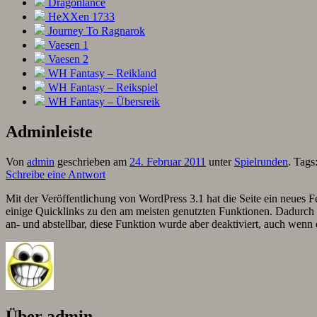
Dragonlance
HeXXen 1733
Journey To Ragnarok
Vaesen 1
Vaesen 2
WH Fantasy – Reikland
WH Fantasy – Reikspiel
WH Fantasy – Übersreik
Adminleiste
Von
admin
geschrieben am
24. Februar 2011
unter
Spielrunden
. Tags
Schreibe eine Antwort
Mit der Veröffentlichung von WordPress 3.1 hat die Seite ein neues 
einige Quicklinks zu den am meisten genutzten Funktionen. Dadurch fä
an- und abstellbar, diese Funktion wurde aber deaktiviert, auch wen
Über admin