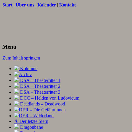
Start
|
Über uns
|
Kalender
|
Kontakt
Texte und Ideen zum Rollenspiel
THORNET
Menü
Zum Inhalt springen
Kolumne
Archiv
DSA – Theaterritter 1
DSA – Theaterritter 2
DSA – Theaterritter 3
DCC – Helden von Ludovicum
Deadlands – Deadwood
DER – Die Gefährtinnen
DER – Wilderland
☀ Der letzte Stern
Dragonbane