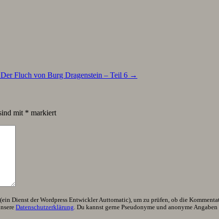
Der Fluch von Burg Dragenstein – Teil 6
→
sind mit
*
markiert
ein Dienst der Wordpress Entwickler Auttomatic), um zu prüfen, ob die Kommentator
unsere
Datenschutzerklärung
. Du kannst gerne Pseudonyme und anonyme Angaben h