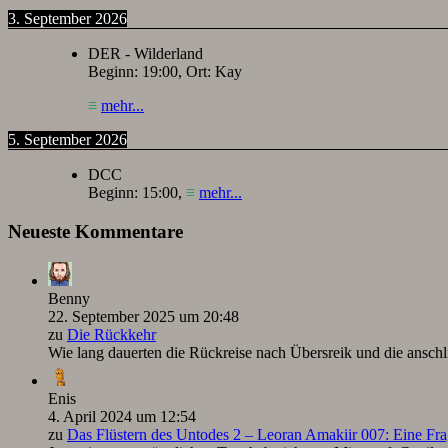
3. September 2026
DER - Wilderland
Beginn:
19:00
, Ort:
Kay
≡
mehr...
5. September 2026
DCC
Beginn:
15:00
,
≡
mehr...
Neueste Kommentare
Benny
22. September 2025 um 20:48
zu
Die Rückkehr
Wie lang dauerten die Rückreise nach Übersreik und die ansc
Enis
4. April 2024 um 12:54
zu
Das Flüstern des Untodes 2 – Leoran Amakiir 007: Eine Fra