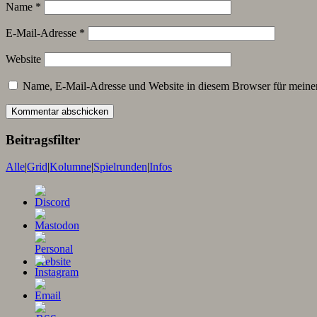
Name
*
E-Mail-Adresse
*
Website
Name, E-Mail-Adresse und Website in diesem Browser für meine
Beitragsfilter
Alle
|
Grid
|
Kolumne
|
Spielrunden
|
Infos