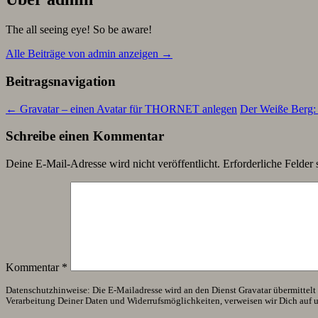
The all seeing eye! So be aware!
Alle Beiträge von admin anzeigen
→
Beitragsnavigation
←
Gravatar – einen Avatar für THORNET anlegen
Der Weiße Berg: 
Schreibe einen Kommentar
Deine E-Mail-Adresse wird nicht veröffentlicht.
Erforderliche Felder 
Kommentar
*
Datenschutzhinweise: Die E-Mailadresse wird an den Dienst Gravatar übermittelt (
Verarbeitung Deiner Daten und Widerrufsmöglichkeiten, verweisen wir Dich auf 