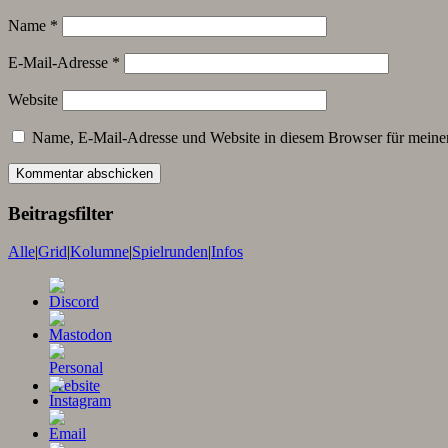
Name
*
E-Mail-Adresse
*
Website
Name, E-Mail-Adresse und Website in diesem Browser für meine
Beitragsfilter
Alle
|
Grid
|
Kolumne
|
Spielrunden
|
Infos