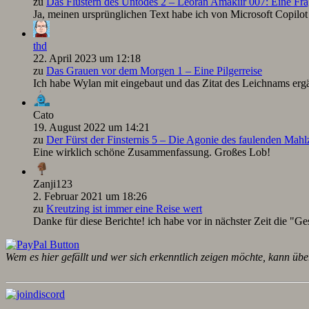
zu
Das Flüstern des Untodes 2 – Leoran Amakiir 007: Eine Fra
Ja, meinen ursprünglichen Text habe ich von Microsoft Copilot ü
thd
22. April 2023 um 12:18
zu
Das Grauen vor dem Morgen 1 – Eine Pilgerreise
Ich habe Wylan mit eingebaut und das Zitat des Leichnams ergä
Cato
19. August 2022 um 14:21
zu
Der Fürst der Finsternis 5 – Die Agonie des faulenden Mah
Eine wirklich schöne Zusammenfassung. Großes Lob!
Zanji123
2. Februar 2021 um 18:26
zu
Kreutzing ist immer eine Reise wert
Danke für diese Berichte! ich habe vor in nächster Zeit die "Ge
Wem es hier gefällt und wer sich erkenntlich zeigen möchte, kann übe