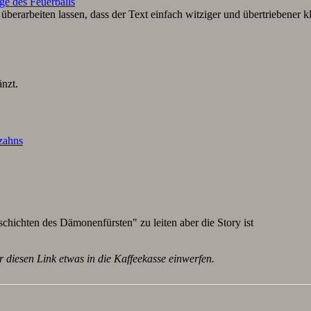
ge des Feuerballs
berarbeiten lassen, dass der Text einfach witziger und übertriebener k
nzt.
lzahns
schichten des Dämonenfürsten" zu leiten aber die Story ist
r diesen Link etwas in die Kaffeekasse einwerfen.