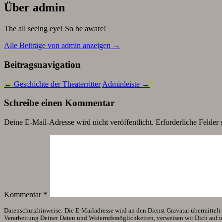
Über admin
The all seeing eye! So be aware!
Alle Beiträge von admin anzeigen
→
Beitragsnavigation
←
Geschichte der Theaterritter
Adminleiste
→
Schreibe einen Kommentar
Deine E-Mail-Adresse wird nicht veröffentlicht.
Erforderliche Felder 
Kommentar
*
Datenschutzhinweise: Die E-Mailadresse wird an den Dienst Gravatar übermittelt (
Verarbeitung Deiner Daten und Widerrufsmöglichkeiten, verweisen wir Dich auf 