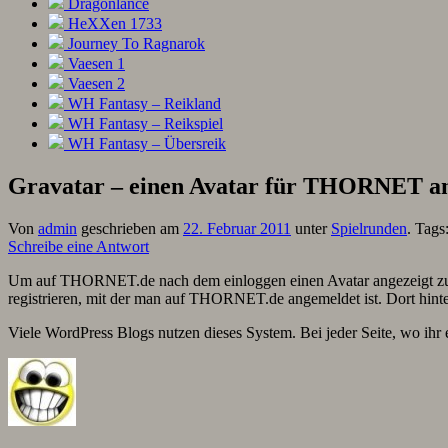
Dragonlance
HeXXen 1733
Journey To Ragnarok
Vaesen 1
Vaesen 2
WH Fantasy – Reikland
WH Fantasy – Reikspiel
WH Fantasy – Übersreik
Gravatar – einen Avatar für THORNET a
Von
admin
geschrieben am
22. Februar 2011
unter
Spielrunden
. Tags
Schreibe eine Antwort
Um auf THORNET.de nach dem einloggen einen Avatar angezeigt zu
registrieren, mit der man auf THORNET.de angemeldet ist. Dort hinte
Viele WordPress Blogs nutzen dieses System. Bei jeder Seite, wo ihr 