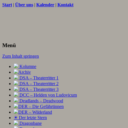
Start
|
Über uns
|
Kalender
|
Kontakt
Texte und Ideen zum Rollenspiel
THORNET
Menü
Zum Inhalt springen
Kolumne
Archiv
DSA – Theaterritter 1
DSA – Theaterritter 2
DSA – Theaterritter 3
DCC – Helden von Ludovicum
Deadlands – Deadwood
DER – Die Gefährtinnen
DER – Wilderland
☀ Der letzte Stern
Dragonbane