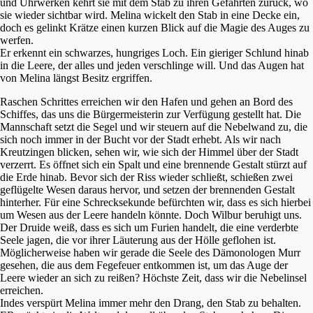
und Uhrwerken kehrt sie mit dem Stab zu ihren Gefährten zurück, wo
sie wieder sichtbar wird. Melina wickelt den Stab in eine Decke ein,
doch es gelinkt Krätze einen kurzen Blick auf die Magie des Auges zu
werfen.
Er erkennt ein schwarzes, hungriges Loch. Ein gieriger Schlund hinab
in die Leere, der alles und jeden verschlinge will. Und das Augen hat
von Melina längst Besitz ergriffen.
Raschen Schrittes erreichen wir den Hafen und gehen an Bord des
Schiffes, das uns die Bürgermeisterin zur Verfügung gestellt hat. Die
Mannschaft setzt die Segel und wir steuern auf die Nebelwand zu, die
sich noch immer in der Bucht vor der Stadt erhebt. Als wir nach
Kreutzingen blicken, sehen wir, wie sich der Himmel über der Stadt
verzerrt. Es öffnet sich ein Spalt und eine brennende Gestalt stürzt auf
die Erde hinab. Bevor sich der Riss wieder schließt, schießen zwei
geflügelte Wesen daraus hervor, und setzen der brennenden Gestalt
hinterher. Für eine Schrecksekunde befürchten wir, dass es sich hierbei
um Wesen aus der Leere handeln könnte. Doch Wilbur beruhigt uns.
Der Druide weiß, dass es sich um Furien handelt, die eine verderbte
Seele jagen, die vor ihrer Läuterung aus der Hölle geflohen ist.
Möglicherweise haben wir gerade die Seele des Dämonologen Murr
gesehen, die aus dem Fegefeuer entkommen ist, um das Auge der
Leere wieder an sich zu reißen? Höchste Zeit, dass wir die Nebelinsel
erreichen.
Indes verspürt Melina immer mehr den Drang, den Stab zu behalten.