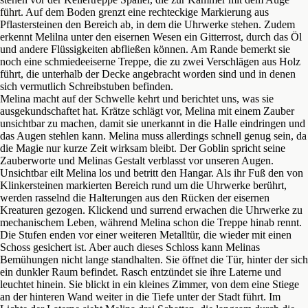
führt. Auf dem Boden grenzt eine rechteckige Markierung aus
Pflastersteinen den Bereich ab, in dem die Uhrwerke stehen. Zudem
erkennt Melilna unter den eisernen Wesen ein Gitterrost, durch das Öl
und andere Flüssigkeiten abfließen können. Am Rande bemerkt sie
noch eine schmiedeeiserne Treppe, die zu zwei Verschlägen aus Holz
führt, die unterhalb der Decke angebracht worden sind und in denen
sich vermutlich Schreibstuben befinden.
Melina macht auf der Schwelle kehrt und berichtet uns, was sie
ausgekundschaftet hat. Krätze schlägt vor, Melina mit einem Zauber
unsichtbar zu machen, damit sie unerkannt in die Halle eindringen und
das Augen stehlen kann. Melina muss allerdings schnell genug sein, da
die Magie nur kurze Zeit wirksam bleibt. Der Goblin spricht seine
Zauberworte und Melinas Gestalt verblasst vor unseren Augen.
Unsichtbar eilt Melina los und betritt den Hangar. Als ihr Fuß den von
Klinkersteinen markierten Bereich rund um die Uhrwerke berührt,
werden rasselnd die Halterungen aus den Rücken der eisernen
Kreaturen gezogen. Klickend und surrend erwachen die Uhrwerke zu
mechanischem Leben, während Melina schon die Treppe hinab rennt.
Die Stufen enden vor einer weiteren Metalltür, die wieder mit einen
Schoss gesichert ist. Aber auch dieses Schloss kann Melinas
Bemühungen nicht lange standhalten. Sie öffnet die Tür, hinter der sich
ein dunkler Raum befindet. Rasch entzündet sie ihre Laterne und
leuchtet hinein. Sie blickt in ein kleines Zimmer, von dem eine Stiege
an der hinteren Wand weiter in die Tiefe unter der Stadt führt. Im