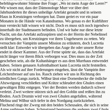
befehlsgewohnter Stimme ihre Frage: „Wo ist mein Auge der Leere?“
Wir wissen nur, dass der Dämonologe Murr vor über drei
Jahrhunderten ihr dieses unheilige Artefakt geraubt und in seinem
Haus in Kreutzingen verborgen hat. Dann geriet es vor ein paar
Monaten in die Hände von Katandramus. Wo genau es der Kultführer
nun versteckt hält wissen wir nicht. Doch es muss sich noch irgendwo
innerhalb der Stadtmauern befinden. Und wir habe nur diese letzte
Nacht, um das Artefakt aufzuspüren und es der Herrin der Nebelinsel
zu übergeben, um Kreutzingen vor ihren Ungeheuern zu retten. Wir
versuchen der Vampirin unsere Mission zu erläutern, doch Lucretia
stellt klar: Entweder wir übergeben das Auge ihr oder unsere Reise
endet in dieser Kammer. Aus der Ferne spürte sie, dass das Artefakt
nicht länger vor ihrem Blick verborgen war. Dies muss zu der Zeit
geschehen sein, als die Kultanhänger es aus dem Murrhaus entwendet
haben. Seinen genauen Aufenthaltsort kann Lucretia nicht feststellen.
Als wir nicht auf ihre Forderungen eingehen, lässt die Vampirin ihre
Leichenfresser auf uns los. Rasch ziehen wir uns in Richtung des
nördlichen Gangs zurück. Wilbur lässt eine Dornenhecke die östliche
Abzweigung verschließen und Krätze schleudert den Ghulen einen
gewaltigen Blitz entgegen. Vier der Bestien werden dadurch schwer
verletzt. Zwei weitere stürzen sich auf den Goblin und reißen ihn zu
Boden. Auch Drumin wird von zwei Ghulen angefallen, während
Melina und Wilbur sich tiefer in den Nordgang zurückziehen.
Fluchend ringt der Zwerg mit den beiden Scheusalen, die sich in seine
Arme verbissen haben. Schmatzend beginnen die anderen zwei Ghule