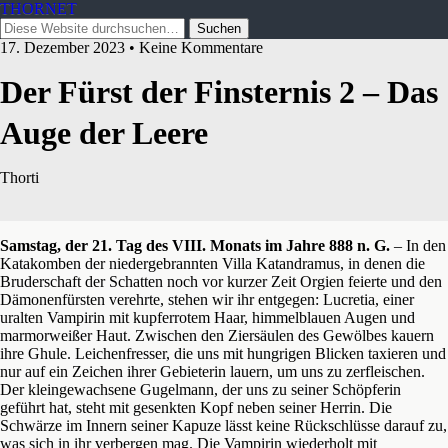
THORNET
17. Dezember 2023 • Keine Kommentare
Der Fürst der Finsternis 2 – Das
Auge der Leere
Thorti
Samstag, der 21. Tag des VIII. Monats im Jahre 888 n. G.
– In den
Katakomben der niedergebrannten Villa Katandramus, in denen die
Bruderschaft der Schatten noch vor kurzer Zeit Orgien feierte und den
Dämonenfürsten verehrte, stehen wir ihr entgegen: Lucretia, einer
uralten Vampirin mit kupferrotem Haar, himmelblauen Augen und
marmorweißer Haut. Zwischen den Ziersäulen des Gewölbes kauern
ihre Ghule. Leichenfresser, die uns mit hungrigen Blicken taxieren und
nur auf ein Zeichen ihrer Gebieterin lauern, um uns zu zerfleischen.
Der kleingewachsene Gugelmann, der uns zu seiner Schöpferin
geführt hat, steht mit gesenkten Kopf neben seiner Herrin. Die
Schwärze im Innern seiner Kapuze lässt keine Rückschlüsse darauf zu,
was sich in ihr verbergen mag. Die Vampirin wiederholt mit