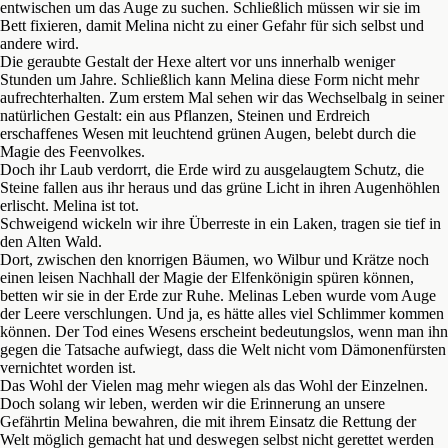
entwischen um das Auge zu suchen. Schließlich müssen wir sie im
Bett fixieren, damit Melina nicht zu einer Gefahr für sich selbst und
andere wird.
Die geraubte Gestalt der Hexe altert vor uns innerhalb weniger
Stunden um Jahre. Schließlich kann Melina diese Form nicht mehr
aufrechterhalten. Zum erstem Mal sehen wir das Wechselbalg in seiner
natürlichen Gestalt: ein aus Pflanzen, Steinen und Erdreich
erschaffenes Wesen mit leuchtend grünen Augen, belebt durch die
Magie des Feenvolkes.
Doch ihr Laub verdorrt, die Erde wird zu ausgelaugtem Schutz, die
Steine fallen aus ihr heraus und das grüne Licht in ihren Augenhöhlen
erlischt. Melina ist tot.
Schweigend wickeln wir ihre Überreste in ein Laken, tragen sie tief in
den Alten Wald.
Dort, zwischen den knorrigen Bäumen, wo Wilbur und Krätze noch
einen leisen Nachhall der Magie der Elfenkönigin spüren können,
betten wir sie in der Erde zur Ruhe. Melinas Leben wurde vom Auge
der Leere verschlungen. Und ja, es hätte alles viel Schlimmer kommen
können. Der Tod eines Wesens erscheint bedeutungslos, wenn man ihn
gegen die Tatsache aufwiegt, dass die Welt nicht vom Dämonenfürsten
vernichtet worden ist.
Das Wohl der Vielen mag mehr wiegen als das Wohl der Einzelnen.
Doch solang wir leben, werden wir die Erinnerung an unsere
Gefährtin Melina bewahren, die mit ihrem Einsatz die Rettung der
Welt möglich gemacht hat und deswegen selbst nicht gerettet werden