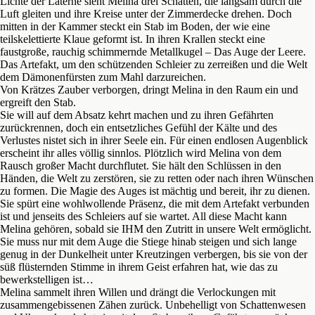
Lichte der Laterne sieht Melina drei Schatten, die langsam durch die
Luft gleiten und ihre Kreise unter der Zimmerdecke drehen. Doch
mitten in der Kammer steckt ein Stab im Boden, der wie eine
teilskelettierte Klaue geformt ist. In ihren Krallen steckt eine
faustgroße, rauchig schimmernde Metallkugel – Das Auge der Leere.
Das Artefakt, um den schützenden Schleier zu zerreißen und die Welt
dem Dämonenfürsten zum Mahl darzureichen.
Von Krätzes Zauber verborgen, dringt Melina in den Raum ein und
ergreift den Stab.
Sie will auf dem Absatz kehrt machen und zu ihren Gefährten
zurückrennen, doch ein entsetzliches Gefühl der Kälte und des
Verlustes nistet sich in ihrer Seele ein. Für einen endlosen Augenblick
erscheint ihr alles völlig sinnlos. Plötzlich wird Melina von dem
Rausch großer Macht durchflutet. Sie hält den Schlüssen in den
Händen, die Welt zu zerstören, sie zu retten oder nach ihren Wünschen
zu formen. Die Magie des Auges ist mächtig und bereit, ihr zu dienen.
Sie spürt eine wohlwollende Präsenz, die mit dem Artefakt verbunden
ist und jenseits des Schleiers auf sie wartet. All diese Macht kann
Melina gehören, sobald sie IHM den Zutritt in unsere Welt ermöglicht.
Sie muss nur mit dem Auge die Stiege hinab steigen und sich lange
genug in der Dunkelheit unter Kreutzingen verbergen, bis sie von der
süß flüsternden Stimme in ihrem Geist erfahren hat, wie das zu
bewerkstelligen ist…
Melina sammelt ihren Willen und drängt die Verlockungen mit
zusammengebissenen Zähen zurück. Unbehelligt von Schattenwesen