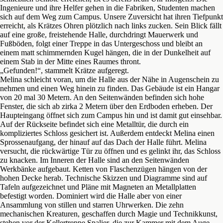
Ingenieure und ihre Helfer gehen in die Fabriken, Studenten machen
sich auf dem Weg zum Campus. Unsere Zuversicht hat ihren Tiefpunkt
erreicht, als Krätzes Ohren plötzlich nach links zucken. Sein Blick fällt
auf eine große, freistehende Halle, durchdringt Mauerwerk und
Fußböden, folgt einer Treppe in das Untergeschoss und bleibt an
einem matt schimmernden Kugel hängen, die in der Dunkelheit auf
einem Stab in der Mitte eines Raumes thront.
„Gefunden!“, stammelt Krätze aufgeregt.
Melina schleicht voran, um die Halle aus der Nähe in Augenschein zu
nehmen und einen Weg hinein zu finden. Das Gebäude ist ein Hangar
von 20 mal 30 Metern. An den Seitenwänden befinden sich hohe
Fenster, die sich ab zirka 2 Metern über den Erdboden erheben. Der
Haupteingang öffnet sich zum Campus hin und ist damit gut einsehbar.
Auf der Rückseite befindet sich eine Metalltür, die durch ein
kompliziertes Schloss gesichert ist. Außerdem entdeckt Melina einen
Sprossenaufgang, der hinauf auf das Dach der Halle führt. Melina
versucht, die rückwärtige Tür zu öffnen und es gelinkt ihr, das Schloss
zu knacken. Im Inneren der Halle sind an den Seitenwänden
Werkbänke aufgebaut. Ketten von Flaschenzügen hängen von der
hohen Decke herab. Technische Skizzen und Diagramme sind auf
Tafeln aufgezeichnet und Pläne mit Magneten an Metallplatten
befestigt worden. Dominiert wird die Halle aber von einer
Ansammlung von stillen und starren Uhrwerken. Die zehn
mechanischen Kreaturen, geschaffen durch Magie und Technikkunst,
stehen vor der Kellertreppe Spalier, die zur Kammer mit dem Auge