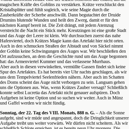
magischen Kräfte des Goblins zu verstärken. Krätze verschluckt den
Kristallsplitter und fühlt sogleich, wie seine Magie durch die
Zauberkräfte der Scherbe anschwillt. Dann begutachtet der Druide
Drumins blutende Wunden und heilt den Zwerg, damit er für den
nächsten Kampf bereit ist. Die Zeit drängt, mit jedem Atemzug
verstreicht die Nacht ein Stück mehr. Kreutzingen ist eine große Stadt
und das Auge der Leere ist klein. Wir durchsuchen zuerst das nahe
Hafenviertel, doch Krätzes Magie kann das Artefakt hier nicht orten.
Auch in den schmucken Straßen der Altstadt und von Säckel nimmt
der Goblin keine Schwingungen des Auges war. Wir beschließen den
Ort aufzusuchen, an dem die Geschichte rund um das Auge begonnen
hat: das Armenviertel Kummer und das verlassene Murrhaus.
Aber auch in diesen verwinkelten, vermüllte Gassen findet sich keine
Spur des Artefaktes. Es hat bereits vier Uhr nachts geschlagen, als wir
uns dem Tempelviertel Seelenfrieden nähern. Aber auch im Schatten
des Doms scheint das Auge nicht verborgen zu sein. Langsam gehen
uns die Optionen aus. Was, wenn Krätzes Zauber versagt? Schließlich
konnte selbst Lucretia das Artefakt nicht genauer aufspüren. Doch
Aufgeben ist keine Option und so suchen wir weiter. Auch in Münz
und Gaffel werden wir nicht fündig.
Sonntag, der 22. Tag des VIII. Monats, 888 n. G.
– Als die Sonne
aufgeht, sind wir müde und angespannt, doch die Dringlichkeit unserer
Aufgabe treibt uns weiter vorwärts. Wir dürfen nicht scheitern. Als wir
schließlich Schlote erreichen, ist es bereits neun Uhr morgens. Die