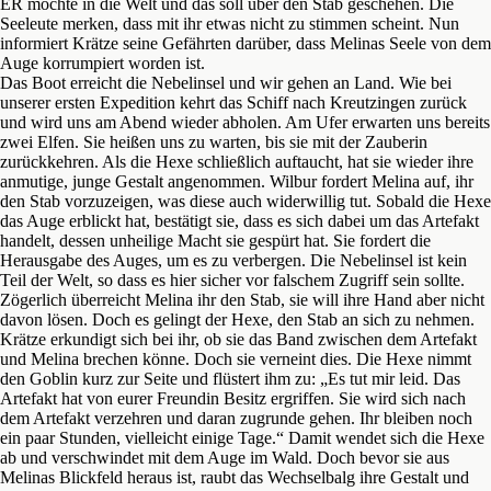
ER möchte in die Welt und das soll über den Stab geschehen. Die
Seeleute merken, dass mit ihr etwas nicht zu stimmen scheint. Nun
informiert Krätze seine Gefährten darüber, dass Melinas Seele von dem
Auge korrumpiert worden ist.
Das Boot erreicht die Nebelinsel und wir gehen an Land. Wie bei
unserer ersten Expedition kehrt das Schiff nach Kreutzingen zurück
und wird uns am Abend wieder abholen. Am Ufer erwarten uns bereits
zwei Elfen. Sie heißen uns zu warten, bis sie mit der Zauberin
zurückkehren. Als die Hexe schließlich auftaucht, hat sie wieder ihre
anmutige, junge Gestalt angenommen. Wilbur fordert Melina auf, ihr
den Stab vorzuzeigen, was diese auch widerwillig tut. Sobald die Hexe
das Auge erblickt hat, bestätigt sie, dass es sich dabei um das Artefakt
handelt, dessen unheilige Macht sie gespürt hat. Sie fordert die
Herausgabe des Auges, um es zu verbergen. Die Nebelinsel ist kein
Teil der Welt, so dass es hier sicher vor falschem Zugriff sein sollte.
Zögerlich überreicht Melina ihr den Stab, sie will ihre Hand aber nicht
davon lösen. Doch es gelingt der Hexe, den Stab an sich zu nehmen.
Krätze erkundigt sich bei ihr, ob sie das Band zwischen dem Artefakt
und Melina brechen könne. Doch sie verneint dies. Die Hexe nimmt
den Goblin kurz zur Seite und flüstert ihm zu: „Es tut mir leid. Das
Artefakt hat von eurer Freundin Besitz ergriffen. Sie wird sich nach
dem Artefakt verzehren und daran zugrunde gehen. Ihr bleiben noch
ein paar Stunden, vielleicht einige Tage.“ Damit wendet sich die Hexe
ab und verschwindet mit dem Auge im Wald. Doch bevor sie aus
Melinas Blickfeld heraus ist, raubt das Wechselbalg ihre Gestalt und