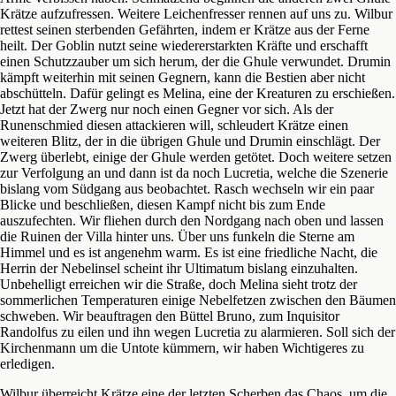
Krätze aufzufressen. Weitere Leichenfresser rennen auf uns zu. Wilbur
rettest seinen sterbenden Gefährten, indem er Krätze aus der Ferne
heilt. Der Goblin nutzt seine wiedererstarkten Kräfte und erschafft
einen Schutzzauber um sich herum, der die Ghule verwundet. Drumin
kämpft weiterhin mit seinen Gegnern, kann die Bestien aber nicht
abschütteln. Dafür gelingt es Melina, eine der Kreaturen zu erschießen.
Jetzt hat der Zwerg nur noch einen Gegner vor sich. Als der
Runenschmied diesen attackieren will, schleudert Krätze einen
weiteren Blitz, der in die übrigen Ghule und Drumin einschlägt. Der
Zwerg überlebt, einige der Ghule werden getötet. Doch weitere setzen
zur Verfolgung an und dann ist da noch Lucretia, welche die Szenerie
bislang vom Südgang aus beobachtet. Rasch wechseln wir ein paar
Blicke und beschließen, diesen Kampf nicht bis zum Ende
auszufechten. Wir fliehen durch den Nordgang nach oben und lassen
die Ruinen der Villa hinter uns. Über uns funkeln die Sterne am
Himmel und es ist angenehm warm. Es ist eine friedliche Nacht, die
Herrin der Nebelinsel scheint ihr Ultimatum bislang einzuhalten.
Unbehelligt erreichen wir die Straße, doch Melina sieht trotz der
sommerlichen Temperaturen einige Nebelfetzen zwischen den Bäumen
schweben. Wir beauftragen den Büttel Bruno, zum Inquisitor
Randolfus zu eilen und ihn wegen Lucretia zu alarmieren. Soll sich der
Kirchenmann um die Untote kümmern, wir haben Wichtigeres zu
erledigen.
Wilbur überreicht Krätze eine der letzten Scherben das Chaos, um die