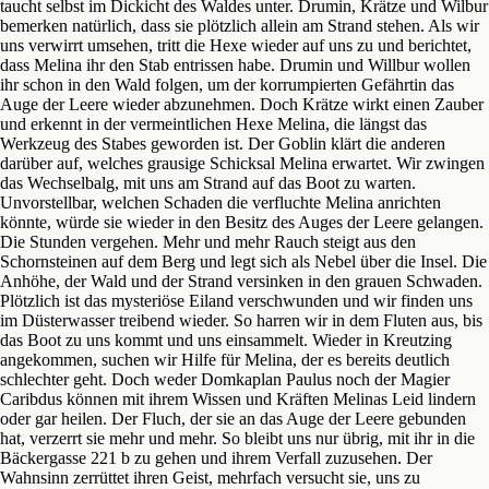
taucht selbst im Dickicht des Waldes unter. Drumin, Krätze und Wilbur
bemerken natürlich, dass sie plötzlich allein am Strand stehen. Als wir
uns verwirrt umsehen, tritt die Hexe wieder auf uns zu und berichtet,
dass Melina ihr den Stab entrissen habe. Drumin und Willbur wollen
ihr schon in den Wald folgen, um der korrumpierten Gefährtin das
Auge der Leere wieder abzunehmen. Doch Krätze wirkt einen Zauber
und erkennt in der vermeintlichen Hexe Melina, die längst das
Werkzeug des Stabes geworden ist. Der Goblin klärt die anderen
darüber auf, welches grausige Schicksal Melina erwartet. Wir zwingen
das Wechselbalg, mit uns am Strand auf das Boot zu warten.
Unvorstellbar, welchen Schaden die verfluchte Melina anrichten
könnte, würde sie wieder in den Besitz des Auges der Leere gelangen.
Die Stunden vergehen. Mehr und mehr Rauch steigt aus den
Schornsteinen auf dem Berg und legt sich als Nebel über die Insel. Die
Anhöhe, der Wald und der Strand versinken in den grauen Schwaden.
Plötzlich ist das mysteriöse Eiland verschwunden und wir finden uns
im Düsterwasser treibend wieder. So harren wir in dem Fluten aus, bis
das Boot zu uns kommt und uns einsammelt. Wieder in Kreutzing
angekommen, suchen wir Hilfe für Melina, der es bereits deutlich
schlechter geht. Doch weder Domkaplan Paulus noch der Magier
Caribdus können mit ihrem Wissen und Kräften Melinas Leid lindern
oder gar heilen. Der Fluch, der sie an das Auge der Leere gebunden
hat, verzerrt sie mehr und mehr. So bleibt uns nur übrig, mit ihr in die
Bäckergasse 221 b zu gehen und ihrem Verfall zuzusehen. Der
Wahnsinn zerrüttet ihren Geist, mehrfach versucht sie, uns zu