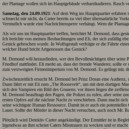
der Plantage wollen sich im Hauptgebäude verbarrikadieren. Rasch ve
Samstag, den 24.09.1921
: Auf dem Weg ins Hauptquartier erfahren i
schmeckt mir nicht, da Carter bereits zu viel über übernatürliche Vo
Vermutlich wurde eine Nachrichtensperre verhängt. Wem die Plantage
Als wir uns im Hauptquartier treffen, berichtet M. Demond, dass gest
Ich berichte von meinen Beobachtungen und Eli, der sich zufällig eb
Genick gebrochen wurde. In Wolfsgestalt verfolgte er die Fährte eines
welcher Hund bricht Artgenossen das Genick?
M. Demond will herausfinden, wer den Bevollmächtigen über seine Pla
Friedhof stattfindet. Eli merkt an, dass der fremde Wanderer, sollte
zum verzweigten Firmenimperium von M. Demond. Es gelingt mir, die
Zwischenzeitlich ersucht M. Demond bei Prinz Doran eine Audienz, u
Dann fährt er mit Eli zum „The Roosevelt“, um mit dem dortigen Man
sich den Vampiren ein Bild des Grauens: vor ihnen liegen die zerflei
M. Demond beauftragt den Pagen, die Polizei zu rufen, aber seine und
ersten Opfers auf die nächste Nacht zu verschieben. Dann macht sic
seine wichtigste Human Ressource. Damit ist er auch ein potentielles
Lauer. Sollte der Mörder in dieser Nacht versuchen, auch noch Mr. Bar
Plötzlich wird Detektiv Carter angekündigt. Der Ermittler ist in Beglei
Irgendwas an ihm scheint Caters Misstrauen zu wecken und er macht si