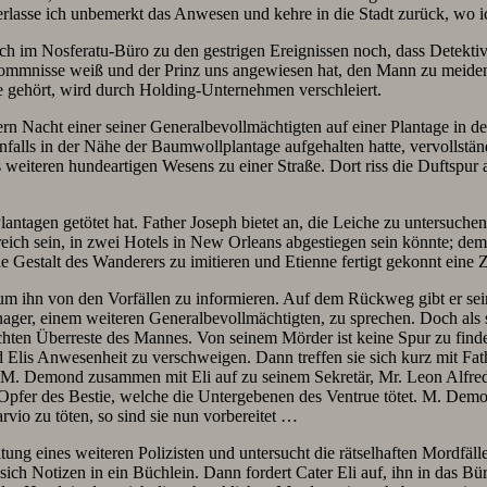
rlasse ich unbemerkt das Anwesen und kehre in die Stadt zurück, wo ic
ch im Nosferatu-Büro zu den gestrigen Ereignissen noch, dass Detektiv
rkommnisse weiß und der Prinz uns angewiesen hat, den Mann zu meiden. 
 gehört, wird durch Holding-Unternehmen verschleiert.
ern Nacht einer seiner Generalbevollmächtigten auf einer Plantage in d
enfalls in der Nähe der Baumwollplantage aufgehalten hatte, vervollst
 weiteren hundeartigen Wesens zu einer Straße. Dort riss die Duftspur 
ntagen getötet hat. Father Joseph bietet an, die Leiche zu untersuchen
 er reich sein, in zwei Hotels in New Orleans abgestiegen sein könnte;
 Gestalt des Wanderers zu imitieren und Etienne fertigt gekonnt ein
m ihn von den Vorfällen zu informieren. Auf dem Rückweg gibt er sei
ager, einem weiteren Generalbevollmächtigten, zu sprechen. Doch als 
schten Überreste des Mannes. Von seinem Mörder ist keine Spur zu find
 Elis Anwesenheit zu verschweigen. Dann treffen sie sich kurz mit Fat
h M. Demond zusammen mit Eli auf zu seinem Sekretär, Mr. Leon Alfre
 Opfer des Bestie, welche die Untergebenen des Ventrue tötet. M. Demon
vio zu töten, so sind sie nun vorbereitet …
tung eines weiteren Polizisten und untersucht die rätselhaften Mordfälle
ch Notizen in ein Büchlein. Dann fordert Cater Eli auf, ihn in das Bü