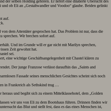
und der selben Holding gehören. Er liefert eine dilatierte Übersicht des
ei und ob Eli an „Gestaltwandler und Voodoo“ glaube. Beiden gelinkt
t auf.
ck.
d von dem Attentäter gesprochen hat. Das Problem ist nur, dass die
zu sprechen. Wir brechen sofort auf.
terhält. Und im Grunde will er gar nicht mit Marilyn sprechen,
wissen Zeit gewohnt hat.
astel sei.
ert, eine wichtige Geschäftsangelegenheit mit Chastel klären zu
endet. Der junge Franzose verlässt daraufhin das „Saints and
armlosen Fassade seines menschlichen Gesichtes scheint sich noch
n in Frankreich als Sethskind trug …
er heraus und begibt sich zu einem Mittelklassehotel, dem „Golden
lassen wir uns von Eli zu dem Bootshaus führen. Drinnen finden wir
tersucht das Blut und stellt fest, dass es das eines Menschen ist,