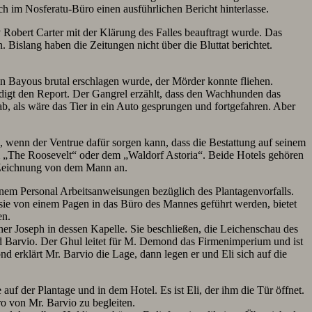
h im Nosferatu-Büro einen ausführlichen Bericht hinterlasse.
 Robert Carter mit der Klärung des Falles beauftragt wurde. Das
Bislang haben die Zeitungen nicht über die Bluttat berichtet.
en Bayous brutal erschlagen wurde, der Mörder konnte fliehen.
ändigt den Report. Der Gangrel erzählt, dass den Wachhunden das
ab, als wäre das Tier in ein Auto gesprungen und fortgefahren. Aber
, wenn der Ventrue dafür sorgen kann, dass die Bestattung auf seinem
 dem „The Roosevelt“ oder dem „Waldorf Astoria“. Beide Hotels gehören
e Zeichnung von dem Mann an.
nem Personal Arbeitsanweisungen bezüglich des Plantagenvorfalls.
sie von einem Pagen in das Büro des Mannes geführt werden, bietet
en.
her Joseph in dessen Kapelle. Sie beschließen, die Leichenschau des
d Barvio. Der Ghul leitet für M. Demond das Firmenimperium und ist
d erklärt Mr. Barvio die Lage, dann legen er und Eli sich auf die
 auf der Plantage und in dem Hotel. Es ist Eli, der ihm die Tür öffnet.
ro von Mr. Barvio zu begleiten.