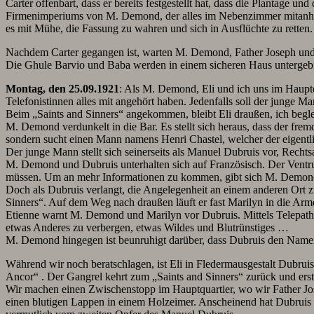
Carter offenbart, dass er bereits festgestellt hat, dass die Plantage u
Firmenimperiums von M. Demond, der alles im Nebenzimmer mitanhört. 
es mit Mühe, die Fassung zu wahren und sich in Ausflüchte zu retten.
Nachdem Carter gegangen ist, warten M. Demond, Father Joseph und 
Die Ghule Barvio und Baba werden in einem sicheren Haus untergebra
Montag, den 25.09.1921
: Als M. Demond, Eli und ich uns im Hauptqua
Telefonistinnen alles mit angehört haben. Jedenfalls soll der junge M
Beim „Saints and Sinners“ angekommen, bleibt Eli draußen, ich begle
M. Demond verdunkelt in die Bar. Es stellt sich heraus, dass der fremd
sondern sucht einen Mann namens Henri Chastel, welcher der eigentli
Der junge Mann stellt sich seinerseits als Manuel Dubruis vor, Recht
M. Demond und Dubruis unterhalten sich auf Französisch. Der Ventrue 
müssen. Um an mehr Informationen zu kommen, gibt sich M. Demond 
Doch als Dubruis verlangt, die Angelegenheit an einem anderen Ort z
Sinners“. Auf dem Weg nach draußen läuft er fast Marilyn in die Arm
Etienne warnt M. Demond und Marilyn vor Dubruis. Mittels Telepathi
etwas Anderes zu verbergen, etwas Wildes und Blutrünstiges …
M. Demond hingegen ist beunruhigt darüber, dass Dubruis den Namen 
Während wir noch beratschlagen, ist Eli in Fledermausgestalt Dubruis
Ancor“ . Der Gangrel kehrt zum „Saints and Sinners“ zurück und ersta
Wir machen einen Zwischenstopp im Hauptquartier, wo wir Father Jos
einen blutigen Lappen in einem Holzeimer. Anscheinend hat Dubruis sic