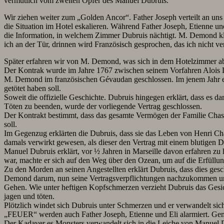
vermutlich vom zweiten Opfer des Manuel Dubruis.
Wir ziehen weiter zum „Golden Ancor“. Father Joseph verteilt an un
die Situation im Hotel eskalieren. Während Father Joseph, Etienne u
die Information, in welchem Zimmer Dubruis nächtigt. M. Demond klo
ich an der Tür, drinnen wird Französisch gesprochen, das ich nicht ve
Später erfahren wir von M. Demond, was sich in dem Hotelzimmer abges
Der Kontrak wurde im Jahre 1767 zwischen seinem Vorfahren Alois 
M. Demond im französischen Gévaudan geschlossen. Im jenem Jahr er
getötet haben soll.
Soweit die offizielle Geschichte. Dubruis hingegen erklärt, dass e
Töten zu beenden, wurde der vorliegende Vertrag geschlossen.
Der Kontrakt bestimmt, dass das gesamte Vermögen der Familie Chaste
soll.
Im Gegenzug erklärten die Dubruis, dass sie das Leben von Henri Chas
damals verwirkt gewesen, als dieser den Vertrag mit einem blutigen
Manuel Dubruis erklärt, vor ½ Jahren in Marseille davon erfahren zu
war, machte er sich auf den Weg über den Ozean, um auf die Erfüll
Zu den Morden an seinen Angestellten erklärt Dubruis, dass dies gesche
Demond darum, nun seine Vertragsverpflichtungen nachzukommen und
Gehen. Wie unter heftigen Kopfschmerzen verzieht Dubruis das Gesi
jagen und töten.
Plötzlich windet sich Dubruis unter Schmerzen und er verwandelt sic
„FEUER“ werden auch Father Joseph, Etienne und Eli alarmiert. Gemei
Der Kadaver es Monsters verwandelt sich in die Leiche von Manuel 