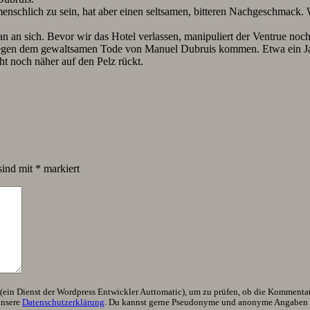
menschlich zu sein, hat aber einen seltsamen, bitteren Nachgeschmack.
 sich. Bevor wir das Hotel verlassen, manipuliert der Ventrue noch d
wegen dem gewaltsamen Tode von Manuel Dubruis kommen. Etwa ein Jah
ht noch näher auf den Pelz rückt.
sind mit
*
markiert
ein Dienst der Wordpress Entwickler Auttomatic), um zu prüfen, ob die Kommentator
unsere
Datenschutzerklärung
. Du kannst gerne Pseudonyme und anonyme Angaben h