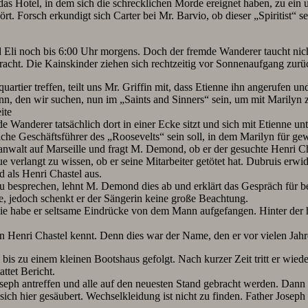
nd das Hotel, in dem sich die schrecklichen Morde ereignet haben, zu ein 
Forsch erkundigt sich Carter bei Mr. Barvio, ob dieser „Spiritist“ s
Eli noch bis 6:00 Uhr morgens. Doch der fremde Wanderer taucht nich
cht. Die Kainskinder ziehen sich rechtzeitig vor Sonnenaufgang zurü
rtier treffen, teilt uns Mr. Griffin mit, dass Etienne ihn angerufen un
ann, den wir suchen, nun im „Saints and Sinners“ sein, um mit Marilyn 
ite
e Wanderer tatsächlich dort in einer Ecke sitzt und sich mit Etienne un
che Geschäftsführer des „Roosevelts“ sein soll, in dem Marilyn für ge
sanwalt auf Marseille und fragt M. Demond, ob er der gesuchte Henri Ch
verlangt zu wissen, ob er seine Mitarbeiter getötet hat. Dubruis erwid
als Henri Chastel aus.
u besprechen, lehnt M. Demond dies ab und erklärt das Gespräch für be
e, jedoch schenkt er der Sängerin keine große Beachtung.
e habe er seltsame Eindrücke von dem Mann aufgefangen. Hinter der h
Henri Chastel kennt. Denn dies war der Name, den er vor vielen Jahre
 bis zu einem kleinen Bootshaus gefolgt. Nach kurzer Zeit tritt er wied
ttet Bericht.
eph antreffen und alle auf den neuesten Stand gebracht werden. Dann 
h hier gesäubert. Wechselkleidung ist nicht zu finden. Father Joseph un