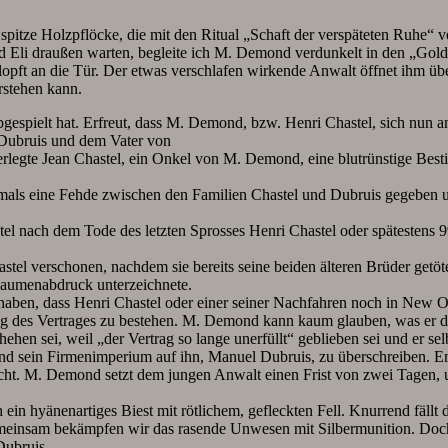
s spitze Holzpflöcke, die mit den Ritual „Schaft der verspäteten Ruhe
nd Eli draußen warten, begleite ich M. Demond verdunkelt in den „Gold
pft an die Tür. Der etwas verschlafen wirkende Anwalt öffnet ihm üb
rstehen kann.
pielt hat. Erfreut, dass M. Demond, bzw. Henri Chastel, sich nun anhö
Dubruis und dem Vater von
legte Jean Chastel, ein Onkel von M. Demond, eine blutrünstige Bes
s damals eine Fehde zwischen den Familien Chastel und Dubruis gegeben
l nach dem Tode des letzten Sprosses Henri Chastel oder spätestens 9
tel verschonen, nachdem sie bereits seine beiden älteren Brüder getöt
 Daumenabdruck unterzeichnete.
 haben, dass Henri Chastel oder einer seiner Nachfahren noch in New O
ung des Vertrages zu bestehen. M. Demond kann kaum glauben, was er 
hen sei, weil „der Vertrag so lange unerfüllt“ geblieben sei und er sel
 sein Firmenimperium auf ihn, Manuel Dubruis, zu überschreiben. Em
cht. M. Demond setzt dem jungen Anwalt einen Frist von zwei Tagen, 
h ein hyänenartiges Biest mit rötlichem, gefleckten Fell. Knurrend f
nsam bekämpfen wir das rasende Unwesen mit Silbermunition. Doch schl
Dubruis.