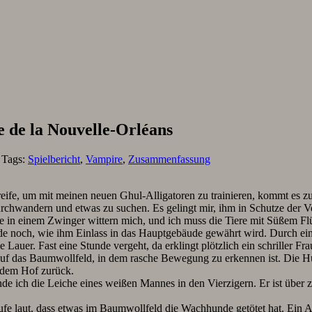
e de la Nouvelle-Orléans
. Tags:
Spielbericht
,
Vampire
,
Zusammenfassung
streife, um mit meinen neuen Ghul-Alligatoren zu trainieren, kommt es 
rchwandern und etwas zu suchen. Es gelingt mir, ihm in Schutze der 
e in einem Zwinger wittern mich, und ich muss die Tiere mit Süßem Fl
ade noch, wie ihm Einlass in das Hauptgebäude gewährt wird. Durch ein 
ie Lauer. Fast eine Stunde vergeht, da erklingt plötzlich ein schriller
et auf das Baumwollfeld, in dem rasche Bewegung zu erkennen ist. Di
f dem Hof zurück.
inde ich die Leiche eines weißen Mannes in den Vierzigern. Er ist üb
fe laut, dass etwas im Baumwollfeld die Wachhunde getötet hat. Ein