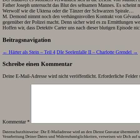
Father Joseph untersucht das Blut des seltsamen Mannes. Es scheint 
Werwolf wie die Uktena oder die Tänzer der Schwarzen Spirale…
M. Demond nimmt noch den verhängnisvollen Kontrakt von Gévaudan an
gegenüber der Polizei macht. Denn sicher wird es zu Ermittlungen 
Hoffen wir, dass Detektiv Carter uns nach dieser blutigen Episode nic
Beitragsnavigation
←
Härter als Stein – Teil 4
DIe Seelenfalle II – Charlotte Grendel
→
Schreibe einen Kommentar
Deine E-Mail-Adresse wird nicht veröffentlicht.
Erforderliche Felder 
Kommentar
*
Datenschutzhinweise: Die E-Mailadresse wird an den Dienst Gravatar übermittelt (
Verarbeitung Deiner Daten und Widerrufsmöglichkeiten, verweisen wir Dich auf 