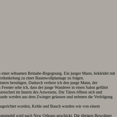
zu einer seltsamen Beinahe-Begegnung. Ein junger Mann, bekleidet mit
Verdunkelung zu einer Baumwollplantage zu folgen.
üstern beruhigen. Dadurch verliere ich den junge Mann, der
Fenster sehe ich, dass der junge Wanderer in einen Salon geführt
 Frauenschrei im Innern des Anwesens. Die Türen öffnen sich und
e Hunde werden aus dem Zwinger gelassen und nehmen die Verfolgung
er zugerichtet worden, Kehle und Bauch wurden wie von einem
 Automobil wird nach New Orleans geschickt. Die übrigen Bewohner