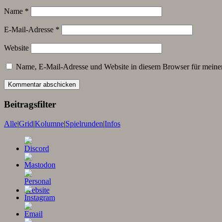
Name
*
E-Mail-Adresse
*
Website
Name, E-Mail-Adresse und Website in diesem Browser für meine
Beitragsfilter
Alle
|
Grid
|
Kolumne
|
Spielrunden
|
Infos