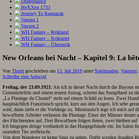
Dragonlance
HeXXen 1733
Journey To Ragnarok
Vaesen 1
Vaesen 2
WH Fantasy – Reikland
WH Fantasy – Reikspiel
WH Fantasy – Übersreik
New Orleans bei Nacht – Kapitel 9: La bêt
Von
Thorti
geschrieben am
13. Juli 2019
unter
Spielrunden
,
Vampire
Schreibe eine Antwort
Freitag, der 23.09.1921
: Als ich in dieser Nacht durch die Bayous 
Gummistiefeln und einem teuren Anzug, scheint das Sumpfland zu du
„La Plantage du Chastel“ steht auf einem Schild zu lesen. Zwei Hund
hauptsächlich Französisch spricht, kurz aus den Augen. Ich sehe ger
wird, dann zieht er die Vorhänge zu. Misstrauisch lege ich mich auf d
bewaffnete Arbeiter verlassen die Plantage. Einer der Männer deut
des Flüchtenden auf. Drei Bewaffnete folgen ihnen, zwei bleiben au
Ich hingegen dringe verdunkelt in das Hauptgebäude ein. Im Salon f
rasenden Tier zerfleischt.
Von dem Wanderer ist keine Spur zu sehen. Dafür werden draußen Ru