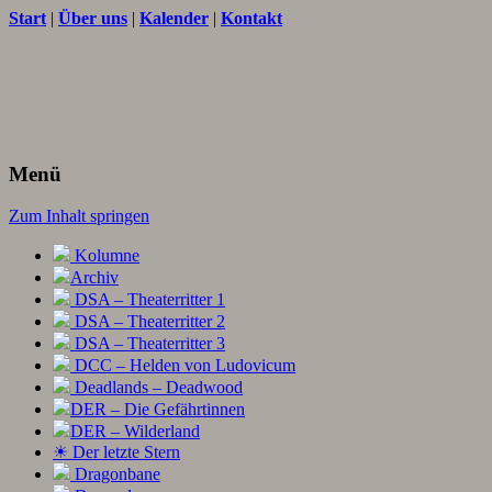
Start
|
Über uns
|
Kalender
|
Kontakt
Texte und Ideen zum Rollenspiel
THORNET
Menü
Zum Inhalt springen
Kolumne
Archiv
DSA – Theaterritter 1
DSA – Theaterritter 2
DSA – Theaterritter 3
DCC – Helden von Ludovicum
Deadlands – Deadwood
DER – Die Gefährtinnen
DER – Wilderland
☀ Der letzte Stern
Dragonbane