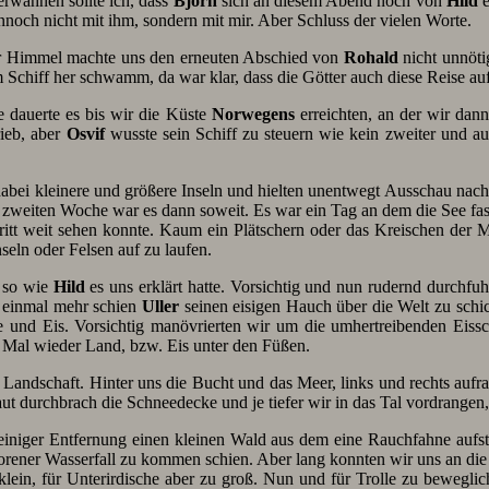
 erwähnen sollte ich, dass
Björn
sich an diesem Abend noch von
Hild
e
ennoch nicht mit ihm, sondern mit mir. Aber Schluss der vielen Worte.
er Himmel machte uns den erneuten Abschied von
Rohald
nicht unnöti
m Schiff her schwamm, da war klar, dass die Götter auch diese Reise au
 dauerte es bis wir die Küste
Norwegens
erreichten, an der wir dan
ieb, aber
Osvif
wusste sein Schiff zu steuern wie kein zweiter und a
dabei kleinere und größere Inseln und hielten unentwegt Ausschau nac
r zweiten Woche war es dann soweit. Es war ein Tag an dem die See fas
hritt weit sehen konnte. Kaum ein Plätschern oder das Kreischen der
seln oder Felsen auf zu laufen.
u so wie
Hild
es uns erklärt hatte. Vorsichtig und nun rudernd durchfuh
h einmal mehr schien
Uller
seinen eisigen Hauch über die Welt zu schic
ee und Eis. Vorsichtig manövrierten wir um die umhertreibenden Eissch
 Mal wieder Land, bzw. Eis unter den Füßen.
Landschaft. Hinter uns die Bucht und das Meer, links und rechts aufra
t durchbrach die Schneedecke und je tiefer wir in das Tal vordrangen, 
n einiger Entfernung einen kleinen Wald aus dem eine Rauchfahne aufs
frorener Wasserfall zu kommen schien. Aber lang konnten wir uns an d
in, für Unterirdische aber zu groß. Nun und für Trolle zu beweglic