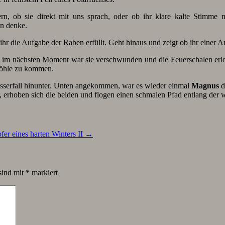
rn, ob sie direkt mit uns sprach, oder ob ihr klare kalte Stimm
an denke.
r die Aufgabe der Raben erfüllt. Geht hinaus und zeigt ob ihr einer A
 im nächsten Moment war sie verschwunden und die Feuerschalen erlosc
 Höhle zu kommen.
serfall hinunter. Unten angekommen, war es wieder einmal
Magnus
d
, erhoben sich die beiden und flogen einen schmalen Pfad entlang der we
fer eines harten Winters II
→
sind mit
*
markiert