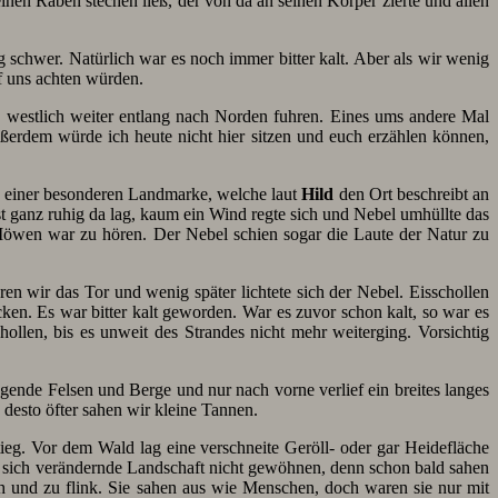
inen Raben stechen ließ, der von da an seinen Körper zierte und allen
g schwer. Natürlich war es noch immer bitter kalt. Aber als wir wenig
f uns achten würden.
n westlich weiter entlang nach Norden fuhren. Eines ums andere Mal
ußerdem würde ich heute nicht hier sitzen und euch erzählen können,
h einer besonderen Landmarke, welche laut
Hild
den Ort beschreibt an
t ganz ruhig da lag, kaum ein Wind regte sich und Nebel umhüllte das
 Möwen war zu hören. Der Nebel schien sogar die Laute der Natur zu
ren wir das Tor und wenig später lichtete sich der Nebel. Eisschollen
ken. Es war bitter kalt geworden. War es zuvor schon kalt, so war es
ollen, bis es unweit des Strandes nicht mehr weiterging. Vorsichtig
gende Felsen und Berge und nur nach vorne verlief ein breites langes
desto öfter sahen wir kleine Tannen.
tieg. Vor dem Wald lag eine verschneite Geröll- oder gar Heidefläche
ie sich verändernde Landschaft nicht gewöhnen, denn schon bald sahen
h und zu flink. Sie sahen aus wie Menschen, doch waren sie nur mit