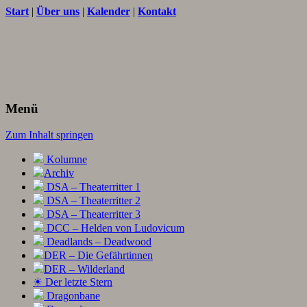
Start
|
Über uns
|
Kalender
|
Kontakt
Texte und Ideen zum Rollenspiel
THORNET
Menü
Zum Inhalt springen
Kolumne
Archiv
DSA – Theaterritter 1
DSA – Theaterritter 2
DSA – Theaterritter 3
DCC – Helden von Ludovicum
Deadlands – Deadwood
DER – Die Gefährtinnen
DER – Wilderland
☀ Der letzte Stern
Dragonbane