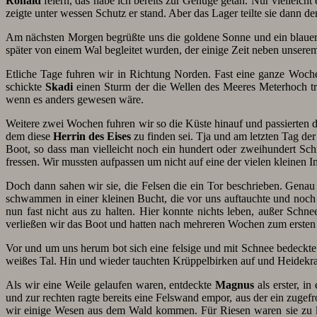
Rohald
feiern, das habe ich bereits zur Genüge getan. Nur vielleicht
zeigte unter wessen Schutz er stand. Aber das Lager teilte sie dann d
Am nächsten Morgen begrüßte uns die goldene Sonne und ein blau
später von einem Wal begleitet wurden, der einige Zeit neben unsere
Etliche Tage fuhren wir in Richtung Norden. Fast eine ganze Woche
schickte
Skadi
einen Sturm der die Wellen des Meeres Meterhoch tr
wenn es anders gewesen wäre.
Weitere zwei Wochen fuhren wir so die Küste hinauf und passierten 
dem diese
Herrin des Eises
zu finden sei. Tja und am letzten Tag de
Boot, so dass man vielleicht noch ein hundert oder zweihundert Sc
fressen. Wir mussten aufpassen um nicht auf eine der vielen kleinen In
Doch dann sahen wir sie, die Felsen die ein Tor beschrieben. Gena
schwammen in einer kleinen Bucht, die vor uns auftauchte und noc
nun fast nicht aus zu halten. Hier konnte nichts leben, außer Schn
verließen wir das Boot und hatten nach mehreren Wochen zum ersten
Vor und um uns herum bot sich eine felsige und mit Schnee bedeckte 
weißes Tal. Hin und wieder tauchten Krüppelbirken auf und Heidekrau
Als wir eine Weile gelaufen waren, entdeckte
Magnus
als erster, i
und zur rechten ragte bereits eine Felswand empor, aus der ein zuge
wir einige Wesen aus dem Wald kommen. Für Riesen waren sie zu kle