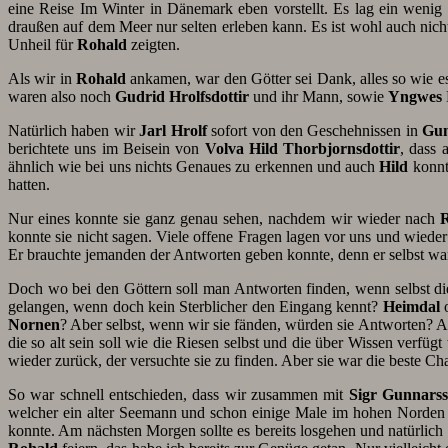
eine Reise Im Winter in Dänemark eben vorstellt. Es lag ein wenig 
draußen auf dem Meer nur selten erleben kann. Es ist wohl auch nich
Unheil für
Rohald
zeigten.
Als wir in
Rohald
ankamen, war den Götter sei Dank, alles so wie e
waren also noch
Gudrid Hrolfsdottir
und ihr Mann, sowie
Yngwes
Natürlich haben wir
Jarl Hrolf
sofort von den Geschehnissen in
Gu
berichtete uns im Beisein von
Volva Hild Thorbjornsdottir
, dass 
ähnlich wie bei uns nichts Genaues zu erkennen und auch
Hild
konnte
hatten.
Nur eines konnte sie ganz genau sehen, nachdem wir wieder nach
konnte sie nicht sagen. Viele offene Fragen lagen vor uns und wieder
Er brauchte jemanden der Antworten geben konnte, denn er selbst war 
Doch wo bei den Göttern soll man Antworten finden, wenn selbst di
gelangen, wenn doch kein Sterblicher den Eingang kennt?
Heimdal
Nornen
? Aber selbst, wenn wir sie fänden, würden sie Antworten? 
die so alt sein soll wie die Riesen selbst und die über Wissen verfü
wieder zurück, der versuchte sie zu finden. Aber sie war die beste 
So war schnell entschieden, dass wir zusammen mit
Sigr Gunnars
welcher ein alter Seemann und schon einige Male im hohen Norden u
konnte. Am nächsten Morgen sollte es bereits losgehen und natürlich