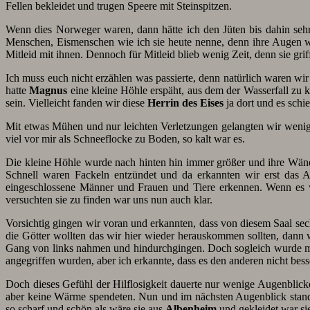
Fellen bekleidet und trugen Speere mit Steinspitzen.
Wenn dies Norweger waren, dann hätte ich den Jüten bis dahin seh
Menschen, Eismenschen wie ich sie heute nenne, denn ihre Augen w
Mitleid mit ihnen. Dennoch für Mitleid blieb wenig Zeit, denn sie grif
Ich muss euch nicht erzählen was passierte, denn natürlich waren w
hatte
Magnus
eine kleine Höhle erspäht, aus dem der Wasserfall zu 
sein. Vielleicht fanden wir diese
Herrin des Eises
ja dort und es schi
Mit etwas Mühen und nur leichten Verletzungen gelangten wir wenig 
viel vor mir als Schneeflocke zu Boden, so kalt war es.
Die kleine Höhle wurde nach hinten hin immer größer und ihre Wände
Schnell waren Fackeln entzündet und da erkannten wir erst das A
eingeschlossene Männer und Frauen und Tiere erkennen. Wenn es wir
versuchten sie zu finden war uns nun auch klar.
Vorsichtig gingen wir voran und erkannten, dass von diesem Saal se
die Götter wollten das wir hier wieder herauskommen sollten, dan
Gang von links nahmen und hindurchgingen. Doch sogleich wurde mein
angegriffen wurden, aber ich erkannte, dass es den anderen nicht bess
Doch dieses Gefühl der Hilflosigkeit dauerte nur wenige Augenblick
aber keine Wärme spendeten. Nun und im nächsten Augenblick stand 
so scharf und schön als wäre sie aus
Albenheim
und gekleidet war sie