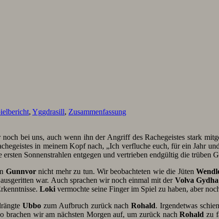
ielbericht
,
Yggdrasill
,
Zusammenfassung
noch bei uns, auch wenn ihn der Angriff des Rachegeistes stark mit
chegeistes in meinem Kopf nach, „Ich verfluche euch, für ein Jahr u
ie ersten Sonnenstrahlen entgegen und vertrieben endgültig die trüben 
in
Gunnvor
nicht mehr zu tun. Wir beobachteten wie die Jüten
Wendl
 ausgeritten war. Auch sprachen wir noch einmal mit der
Volva Gydha 
Erkenntnisse.
Loki
vermochte seine Finger im Spiel zu haben, aber noch 
drängte
Ubbo
zum Aufbruch zurück nach
Rohald
. Irgendetwas schie
 so brachen wir am nächsten Morgen auf, um zurück nach
Rohald
zu f