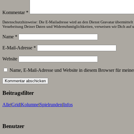
Kommentar
*
Datenschutzhinweise: Die E-Mailadresse wird an den Dienst Gravatar übermittelt (
Verarbeitung Deiner Daten und Widerrufsmöglichkeiten, verweisen wir Dich auf 
Name
*
E-Mail-Adresse
*
Website
Name, E-Mail-Adresse und Website in diesem Browser für meine
Beitragsfilter
Alle
|
Grid
|
Kolumne
|
Spielrunden
|
Infos
Benutzer