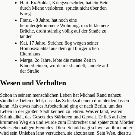
Hart: Ex-Soldat, Kriegsversehrter, hat ein Bein
durch Miene verlohren, spricht nicht über den
Krieg
Franz, 48 Jahre, hat noch eine
heruntergekommene Wohnung, macht kleinere
Brüche, droht ständig völlig auf der Straße zu
landen
Kai, 17 Jahre, Stricher, flog wegen seiner
Homosexualität aus dem gut bürgerlichen
Elternhaus
Marga, 2o Jahre, lebte die meiste Zeit in
Kinderheimen, wurde misshandelt, landete auf
der Straße
Wesen und Verhalten
Schon in seinem menschlichen Leben hat Michael Rand nahezu
sämtliche Tiefen erlebt, dass das Schicksal einem durchleiden lassen
kann. Als etwas naives Arbeiterkind ging er nach Berlin, um das
Leben in der großen Stadt kennen zu lehren. Was er fand, waren
Kriminalität, das Gesetz des Stärkeren und Gewalt. Er ließ auf den
krummen Weg ein und wurde zum Einbrecher und später zum Mörder
seines ehemaligen Freundes. Diese Schuld nagt schwer an ihm und er
wird sein Unleben lang versuchen, sie abzutragen. Sein Weg, dies zu