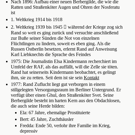
Nach 1896: Aufbau einer neuen Berbergilde, die wie die
Ratten und Straßenköter Augen und Ohren der Nosferatu
ist
1. Weltkrieg 1914 bis 1918
2. Weltkrieg 1939 bis 1945  während der Kriege zog sich
Rand so weit es ging zurück und versuchte anschließend
zur Buße seiner Sünden die Not von einzelnen
Flüchtlingen zu lindern, soweit es eben ging. Als die
Russen Ostberlin besetzen, erlernt Rand auf Anweisung
Karl Liebknechts die Sprache des Feindes
1975: Die Journalistin Elsa Kindermann recherchiert im
Umfeld der RAF, als das auffällt, will die Zelle sie töten.
Rand hat seinerseits Kindermann beobachtet, es gelingt
ihm, sie zu retten. Seit dem ist sie sein
Kontakt
1977: Rand Zuflucht liegt gut verborgen in einem
stillgelegten Versorgungsraum im Berliner Untergrund. Er
verfügt über einen Ghul, den Straßenköter Svet. Seine
Berbergilde besteht im harten Kern aus den Obdachlosen,
die auch seine Herde bilden:
Ela: 67 Jahre, ehemalige Prostituierte
Bert: 45 Jahre, Zuchthäusler
Fredda: Ende 50, verlohr ihre Familie im Krieg,
depressiv