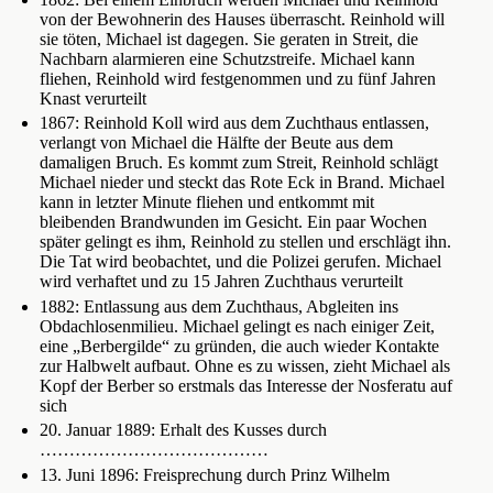
von der Bewohnerin des Hauses überrascht. Reinhold will
sie töten, Michael ist dagegen. Sie geraten in Streit, die
Nachbarn alarmieren eine Schutzstreife. Michael kann
fliehen, Reinhold wird festgenommen und zu fünf Jahren
Knast verurteilt
1867: Reinhold Koll wird aus dem Zuchthaus entlassen,
verlangt von Michael die Hälfte der Beute aus dem
damaligen Bruch. Es kommt zum Streit, Reinhold schlägt
Michael nieder und steckt das Rote Eck in Brand. Michael
kann in letzter Minute fliehen und entkommt mit
bleibenden Brandwunden im Gesicht. Ein paar Wochen
später gelingt es ihm, Reinhold zu stellen und erschlägt ihn.
Die Tat wird beobachtet, und die Polizei gerufen. Michael
wird verhaftet und zu 15 Jahren Zuchthaus verurteilt
1882: Entlassung aus dem Zuchthaus, Abgleiten ins
Obdachlosenmilieu. Michael gelingt es nach einiger Zeit,
eine „Berbergilde“ zu gründen, die auch wieder Kontakte
zur Halbwelt aufbaut. Ohne es zu wissen, zieht Michael als
Kopf der Berber so erstmals das Interesse der Nosferatu auf
sich
20. Januar 1889: Erhalt des Kusses durch
…………………………………
13. Juni 1896: Freisprechung durch Prinz Wilhelm