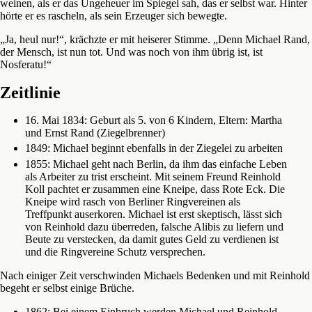
weinen, als er das Ungeheuer im Spiegel sah, das er selbst war. Hinter
hörte er es rascheln, als sein Erzeuger sich bewegte.
„Ja, heul nur!“, krächzte er mit heiserer Stimme. „Denn Michael Rand,
der Mensch, ist nun tot. Und was noch von ihm übrig ist, ist
Nosferatu!“
Zeitlinie
16. Mai 1834: Geburt als 5. von 6 Kindern, Eltern: Martha
und Ernst Rand (Ziegelbrenner)
1849: Michael beginnt ebenfalls in der Ziegelei zu arbeiten
1855: Michael geht nach Berlin, da ihm das einfache Leben
als Arbeiter zu trist erscheint. Mit seinem Freund Reinhold
Koll pachtet er zusammen eine Kneipe, dass Rote Eck. Die
Kneipe wird rasch von Berliner Ringvereinen als
Treffpunkt auserkoren. Michael ist erst skeptisch, lässt sich
von Reinhold dazu überreden, falsche Alibis zu liefern und
Beute zu verstecken, da damit gutes Geld zu verdienen ist
und die Ringvereine Schutz versprechen.
Nach einiger Zeit verschwinden Michaels Bedenken und mit Reinhold
begeht er selbst einige Brüche.
1862: Bei einem Einbruch werden Michael und Reinhold