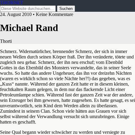
THORNET
24. August 2010 • Keine Kommentare
Michael Rand
Thorti
Schmerz. Widernatürlicher, brennender Schmerz, der sich in immer
neuen Wellen durch seinen Körper fraß. Der ihn veränderte, tötete und
zugleich neu gebar. Schmerz, der ihn neu erschuf; vom Ebenbild
Gottes in das Ebenbild des Monsters verwandelte, das in seiner Seele
wuchs. So hatte das andere Ungeheuer, das ihn vor dreizehn Nächten
(waren es wirklich
schon so viele Nächte her?!) das gegeben, was es
„Kuss“ nannte. Während der ganzen Zeit hatte er in diesem kleinen,
feuchtkalten Raum gelegen, in dem nur das flackernde Licht einer
Petroleumlampe schien. Während fast der ganzen Zeit war der andere,
sein Erzeuger bei ihm gewesen, hatte zugesehen. Es hatte gesagt, es sei
unverantwortlich, sein Kind dem Werden allein zu überlassen.
Zumindest in seinem Clan. Schon viele hätten aus Grauen vor sich
selbst während der Verwandlung versucht sich umzubringen. Einige
hatten es geschafft.
Seine Qual begann wieder schwächer zu werden und versiegte zu