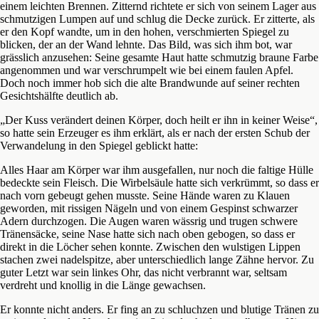
einem leichten Brennen. Zitternd richtete er sich von seinem Lager aus
schmutzigen Lumpen auf und schlug die Decke zurück. Er zitterte, als
er den Kopf wandte, um in den hohen, verschmierten Spiegel zu
blicken, der an der Wand lehnte. Das Bild, was sich ihm bot, war
grässlich anzusehen: Seine gesamte Haut hatte schmutzig braune Farbe
angenommen und war verschrumpelt wie bei einem faulen Apfel.
Doch noch immer hob sich die alte Brandwunde auf seiner rechten
Gesichtshälfte deutlich ab.
„Der Kuss verändert deinen Körper, doch heilt er ihn in keiner Weise“,
so hatte sein Erzeuger es ihm erklärt, als er nach der ersten Schub der
Verwandelung in den Spiegel geblickt hatte:
Alles Haar am Körper war ihm ausgefallen, nur noch die faltige Hülle
bedeckte sein Fleisch. Die Wirbelsäule hatte sich verkrümmt, so dass er
nach vorn gebeugt gehen musste. Seine Hände waren zu Klauen
geworden, mit rissigen Nägeln und von einem Gespinst schwarzer
Adern durchzogen. Die Augen waren wässrig und trugen schwere
Tränensäcke, seine Nase hatte sich nach oben gebogen, so dass er
direkt in die Löcher sehen konnte. Zwischen den wulstigen Lippen
stachen zwei nadelspitze, aber unterschiedlich lange Zähne hervor. Zu
guter Letzt war sein linkes Ohr, das nicht verbrannt war, seltsam
verdreht und knollig in die Länge gewachsen.
Er konnte nicht anders. Er fing an zu schluchzen und blutige Tränen zu