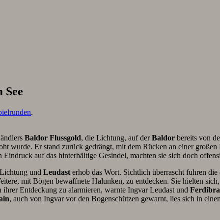
m See
pielrunden
.
Händlers
Baldor Flussgold
, die Lichtung, auf der
Baldor
bereits von de
oht wurde. Er stand zurück gedrängt, mit dem Rücken an einer großen E
n Eindruck auf das hinterhältige Gesindel, machten sie sich doch offens
e Lichtung und
Leudast
erhob das Wort. Sichtlich überrascht fuhren die
ere, mit Bögen bewaffnete Halunken, zu entdecken. Sie hielten sich, 
on ihrer Entdeckung zu alarmieren, warnte Ingvar Leudast und
Ferdibr
ain
, auch von Ingvar vor den Bogenschützen gewarnt, lies sich in eine