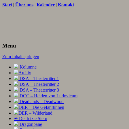
Start
|
Über uns
|
Kalender
|
Kontakt
Texte und Ideen zum Rollenspiel
THORNET
Menü
Zum Inhalt springen
Kolumne
Archiv
DSA – Theaterritter 1
DSA – Theaterritter 2
DSA – Theaterritter 3
DCC – Helden von Ludovicum
Deadlands – Deadwood
DER – Die Gefährtinnen
DER – Wilderland
☀ Der letzte Stern
Dragonbane