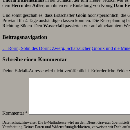
Thorin Eichenschilds
in der Schlacht der fünf Heere. Jedoch war es
dem
Herrn der Adler
, um ihnen eine Einladung von König
Dain Ei
Und somit geschah es, dass Botschafter
Gloin
höchstpersönlich, die G
Proviant für 4 Tage aushändigen lassen konnten. Die Reiseplanung b
Richtung Süden. Den
Wasserfall
passierten wir auf altbekanntem We
Beitragsnavigation
←
Rorin, Sohn des Dorin: Zwerg, Schatzsucher
Gnorix und die Mine
Schreibe einen Kommentar
Deine E-Mail-Adresse wird nicht veröffentlicht.
Erforderliche Felder 
Kommentar
*
Datenschutzhinweise: Die E-Mailadresse wird an den Dienst Gravatar übermittelt (
Verarbeitung Deiner Daten und Widerrufsmöglichkeiten, verweisen wir Dich auf 