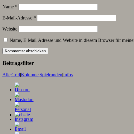
Name
*
E-Mail-Adresse
*
Website
Name, E-Mail-Adresse und Website in diesem Browser für meine
Beitragsfilter
Alle
|
Grid
|
Kolumne
|
Spielrunden
|
Infos