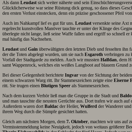
Als dann
Leudast
sich weiter näherte und sein Einschüchterungsversu
Glücklicherweise war seine Rüstung dick genug, so dass dieses Ges
den ersten Verlust einstecken, denn ein präzise geschossener Pfeil vo
Auch im Nahkampf lief es gut für uns.
Leudast
versenkte seine Axt 
regelrecht kunstvollen Manöver tauchte er unter der Klinge des Gegn
überlegte nicht lange, ließ seine Waffe fallen und ergriff so schnell e
mal häufig das Nachsehen.
Leudast
und
Gain
überwältigten den letzten Dieb und fesselten ihn
der die Toten abgelegt wurden, um sie nach
Esgaroth
verbringen zu
Vorfall der Stadtgarde zu melden. Auch wir mussten
Halfdan
, dem H
samt Wappenrock, welches ein weißes Langboot auf blauem Grund zeigt
Bei dieser Gelegenheit berichtete
Ingvar
von der Sichtung der beide
einem schwarzen Warg ritt. Ihr Stammeszeichen zeigte eine
Eiserne 
ritt. Sie trugen einen
Blutigen Speer
als Stammeszeichen.
Nach dem kurzen Verhör ließ man die Gruppe in die Stadt und
Baldo
und man tauschte die neusten Gerüchte aus. Dort trafen wir auch au
Außerdem waren dort
Baldac
der Heiler,
Wulferd
der Wanderer un
ihrem Weg durch die Sümpfe gesichtet hatten.
Gleich am nächsten Morgen, dem
7. Oktober
, machten wir uns auf 
Vermisstenmeldung keine Neuigkeit, jedoch von weitaus größerer Bede