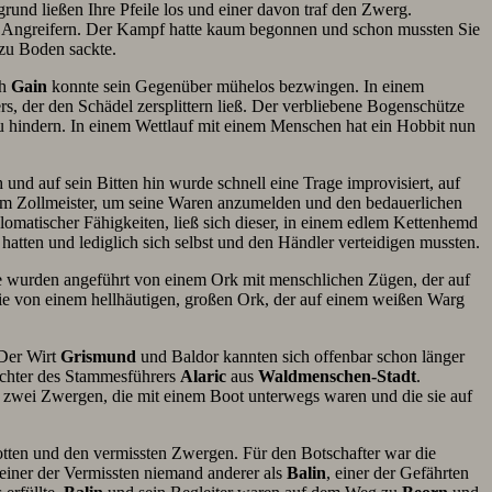
rund ließen Ihre Pfeile los und einer davon traf den Zwerg.
n Angreifern. Der Kampf hatte kaum begonnen und schon mussten Sie
 zu Boden sackte.
ch
Gain
konnte sein Gegenüber mühelos bezwingen. In einem
, der den Schädel zersplittern ließ. Der verbliebene Bogenschütze
u hindern. In einem Wettlauf mit einem Menschen hat ein Hobbit nun
und auf sein Bitten hin wurde schnell eine Trage improvisiert, auf
m Zollmeister, um seine Waren anzumelden und den bedauerlichen
lomatischer Fähigkeiten, ließ sich dieser, in einem edlem Kettenhemd
tten und lediglich sich selbst und den Händler verteidigen mussten.
 wurden angeführt von einem Ork mit menschlichen Zügen, der auf
ie von einem hellhäutigen, großen Ork, der auf einem weißen Warg
 Der Wirt
Grismund
und Baldor kannten sich offenbar schon länger
chter des Stammesführers
Alaric
aus
Waldmenschen-Stadt
.
n zwei Zwergen, die mit einem Boot unterwegs waren und die sie auf
otten und den vermissten Zwergen. Für den Botschafter war die
einer der Vermissten niemand anderer als
Balin
, einer der Gefährten