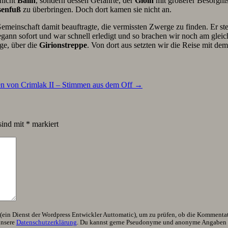
 nicht
Balin
, sondern dessen Gefährte, der
Gloin
mit größerer Besorgnis
senfuß
zu überbringen. Doch dort kamen sie nicht an.
emeinschaft damit beauftragte, die vermissten Zwerge zu finden. Er ste
egann sofort und war schnell erledigt und so brachen wir noch am gle
ge, über die
Girionstreppe
. Von dort aus setzten wir die Reise mit d
n von Crimlak II – Stimmen aus dem Off
→
sind mit
*
markiert
ein Dienst der Wordpress Entwickler Auttomatic), um zu prüfen, ob die Kommentator
unsere
Datenschutzerklärung
. Du kannst gerne Pseudonyme und anonyme Angaben h