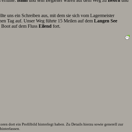
 erfüllte.
Balin
und sein Begleiter waren auf dem Weg zu
Beorn
und
llte uns ein Schreiben aus, mit dem sie sich vom Lagermeister
ichen Tag auf. Unser Weg führte 15 Meilen auf dem
Langen See
em Boot auf dem Fluss
Eilend
fort.
en dort ein Profilbild hinterlegt haben. Zu Details hierzu sowie generell zur
interlassen.