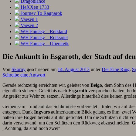
Dragonlance
HeXXen 1733
Journey To Ragnarok
Vaesen 1
Vaesen 2
WH Fantasy – Reikland
WH Fantasy – Reikspiel
WH Fantasy – Übersreik
Die Ankunft in Esgaroth, der Stadt auf de
Von
Skorny
geschrieben am
14. August 2013
unter
Der Eine Ring
,
S
Schreibe eine Antwort
Gerade rechtzeitig erreichten wir, geleitet von
Belgo
, dem Sohn des 
eigentlich sicheres Geleit bis nach
Esgaroth
versprochen hatten, bedr
Angreifer zur Wehr zu setzen. Allerdings hinterließ dies keinen große
Gemeinsam – und auf das Schlimmste vorbereitet – traten wir auf di
entgegen. Dank
Ingvars
aufmerksamem Blick gelang es ihm, zwei Weit
hatten ihre Bögen bereits auf ihn gerichtet. Um die Schützen nicht v
darin verschwand, um den Schützen den Rückweg abzuschneiden.
G
„Achtung, da sind noch zwei“.