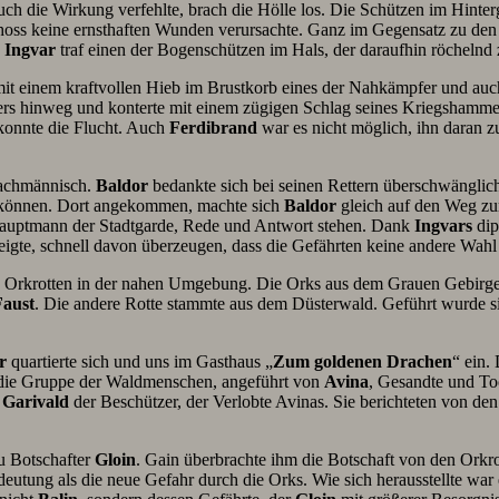
ch die Wirkung verfehlte, brach die Hölle los. Die Schützen im Hinterg
choss keine ernsthaften Wunden verursachte. Ganz im Gegensatz zu de
n
Ingvar
traf einen der Bogenschützen im Hals, der daraufhin röchelnd
mit einem kraftvollen Hieb im Brustkorb eines der Nahkämpfer und au
ers hinweg und konterte mit einem zügigen Schlag seines Kriegshammers
r konnte die Flucht. Auch
Ferdibrand
war es nicht möglich, ihn daran z
 fachmännisch.
Baldor
bedankte sich bei seinen Rettern überschwänglich 
 können. Dort angekommen, machte sich
Baldor
gleich auf den Weg zu
auptmann der Stadtgarde, Rede und Antwort stehen. Dank
Ingvars
dip
e, schnell davon überzeugen, dass die Gefährten keine andere Wahl ha
n Orkrotten in der nahen Umgebung. Die Orks aus dem Grauen Gebirge
Faust
. Die andere Rotte stammte aus dem Düsterwald. Geführt wurde s
r
quartierte sich und uns im Gasthaus „
Zum goldenen Drachen
“ ein.
f die Gruppe der Waldmenschen, angeführt von
Avina
, Gesandte und To
d
Garivald
der Beschützer, der Verlobte Avinas. Sie berichteten von de
zu Botschafter
Gloin
. Gain überbrachte ihm die Botschaft von den Orkr
utung als die neue Gefahr durch die Orks. Wie sich herausstellte war 