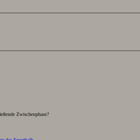
hließende Zwischenphase?
ge des Feuerballs