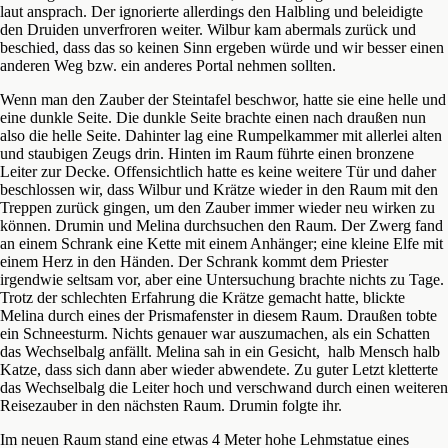
laut ansprach. Der ignorierte allerdings den Halbling und beleidigte
den Druiden unverfroren weiter. Wilbur kam abermals zurück und
beschied, dass das so keinen Sinn ergeben würde und wir besser einen
anderen Weg bzw. ein anderes Portal nehmen sollten.
Wenn man den Zauber der Steintafel beschwor, hatte sie eine helle und
eine dunkle Seite. Die dunkle Seite brachte einen nach draußen nun
also die helle Seite. Dahinter lag eine Rumpelkammer mit allerlei alten
und staubigen Zeugs drin. Hinten im Raum führte einen bronzene
Leiter zur Decke. Offensichtlich hatte es keine weitere Tür und daher
beschlossen wir, dass Wilbur und Krätze wieder in den Raum mit den
Treppen zurück gingen, um den Zauber immer wieder neu wirken zu
können. Drumin und Melina durchsuchen den Raum. Der Zwerg fand
an einem Schrank eine Kette mit einem Anhänger; eine kleine Elfe mit
einem Herz in den Händen. Der Schrank kommt dem Priester
irgendwie seltsam vor, aber eine Untersuchung brachte nichts zu Tage.
Trotz der schlechten Erfahrung die Krätze gemacht hatte, blickte
Melina durch eines der Prismafenster in diesem Raum. Draußen tobte
ein Schneesturm. Nichts genauer war auszumachen, als ein Schatten
das Wechselbalg anfällt. Melina sah in ein Gesicht, halb Mensch halb
Katze, dass sich dann aber wieder abwendete. Zu guter Letzt kletterte
das Wechselbalg die Leiter hoch und verschwand durch einen weiteren
Reisezauber in den nächsten Raum. Drumin folgte ihr.
Im neuen Raum stand eine etwas 4 Meter hohe Lehmstatue eines