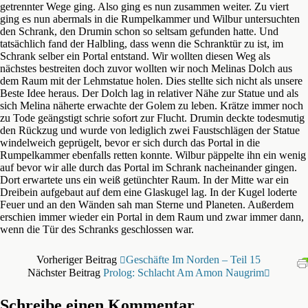
getrennter Wege ging. Also ging es nun zusammen weiter. Zu viert
ging es nun abermals in die Rumpelkammer und Wilbur untersuchten
den Schrank, den Drumin schon so seltsam gefunden hatte. Und
tatsächlich fand der Halbling, dass wenn die Schranktür zu ist, im
Schrank selber ein Portal entstand. Wir wollten diesen Weg als
nächstes bestreiten doch zuvor wollten wir noch Melinas Dolch aus
dem Raum mit der Lehmstatue holen. Dies stellte sich nicht als unsere
Beste Idee heraus. Der Dolch lag in relativer Nähe zur Statue und als
sich Melina näherte erwachte der Golem zu leben. Krätze immer noch
zu Tode geängstigt schrie sofort zur Flucht. Drumin deckte todesmutig
den Rückzug und wurde von lediglich zwei Faustschlägen der Statue
windelweich geprügelt, bevor er sich durch das Portal in die
Rumpelkammer ebenfalls retten konnte. Wilbur päppelte ihn ein wenig
auf bevor wir alle durch das Portal im Schrank nacheinander gingen.
Dort erwartete uns ein weiß getünchter Raum. In der Mitte war ein
Dreibein aufgebaut auf dem eine Glaskugel lag. In der Kugel loderte
Feuer und an den Wänden sah man Sterne und Planeten. Außerdem
erschien immer wieder ein Portal in dem Raum und zwar immer dann,
wenn die Tür des Schranks geschlossen war.
Vorheriger Beitrag
Geschäfte Im Norden – Teil 15
Nächster Beitrag
Prolog: Schlacht Am Amon Naugrim
Schreibe einen Kommentar