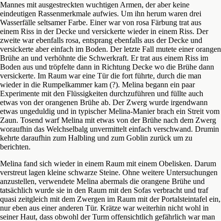
Mannes mit ausgestreckten wuchtigen Armen, der aber keine
eindeutigen Rassenmerkmale aufwies. Um ihn herum waren drei
Wasserfälle seltsamer Farbe. Einer war von rosa Färbung trat aus
einem Riss in der Decke und versickerte wieder in einem Riss. Der
zweite war ebenfalls rosa, entsprang ebenfalls aus der Decke und
versickerte aber einfach im Boden. Der letzte Fall mutete einer orangen
Brühe an und verhöhnte die Schwerkraft. Er trat aus einem Riss im
Boden aus und tröpfelte dann in Richtung Decke wo die Brühe dann
versickerte. Im Raum war eine Tür die fort führte, durch die man
wieder in die Rumpelkammer kam (?). Melina begann ein paar
Experimente mit den Flüssigkeiten durchzuführen und füllte auch
etwas von der orangenen Brühe ab. Der Zwerg wurde irgendwann
etwas ungeduldig und in typischer Melina-Manier brach ein Streit vom
Zaun. Tosend warf Melina mit etwas von der Brühe nach dem Zwerg
woraufhin das Welchselbalg unvermittelt einfach verschwand. Drumin
kehrte daraufhin zum Halbling und zum Goblin zurück um zu
berichten.
Melina fand sich wieder in einem Raum mit einem Obelisken. Darum
verstreut lagen kleine schwarze Steine. Ohne weitere Untersuchungen
anzustellen, verwendete Melina abermals die orangene Brühe und
tatsächlich wurde sie in den Raum mit den Sofas verbracht und traf
quasi zeitgleich mit dem Zwergen im Raum mit der Portalsteintafel ein,
nur eben aus einer anderen Tür. Krätze war weiterhin nicht wohl in
seiner Haut, dass obwohl der Turm offensichtlich gefährlich war man