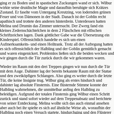
ging er zu Boden und in spastischen Zuckungen wand er sich. Wilbur
wirkte seine druidische Magie und daraufhin beruhigte sich Krätzes
Zustand. Er faselte vom Untergang Kreutzing, von lodernden grünen
Feuer und von Dämonen in der Stadt. Danach ist der Goblin recht
apathisch und trottete den anderen hinterdrein. Unterdessen hatten
Melina und Drumin das Zimmer untersucht. Der Zwerg fand ein
kleines Zedernschächtelchen in dem 2 Fläschchen mit elfischen
Schriftzeichen lagen. Dank göttlicher Gabe war die Übersetzung ein
Kinderspiel. Offensichtlich handelte es sich um einen
Aufmerksamkeits- und einen Heiltrank. Trotz all der Aufregung hatten
es sich offensichtlich der Halbling und der Goblin gemütlich gemacht
und waren eingenickert. Problemlos ließen sich die beiden wecken und
wir gingen durch die Tür zurück durch die wir gekommen waren.
Wieder im Raum mit den drei Treppen gingen wir nun durch die Tür
mit dem Auge. Dahinter lag der bereits bekannte Raum mit der Statue
und den zweiköpfigen Schlangen. Also ging es weiter durch die letzte
Tür, die keine Insignie trug. Wilbur ging als erstes hindurch und
dahinter lag absolute Finsternis. Eine flüsternde Stimme konnte der
Halbling wahrnehmen, die unmittelbar anfing den Halbling zu
beleidigen. Aufgrund der totalen Finsternis ging Wilbur einen Schritt
zurück und stand sofort wieder auf dem Treppenabsatz und berichtete
von seiner Entdeckung. Melina wollte sich das auch einmal ansehen
aber auch bei ihr spielte es sich auf ähnliche Weise ab, woraufhin der
Halbling noch einen Versuch startete, hindurchging und den Flüsterer