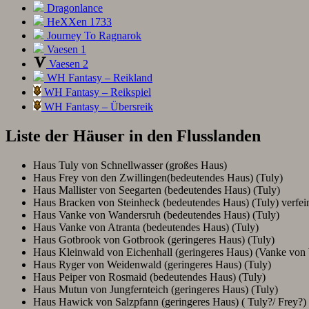
Dragonlance
HeXXen 1733
Journey To Ragnarok
Vaesen 1
Vaesen 2
WH Fantasy – Reikland
WH Fantasy – Reikspiel
WH Fantasy – Übersreik
Liste der Häuser in den Flusslanden
Haus Tuly von Schnellwasser (großes Haus)
Haus Frey von den Zwillingen(bedeutendes Haus) (Tuly)
Haus Mallister von Seegarten (bedeutendes Haus) (Tuly)
Haus Bracken von Steinheck (bedeutendes Haus) (Tuly) verfe
Haus Vanke von Wandersruh (bedeutendes Haus) (Tuly)
Haus Vanke von Atranta (bedeutendes Haus) (Tuly)
Haus Gotbrook von Gotbrook (geringeres Haus) (Tuly)
Haus Kleinwald von Eichenhall (geringeres Haus) (Vanke von
Haus Ryger von Weidenwald (geringeres Haus) (Tuly)
Haus Peiper von Rosmaid (bedeutendes Haus) (Tuly)
Haus Mutun von Jungfernteich (geringeres Haus) (Tuly)
Haus Hawick von Salzpfann (geringeres Haus) ( Tuly?/ Frey?)