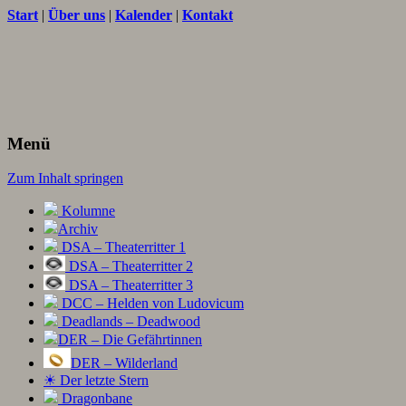
Start
|
Über uns
|
Kalender
|
Kontakt
Texte und Ideen zum Rollenspiel
THORNET
Menü
Zum Inhalt springen
Kolumne
Archiv
DSA – Theaterritter 1
DSA – Theaterritter 2
DSA – Theaterritter 3
DCC – Helden von Ludovicum
Deadlands – Deadwood
DER – Die Gefährtinnen
DER – Wilderland
☀ Der letzte Stern
Dragonbane