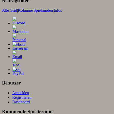
Beitragsfilter
Alle
|
Grid
|
Kolumne
|
Spielrunden
|
Infos
Benutzer
Anmelden
Registrieren
Dashboard
Kommende Spieltermine