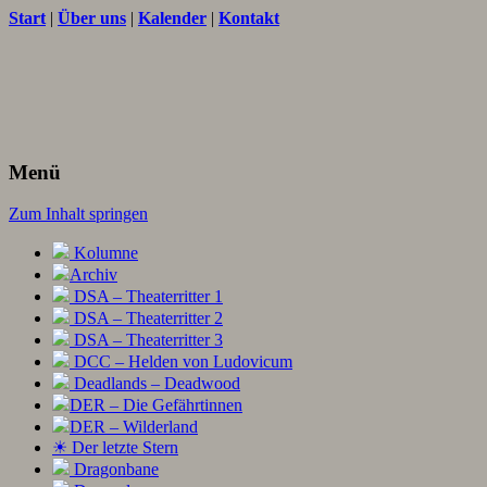
Start
|
Über uns
|
Kalender
|
Kontakt
Texte und Ideen zum Rollenspiel
THORNET
Menü
Zum Inhalt springen
Kolumne
Archiv
DSA – Theaterritter 1
DSA – Theaterritter 2
DSA – Theaterritter 3
DCC – Helden von Ludovicum
Deadlands – Deadwood
DER – Die Gefährtinnen
DER – Wilderland
☀ Der letzte Stern
Dragonbane