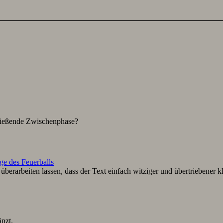
hließende Zwischenphase?
ge des Feuerballs
berarbeiten lassen, dass der Text einfach witziger und übertriebener k
nzt.