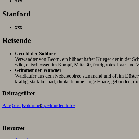
xxx
Stanford
xxx
Reisende
Gerold der Söldner
Verwandter von Beorn, ein hühnenhafter Krieger der in der Sch
wild, entschlossen im Kampf, Mitte 30, feurig rotes Haar und V
Grimfast der Wandler
Waldläufer aus dem Nebelgebirge stammend und oft im Düsterwal
kräftig, stark behaart, dunkelbraune lange Haare, gebunden, 
Beitragsfilter
Alle
|
Grid
|
Kolumne
|
Spielrunden
|
Infos
Benutzer