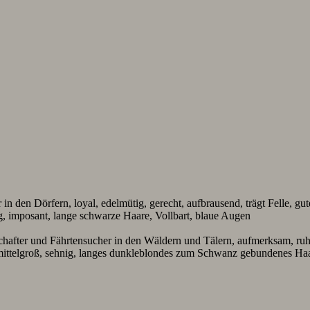
in den Dörfern, loyal, edelmütig, gerecht, aufbrausend, trägt Felle, g
ig, imposant, lange schwarze Haare, Vollbart, blaue Augen
hafter und Fährtensucher in den Wäldern und Tälern, aufmerksam, ruhig
ttelgroß, sehnig, langes dunkleblondes zum Schwanz gebundenes Haar,