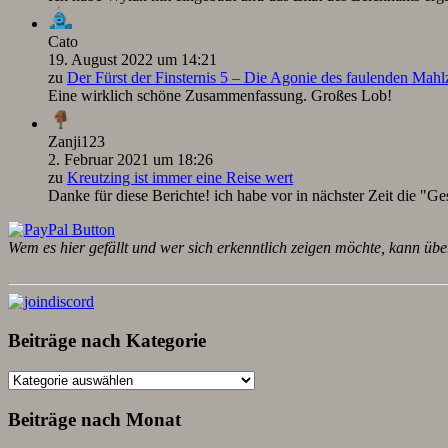
Cato
19. August 2022 um 14:21
zu
Der Fürst der Finsternis 5 – Die Agonie des faulenden Mah
Eine wirklich schöne Zusammenfassung. Großes Lob!
Zanji123
2. Februar 2021 um 18:26
zu
Kreutzing ist immer eine Reise wert
Danke für diese Berichte! ich habe vor in nächster Zeit die "Ge
Wem es hier gefällt und wer sich erkenntlich zeigen möchte, kann übe
Beiträge nach Kategorie
Beiträge
nach
Kategorie
Beiträge nach Monat