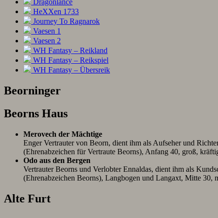
Dragonlance
HeXXen 1733
Journey To Ragnarok
Vaesen 1
Vaesen 2
WH Fantasy – Reikland
WH Fantasy – Reikspiel
WH Fantasy – Übersreik
Beorninger
Beor
ns
Haus
Merovech der Mächtige
Enger Vertrauter von Beorn, dient ihm als Aufseher und Richter 
(Ehrenabzeichen für Vertraute Beorns), Anfang 40, groß, kräft
Odo aus den Bergen
Vertrauter Beorns und Verlobter Ennaldas, dient ihm als Kundsc
(Ehrenabzeichen Beorns), Langbogen und Langaxt, Mitte 30, mi
Alt
e
Furt