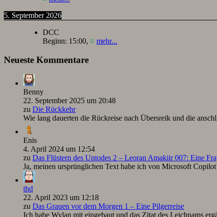
5. September 2026
DCC
Beginn:
15:00
,
≡
mehr...
Neueste Kommentare
Benny
22. September 2025 um 20:48
zu
Die Rückkehr
Wie lang dauerten die Rückreise nach Übersreik und die ansc
Enis
4. April 2024 um 12:54
zu
Das Flüstern des Untodes 2 – Leoran Amakiir 007: Eine Fra
Ja, meinen ursprünglichen Text habe ich von Microsoft Copilot ü
thd
22. April 2023 um 12:18
zu
Das Grauen vor dem Morgen 1 – Eine Pilgerreise
Ich habe Wylan mit eingebaut und das Zitat des Leichnams ergä