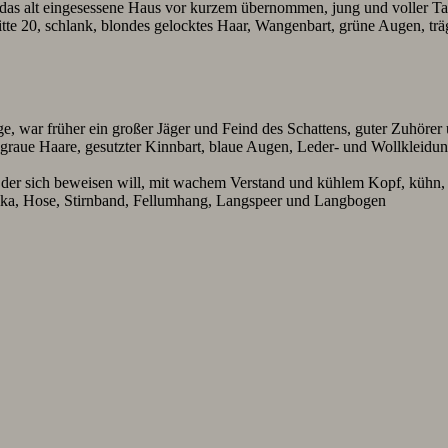
 das alt eingesessene Haus vor kurzem übernommen, jung und voller Tat
, Mitte 20, schlank, blondes gelocktes Haar, Wangenbart, grüne Augen, t
 war früher ein großer Jäger und Feind des Schattens, guter Zuhörer un
ßgraue Haare, gesutzter Kinnbart, blaue Augen, Leder- und Wollkleidun
der sich beweisen will, mit wachem Verstand und kühlem Kopf, kühn, s
ika, Hose, Stirnband, Fellumhang, Langspeer und Langbogen