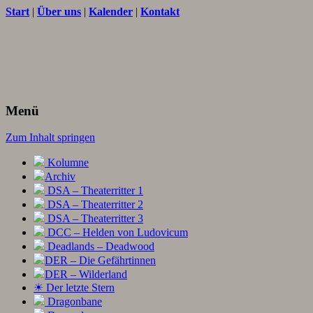
Start
|
Über uns
|
Kalender
|
Kontakt
Texte und Ideen zum Rollenspiel
THORNET
Menü
Zum Inhalt springen
Kolumne
Archiv
DSA – Theaterritter 1
DSA – Theaterritter 2
DSA – Theaterritter 3
DCC – Helden von Ludovicum
Deadlands – Deadwood
DER – Die Gefährtinnen
DER – Wilderland
☀ Der letzte Stern
Dragonbane