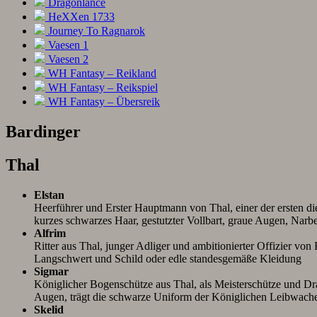
Dragonlance
HeXXen 1733
Journey To Ragnarok
Vaesen 1
Vaesen 2
WH Fantasy – Reikland
WH Fantasy – Reikspiel
WH Fantasy – Übersreik
Bardinger
Thal
Elstan
Heerführer und Erster Hauptmann von Thal, einer der ersten die 
kurzes schwarzes Haar, gestutzter Vollbart, graue Augen, Nar
Alfrim
Ritter aus Thal, junger Adliger und ambitionierter Offizier von K
Langschwert und Schild oder edle standesgemäße Kleidung
Sigmar
Königlicher Bogenschütze aus Thal, als Meisterschütze und Dra
Augen, trägt die schwarze Uniform der Königlichen Leibwac
Skelid