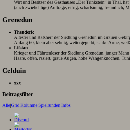
Wirt und Besitzer des Gasthauses „Der Trinkstein“ in Thal, hat
(auch zwielichtige) Aufträge, eifrig, scharfsinnig, freundlich
Grenedun
Theuderic
Ältester und Ratsherr der Siedlung Grenedun im Grauen Gebirge,
Anfang 60, klein aber sehnig, wettergegerbt, starke Arme, wei
Lifstan
Krieger und Fährtenleser der Siedlung Grenedun, junger Mann 
Haare, offen, rasiert, graue Augen, hohe Wangenknochen, Tun
Celduin
xxx
Beitragsfilter
Alle
|
Grid
|
Kolumne
|
Spielrunden
|
Infos