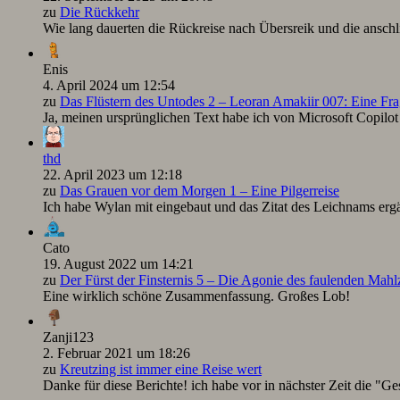
zu
Die Rückkehr
Wie lang dauerten die Rückreise nach Übersreik und die ansc
Enis
4. April 2024 um 12:54
zu
Das Flüstern des Untodes 2 – Leoran Amakiir 007: Eine Fra
Ja, meinen ursprünglichen Text habe ich von Microsoft Copilot ü
thd
22. April 2023 um 12:18
zu
Das Grauen vor dem Morgen 1 – Eine Pilgerreise
Ich habe Wylan mit eingebaut und das Zitat des Leichnams ergä
Cato
19. August 2022 um 14:21
zu
Der Fürst der Finsternis 5 – Die Agonie des faulenden Mah
Eine wirklich schöne Zusammenfassung. Großes Lob!
Zanji123
2. Februar 2021 um 18:26
zu
Kreutzing ist immer eine Reise wert
Danke für diese Berichte! ich habe vor in nächster Zeit die "Ge