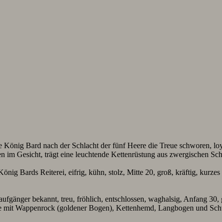
König Bard nach der Schlacht der fünf Heere die Treue schworen, loyal,
ben im Gesicht, trägt eine leuchtende Kettenrüstung aus zwergischen 
önig Bards Reiterei, eifrig, kühn, stolz, Mitte 20, groß, kräftig, kurzes
ufgänger bekannt, treu, fröhlich, entschlossen, waghalsig, Anfang 30,
he mit Wappenrock (goldener Bogen), Kettenhemd, Langbogen und Sch