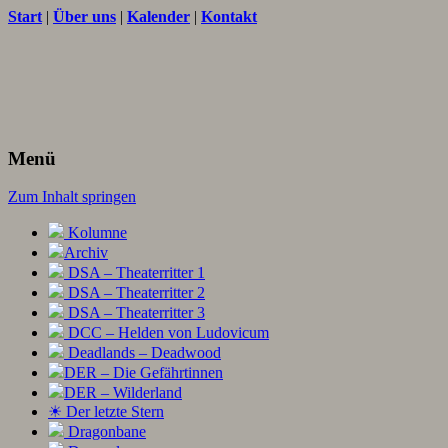
Start
|
Über uns
|
Kalender
|
Kontakt
Texte und Ideen zum Rollenspiel
THORNET
Menü
Zum Inhalt springen
Kolumne
Archiv
DSA – Theaterritter 1
DSA – Theaterritter 2
DSA – Theaterritter 3
DCC – Helden von Ludovicum
Deadlands – Deadwood
DER – Die Gefährtinnen
DER – Wilderland
☀ Der letzte Stern
Dragonbane