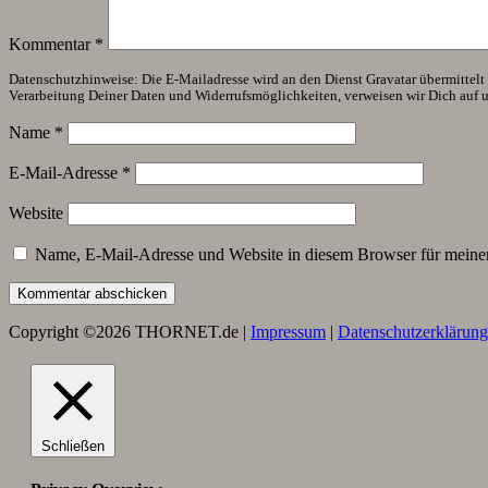
Kommentar
*
Datenschutzhinweise: Die E-Mailadresse wird an den Dienst Gravatar übermittelt (
Verarbeitung Deiner Daten und Widerrufsmöglichkeiten, verweisen wir Dich auf 
Name
*
E-Mail-Adresse
*
Website
Name, E-Mail-Adresse und Website in diesem Browser für meine
Copyright ©2026 THORNET.de |
Impressum
|
Datenschutzerklärung
Schließen