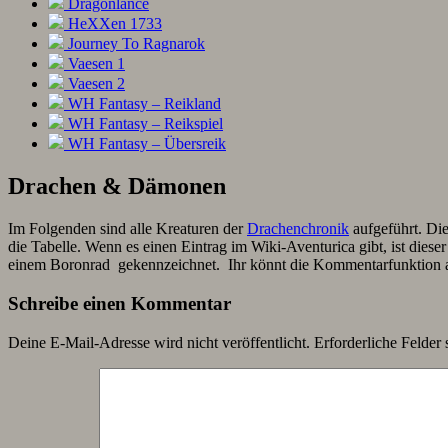
Dragonlance
HeXXen 1733
Journey To Ragnarok
Vaesen 1
Vaesen 2
WH Fantasy – Reikland
WH Fantasy – Reikspiel
WH Fantasy – Übersreik
Drachen & Dämonen
Im Folgenden sind alle Kreaturen der
Drachenchronik
aufgeführt. Die
die Tabelle. Wenn es einen Eintrag im Wiki-Aventurica gibt, ist di
einem Boronrad
gekennzeichnet. Ihr könnt die Kommentarfunktion a
Schreibe einen Kommentar
Deine E-Mail-Adresse wird nicht veröffentlicht.
Erforderliche Felder 